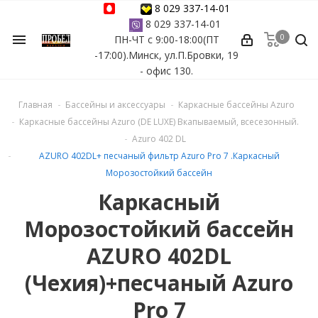
8 029 337-14-01
8 029 337-14-01
0
menu
ПН-ЧТ с 9:00-18:00(ПТ
ессуары
-17:00).Минск, ул.П.Бровки, 19
- офис 130.
ы Azuro
Главная
Бассейны и аксессуары
Каркасные бассейны Azuro
 бассейна
Каркасные бассейны Azuro (DE LUXE) Вкапываемый, всесезонный.
Azuro 402 DL
ейна
AZURO 402DL+ песчаный фильтр Azuro Pro 7 .Каркасный
Морозостойкий бассейн
астных бассейнов
Каркасный
Морозостойкий бассейн
йна
AZURO 402DL
(Чехия)+песчаный Azuro
сейнов
Pro 7