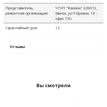
Представитель,
ЧТУП "Фалина" 220072,
ремонтная организация
Минск, ул.П.Бровки, 19 -
офис 130
ные установки
Гарантийный срок
12
ия
сти
Отзывы
 воздуха
П "Фалина"
Вы смотрели