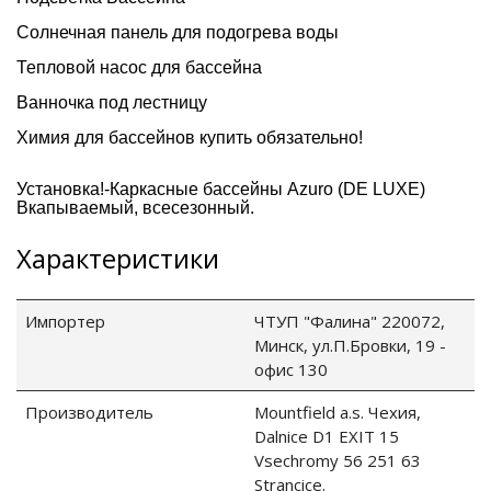
Солнечная панель для подогрева воды
ия питания PDU
Тепловой насос для бассейна
Ванночка под лестницу
бойного Питания
розетками
Химия для бассейнов купить обязательно!
ху корпуса)
Установка!-Каркасные бассейны Azuro (DE LUXE)
Вкапываемый, всесезонный.
Характеристики
е оборудование
Импортер
ЧТУП "Фалина" 220072,
Минск, ул.П.Бровки, 19 -
оздуха Vakio
офис 130
Производитель
Mountfield a.s. Чехия,
Dalnice D1 EXIT 15
Vsechromy 56 251 63
Stranсice.