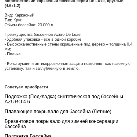
Морозостойкий каркасный бассейн серии De Luxe, круглый
(4.6x1.2)
го и среднего офиса
Вид: Каркасный
Тип: Круг
Обьем бассейна: 20 000 л.
ий и продвинутых
Преимущества бассейнов Azuro De Luxe
учшенная защита)
- Удобная упаковка - все в одной коробке;
- Высококачественные стены окрашенные под дерево – толщина 0.4
мм;
налов и
- Пленка
орудования
- Конструкция и антикоррозионная защита позволяют как наземную
а)
установку, так и заглубленную в землю.
Советуем приобрести
Подложка (Подкладка) синтетическая под бассейны
AZURO 4.6
Плавающее покрывало для бассейна (Летние)
Брезентовое покрывало для зимней консервации
бассейна
Подсветка Бассейна