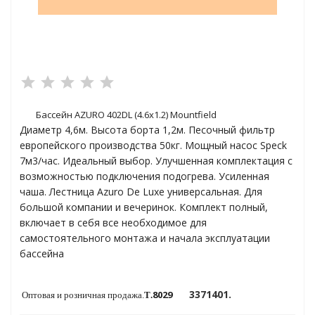
яжения для
и промышленности
Бассейн AZURO 402DL (4.6х1.2) Mountfield
Диаметр 4,6м. Высота борта 1,2м. Песочный фильтр
европейского производства 50кг. Мощный насос Speck
7м3/час. Идеальный выбор. Улучшенная комплектация с
возможностью подключения подогрева. Усиленная
чаша. Лестница Azuro De Luxe универсальная. Для
большой компании и вечеринок. Комплект полный,
включает в себя все необходимое для
самостоятельного монтажа и начала эксплуатации
бассейна
ЁХФАЗНЫЕ
ащитой от грозовых
3371401.
8029
Оптовая и розничная продажа.
T
.