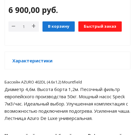
6 900,00
руб.
е батареи
ых систем
В корзину
Быстрый заказ
арея Delta
бесперебойного
Характеристики
ля ИБП
Бассейн AZURO 402DL (4.6х1.2) Mountfield
П для газовых и
Диаметр 4,6м. Высота борта 1,2м. Песочный фильтр
отлов отопления
европейского производства 50кг. Мощный насос Speck
7м3/час. Идеальный выбор. Улучшенная комплектация с
ойного питания
возможностью подключения подогрева. Усиленная чаша.
отлов
Лестница Azuro De Luxe универсальная.
ивного котла