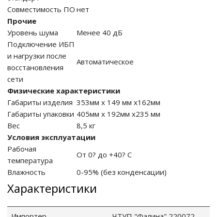
Совместимость ПО
нет
Прочие
Уровень шума
Менее 40 дБ
ные установки
Подключение ИБП
и нагрузки после
Автоматическое
ия
восстановления
сети
сти
Физические характеристики
Габариты изделия
353мм х 149 мм х162мм
 воздуха
Габариты упаковки
405мм х 192мм х235 мм
Вес
8,5 кг
Условия эксплуатации
Рабочая
От 0? до +40? С
П "Фалина"
температура
Влажность
0-95% (без конденсации)
Характеристики
Импортер
ЧТУП "Фалина" 220072,