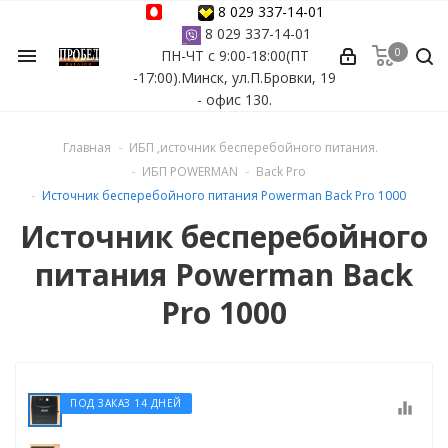
8 029 337-14-01
8 029 337-14-01
0
menu
ПН-ЧТ с 9:00-18:00(ПТ
ессуары
-17:00).Минск, ул.П.Бровки, 19
- офис 130.
ы Azuro
Главная
ИБП ,источник бесперебойного питания.
 бассейна
ИБП POWERMAN
Back Pro
Источник бесперебойного питания Powerman Back Pro 1000
ейна
Источник бесперебойного
питания Powerman Back
астных бассейнов
Pro 1000
йна
ПОД ЗАКАЗ 14 ДНЕЙ
equalizer
сейнов