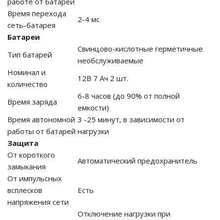
работе от батареи
Время перехода
2-4 мс
го и среднего офиса
сеть-батарея
Батареи
Свинцово-кислотные герметичные
ий и продвинутых
Тип батарей
необслуживаемые
учшенная защита)
Номинал и
12В 7 Ач 2 шт.
количество
налов и
орудования
6-8 часов (до 90% от полной
Время заряда
а)
емкости)
Время автономной
3 -25 минут, в зависимости от
работы от батарей
нагрузки
Защита
От короткого
Автоматический предохранитель
замыкания
От импульсных
всплесков
Есть
напряжения сети
Отключение нагрузки при