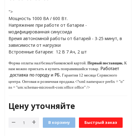
">
Мощность 1000 ВА / 600 Вт.
яжения для
Напряжение при работе от батареи -
модифицированная синусоида
Время автономной работы от батарей - 3-25 минут, в
и промышленности
зависимости от нагрузки
Встроенные батареи: 12 В 7 Ач, 2 шт
Форма оплаты нал/безнал/банковской картой.
Первый поставщик.
К
нам можно приехать и купить понравившийся товар.
Работает
доставка по городу и РБ.
Гарантия 12 месяца Сервисного
центра. Оптовая и розничная продажа.<?xml:namespace prefix = "o"
ns = "urn:schemas-microsoft-com:office:office" />
Цену уточняйте
ЁХФАЗНЫЕ
В корзину
Быстрый заказ
ащитой от грозовых