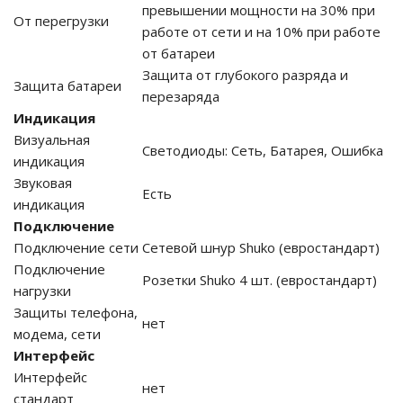
превышении мощности на 30% при
От перегрузки
работе от сети и на 10% при работе
ия питания PDU
от батареи
Защита от глубокого разряда и
Защита батареи
бойного Питания
перезаряда
розетками
Индикация
ху корпуса)
Визуальная
Светодиоды: Сеть, Батарея, Ошибка
индикация
Звуковая
Есть
индикация
Подключение
Подключение сети
Сетевой шнур Shuko (евростандарт)
е оборудование
Подключение
Розетки Shuko 4 шт. (евростандарт)
нагрузки
оздуха Vakio
Защиты телефона,
нет
модема, сети
Интерфейс
Интерфейс
нет
стандарт