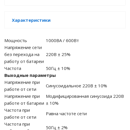
е батареи
Характеристики
ых систем
арея Delta
Мощность
1000ВА / 600Вт
Напряжение сети
бесперебойного
без перехода на
220В ± 25%
работу от батареи
Частота
50Гц ± 10%
ля ИБП
Выходные параметры
Напряжение при
П для газовых и
Синусоидальное 220В ± 10%
работе от сети
отлов отопления
Напряжение при
Модифицированная синусоида 220В
работе от батареи
± 10%
ойного питания
отлов
Частота при
Равна частоте сети
работе от сети
ивного котла
Частота при
50Гц ± 2%