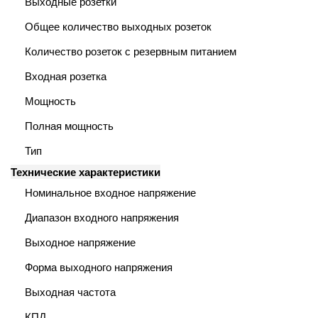
Выходные розетки
Общее количество выходных розеток
го и среднего офиса
Количество розеток с резервным питанием
Входная розетка
ий и продвинутых
учшенная защита)
Мощность
налов и
Полная мощность
орудования
а)
Тип
Технические характеристики
Номинальное входное напряжение
Диапазон входного напряжения
Выходное напряжение
Форма выходного напряжения
Выходная частота
КПД