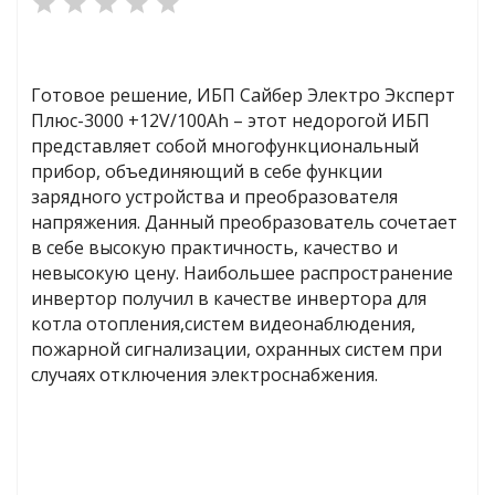
яжения для
Готовое решение, ИБП Сайбер Электро Эксперт
Плюс-3000 +12V/100Ah – этот недорогой ИБП
и промышленности
представляет собой многофункциональный
прибор, объединяющий в себе функции
зарядного устройства и преобразователя
напряжения. Данный преобразователь сочетает
в себе высокую практичность, качество и
невысокую цену. Наибольшее распространение
инвертор получил в качестве инвертора для
котла отопления,систем видеонаблюдения,
пожарной сигнализации, охранных систем при
случаях отключения электроснабжения.
ЁХФАЗНЫЕ
ащитой от грозовых