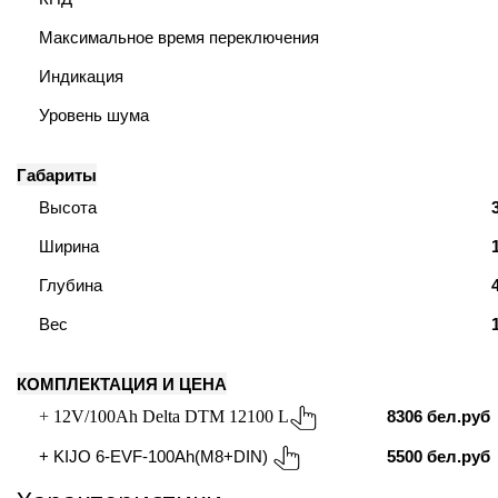
Максимальное время переключения
ия питания PDU
Индикация
бойного Питания
Уровень шума
розетками
ху корпуса)
Габариты
Высота
Ширина
Глубина
е оборудование
Вес
оздуха Vakio
КОМПЛЕКТАЦИЯ И ЦЕНА
8306 бел.руб
+
12V/100Ah Delta DTM 12100 L
5500 бел.руб
+
KIJO 6-EVF-100Ah(M8+DIN)