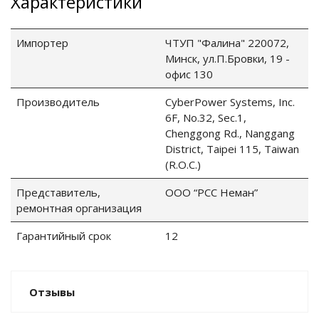
Характеристики
Импортер
ЧТУП "Фалина" 220072,
Минск, ул.П.Бровки, 19 -
ные установки
офис 130
ия
Производитель
CyberPower Systems, Inc.
6F, No.32, Sec.1,
сти
Chenggong Rd., Nanggang
District, Taipei 115, Taiwan
(R.O.C.)
 воздуха
Представитель,
ООО “РСС Неман”
ремонтная организация
П "Фалина"
Гарантийный срок
12
Отзывы