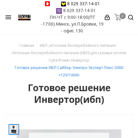
8 029 337-14-01
8 029 337-14-01
0
menu
ПН-ЧТ с 9:00-18:00(ПТ
ессуары
-17:00).Минск, ул.П.Бровки, 19
- офис 130.
ы Azuro
Главная
ИБП ,источник бесперебойного питания.
 бассейна
Источник бесперебойного питания (ИБП) для газовых котлов
CyberPower Инвертор
ейна
Готовое решение ИБП Сайбер Электро Эксперт Плюс-3000
+12V/100Ah
астных бассейнов
Готовое решение
Инвертор(ибп)
йна
сейнов