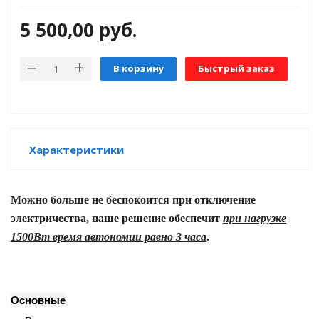
5 500,00
руб.
е батареи
ых систем
В корзину
Быстрый заказ
арея Delta
бесперебойного
Характеристики
ля ИБП
Можно больше не беспокоится при отключение
П для газовых и
электричества, наше решение обеспечит
при нагрузке
отлов отопления
1500Вт время автономии равно 3 часа
.
ойного питания
отлов
Основные
ивного котла