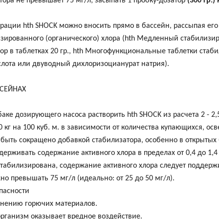
ора не превышает 75 мг/л; засыпать 1 пробку-дозатор
(300 гр.)
ации hth SHOCK можно вносить прямо в бассейн, рассыпая его
зированного (органического) хлора (hth Медленный стабилизиро
р в таблетках 20 гр., hth Многофункциональные таблетки стабил
слота или двуводный дихлоризоцианурат натрия).
СЕЙНАХ
аке дозирующего насоса растворить hth SHOCK из расчета 2 - 2,
1,0 кг на 100 куб. м. в зависимости от количества купающихся, 
быть сокращено добавкой стабилизатора, особенно в открытых 
держивать содержание активного хлора в пределах от 0,4 до 1,4 
стабилизирована, содержание активного хлора следует поддерж
о превышать 75 мг/л (идеально: от 25 до 50 мг/л).
пасности
енению горючих материалов.
организм оказывает вредное воздействие.