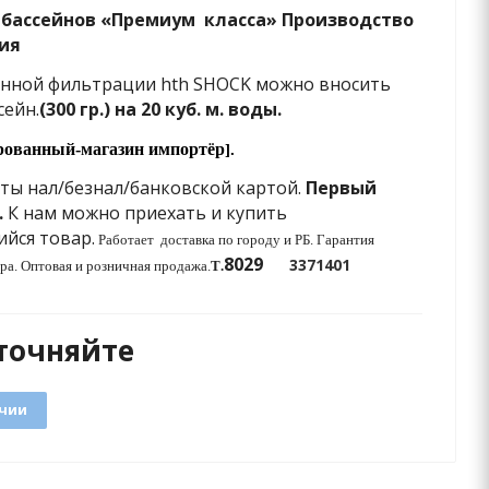
 бассейнов «Премиум
класса» Производство
ия
нной фильтрации hth SHOCK можно вносить
сейн.
(300 гр.) на 20 куб. м. воды.
рованный-
магазин
импортёр
].
ты нал/безнал/банковской картой.
Первый
.
К нам можно приехать и купить
йся товар.
Работает
доставка по городу и РБ.
Гарантия
8029
3371401
ра. Оптовая и розничная продажа.
T
.
точняйте
ичии