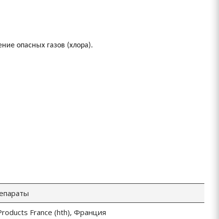
ение опасных газов (хлора).
епараты
Products France (hth), Франция