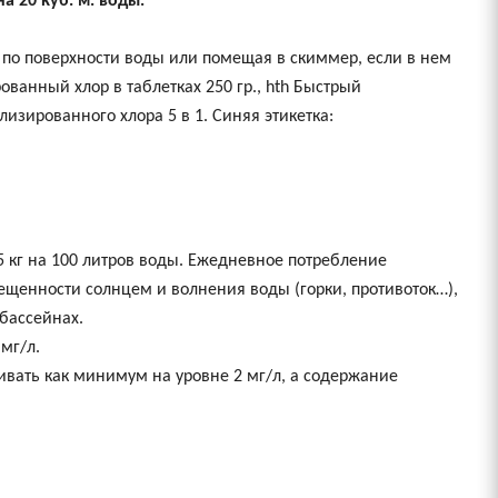
 на 20 куб. м. воды.
 по поверхности воды или помещая в скиммер, если в нем
ванный хлор в таблетках 250 гр., hth Быстрый
изированного хлора 5 в 1. Синяя этикетка:
5 кг на 100 литров воды. Ежедневное потребление
освещенности солнцем и волнения воды (горки, противоток…),
бассейнах.
мг/л.
ивать как минимум на уровне 2 мг/л, а содержание