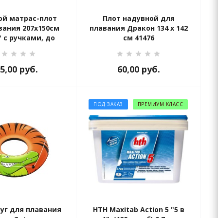
ой матрас-плот
Плот надувной для
вания 207х150см
плавания Дракон 134 х 142
" с ручками, до
см 41476
г, от 12 лет
5,00
руб.
60,00
руб.
ПОД ЗАКАЗ
ПРЕМИУМ КЛАСС
руг для плавания
HTH Maxitab Action 5 "5 в