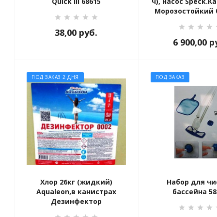
Quick III 68615
ч), насос Speck.
Морозостойкий 
38,00
руб.
6 900,00
р
ПОД ЗАКАЗ 2 ДНЯ
ПОД ЗАКАЗ
Хлор 26кг (жидкий)
Набор для чи
Aqualeon,в канистрах
бассейна 58
Дезинфектор