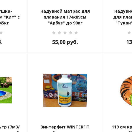
ушка-
Надувной матрас для
Надувн
м "Кит" с
плавания 174х89см
для пла
45кг
"Арбуз" до 90кг
"Тукан
90к
.
55,00
руб.
13
ьтр (7м3/
Винтерфит WINTERFIT
119 см к