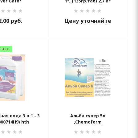
iver Gator
1", (135гр.таб) 2,7 кг
2,00
руб.
Цену уточняйте
КЛАСС
ая вода 3 в 1 - 3
Альба супер 5л
800714H9) hth
,Chemoform