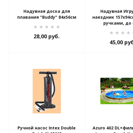
Надувная доска для
Надувная Игр
плавания "Buddy" 84х56см
наездник 157х94с
ручками, до 
28,00
руб.
45,00
руб
Ручной насос Intex Double
Azuro 402 DL+фил