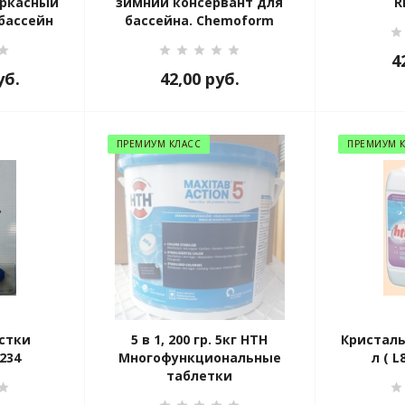
Каркасный
зимний консервант для
R
бассейн
бассейна. Chemoform
4
уб.
42,00
руб.
ПРЕМИУМ КЛАСС
ПРЕМИУМ 
стки
5 в 1, 200 гр. 5кг HTH
Кристальн
234
Многофункциональные
л ( L
таблетки