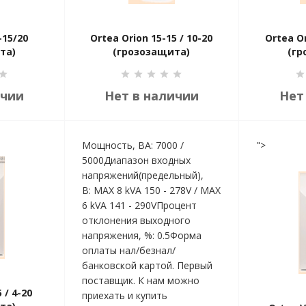
-15/20
Ortea Orion 15-15 / 10-20
Ortea Or
та)
(грозозащита)
(гр
ичии
Нет в наличии
Нет
Мощность, ВА: 7000 /
">
5000Диапазон входных
напряжений(предельный),
В: MAX 8 kVA 150 - 278V / MAX
6 kVA 141 - 290VПроцент
отклонения выходного
напряжения, %: 0.5Форма
оплаты нал/безнал/
банковской картой. Первый
поставщик. К нам можно
 / 4-20
приехать и купить