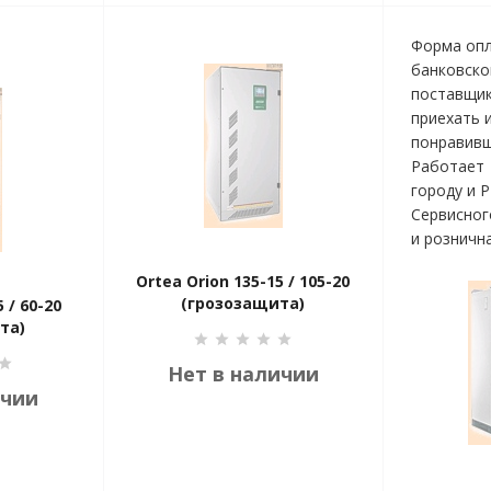
Форма опл
банковско
поставщик
приехать 
понравивш
Работает 
городу и 
Сервисног
и розничн
Ortea Orion 135-15 / 105-20
(грозозащита)
 / 60-20
та)
Нет в наличии
ичии