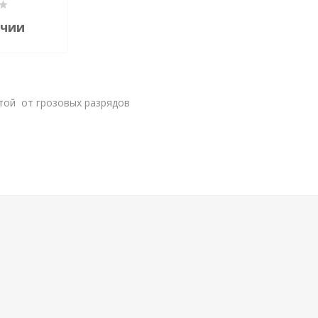
ичии
той от грозовых разрядов