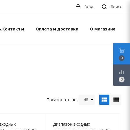
Вход
Поиск
ь.Контакты
Оплата и доставка
О магазине
0
equalizer
0
view_module
view_list
Показывать по:
48
входных
Диапазон входных