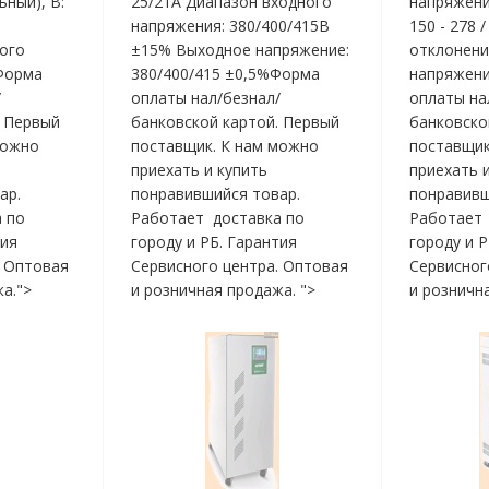
ный), В:
25/21А Диапазон входного
напряжени
напряжения: 380/400/415В
150 - 278 
ого
±15% Выходное напряжение:
отклонени
5Форма
380/400/415 ±0,5%Форма
напряжени
/
оплаты нал/безнал/
оплаты на
. Первый
банковской картой. Первый
банковско
можно
поставщик. К нам можно
поставщик
приехать и купить
приехать 
ар.
понравившийся товар.
понравивш
 по
Работает доставка по
Работает 
тия
городу и РБ. Гарантия
городу и 
. Оптовая
Сервисного центра. Оптовая
Сервисног
а.">
и розничная продажа. ">
и розничн