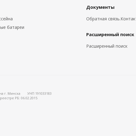
Документы
ссейна
Обратная связь.Конта
ые батареи
Расширенный поиск
Расширенный поиск
на г. Минска
УНП 191033183
реестре РБ: 06.02.2015