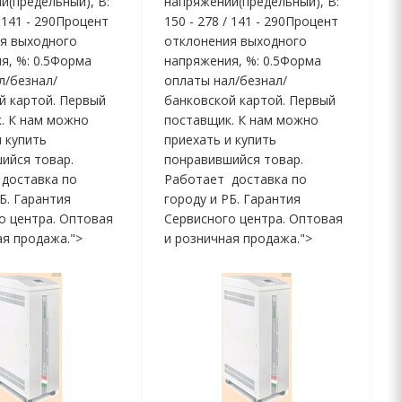
й(предельный), В:
напряжений(предельный), В:
/ 141 - 290Процент
150 - 278 / 141 - 290Процент
я выходного
отклонения выходного
я, %: 0.5Форма
напряжения, %: 0.5Форма
л/безнал/
оплаты нал/безнал/
й картой. Первый
банковской картой. Первый
. К нам можно
поставщик. К нам можно
и купить
приехать и купить
ийся товар.
понравившийся товар.
доставка по
Работает доставка по
РБ. Гарантия
городу и РБ. Гарантия
о центра. Оптовая
Сервисного центра. Оптовая
ая продажа.">
и розничная продажа.">