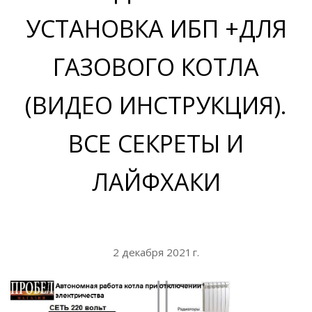
сейна
УСТАНОВКА ИБП +ДЛЯ
ейн
ГАЗОВОГО КОТЛА
(ВИДЕО ИНСТРУКЦИЯ).
трасы и прочие
ия
ВСЕ СЕКРЕТЫ И
ейна
ЛАЙФХАКИ
в купить
 напряжения
2 декабря 2021 г.