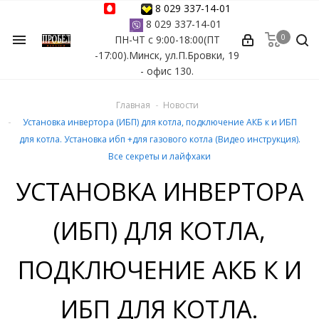
8 029 337-14-01
8 029 337-14-01
0
menu
ПН-ЧТ с 9:00-18:00(ПТ
ессуары
-17:00).Минск, ул.П.Бровки, 19
- офис 130.
ы Azuro
Главная
Новости
 бассейна
Установка инвертора (ИБП) для котла, подключение АКБ к и ИБП
для котла. Установка ибп +для газового котла (Видео инструкция).
ейна
Все секреты и лайфхаки
УСТАНОВКА ИНВЕРТОРА
астных бассейнов
(ИБП) ДЛЯ КОТЛА,
йна
ПОДКЛЮЧЕНИЕ АКБ К И
сейнов
ИБП ДЛЯ КОТЛА.