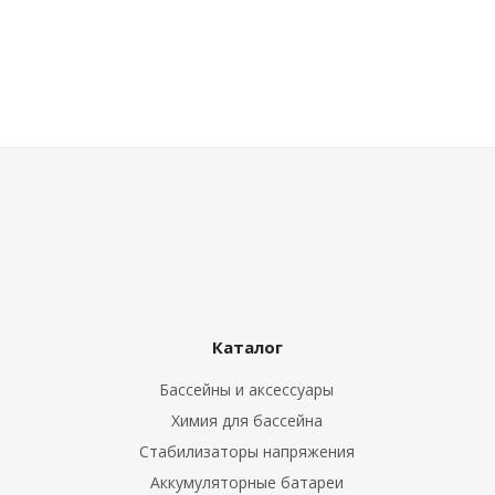
го и среднего офиса
ий и продвинутых
учшенная защита)
налов и
орудования
а)
Каталог
Бассейны и аксессуары
Химия для бассейна
Стабилизаторы напряжения
Аккумуляторные батареи