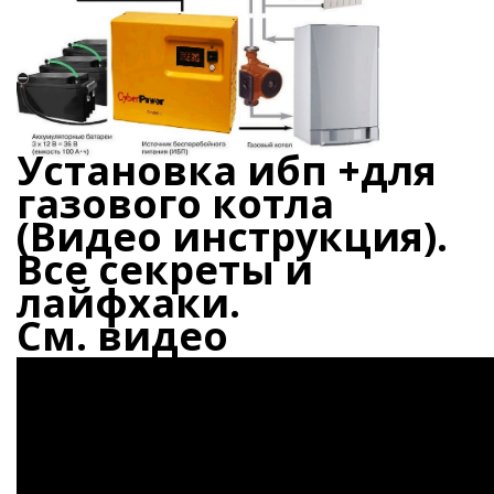
яжения для
и промышленности
Установка ибп +для
газового котла
(Видео инструкция).
Все секреты и
лайфхаки.
См. видео
ЁХФАЗНЫЕ
ащитой от грозовых