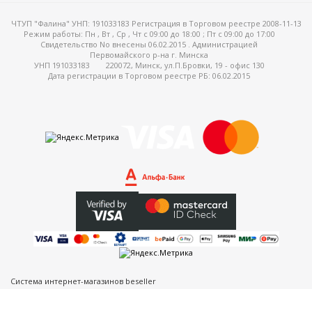
ЧТУП "Фалина" УНП: 191033183 Регистрация в Торговом реестре 2008-11-13
Режим работы:
Пн , Вт , Ср , Чт c 09:00 до 18:00 ; Пт c 09:00 до 17:00
Свидетельство No внесены 06.02.2015 . Администрацией
Первомайского р-на г. Минска
ные установки
УНП 191033183
220072, Минск, ул.П.Бровки, 19 - офис 130
Дата регистрации в Торговом реестре РБ: 06.02.2015
ия
сти
 воздуха
П "Фалина"
Система интернет-магазинов beseller
ЗАКАЗАТЬ ЗВОНОК