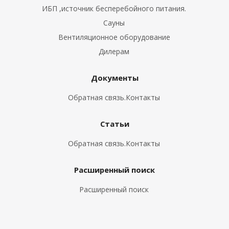
ИБП ,источник бесперебойного питания.
Сауны
ия питания PDU
Вентиляционное оборудование
бойного Питания
Дилерам
розетками
ху корпуса)
Документы
Обратная связь.Контакты
Статьи
е оборудование
Обратная связь.Контакты
оздуха Vakio
Расширенный поиск
Расширенный поиск