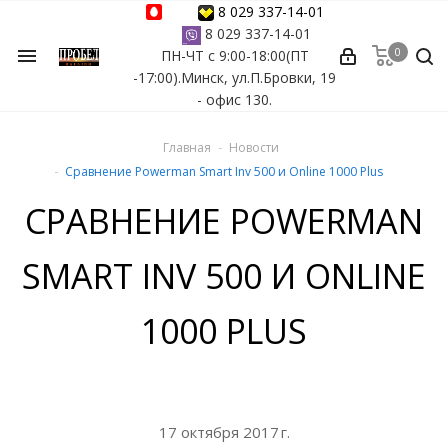
8 029 337-14-01
8 029 337-14-01
0
menu
ПН-ЧТ с 9:00-18:00(ПТ
ессуары
-17:00).Минск, ул.П.Бровки, 19
- офис 130.
ы Azuro
Главная
Новости
 бассейна
Сравнение Powerman Smart Inv 500 и Online 1000 Plus
СРАВНЕНИЕ POWERMAN
ейна
SMART INV 500 И ONLINE
астных бассейнов
йна
1000 PLUS
сейнов
17 октября 2017 г.