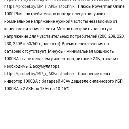
https://probel.by/IBP_i_AKB/Istochnik...
 Плюсы Powerman Online 
1000 Plus - потребители на выходе всегда получают 
яжения для
номинальное напряжение нужной частоты независимо от 
качества питания от сети. Можно настроить частоту и 
напряжение для чувствительных потребителей (200, 208, 220, 
и промышленности
230, 240В и 50/60Гц частота). Время переключения на 
батарею отсутствует. Минусы - минимальная мощность 
1000ВА, выше цена чем у инвертора, питание 24В, а значит 
необходимы 2 аккумулятора. 
https://probel.by/IBP_i_AKB/Istochnik...
 Сравнение цены - 
инвертор 1000ВА с батареей 40Ач дешевле онлайнового ИБП 
1000ВА с 2 АКБ по 18Ач на 10-15%
ЁХФАЗНЫЕ
ащитой от грозовых