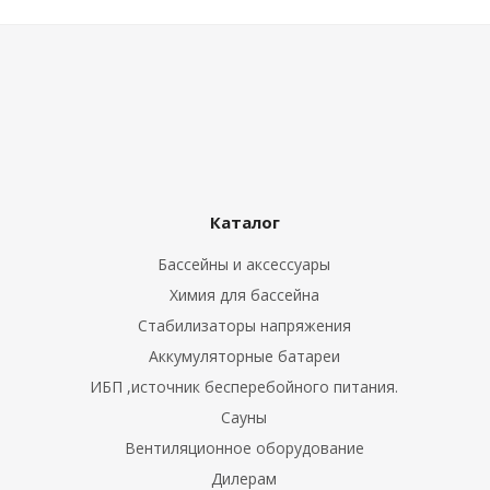
е батареи
ых систем
арея Delta
бесперебойного
Каталог
Бассейны и аксессуары
ля ИБП
Химия для бассейна
П для газовых и
Стабилизаторы напряжения
отлов отопления
Аккумуляторные батареи
ИБП ,источник бесперебойного питания.
ойного питания
отлов
Сауны
Вентиляционное оборудование
ивного котла
Дилерам