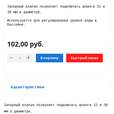
Запорный клапан позволяет подключать шланги 32 и
38 мм в диаметре.
яжения для
Используется для регулирования уровня воды в
бассейне.
и промышленности
102,00
руб.
В корзину
Быстрый заказ
Характеристики
ЁХФАЗНЫЕ
Запорный клапан позволяет подключать шланги 32 и 38
ащитой от грозовых
мм в диаметре.