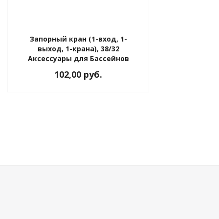
ия питания PDU
Запорный кран (1-вход, 1-
бойного Питания
выход, 1-крана), 38/32
розетками
Аксессуары для Бассейнов
ху корпуса)
102,00 руб.
е оборудование
оздуха Vakio