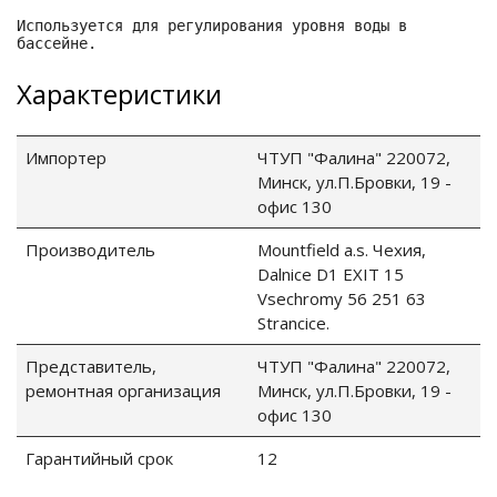
Используется для регулирования уровня воды в
е батареи
бассейне.
Характеристики
ых систем
арея Delta
Импортер
ЧТУП "Фалина" 220072,
Минск, ул.П.Бровки, 19 -
бесперебойного
офис 130
Производитель
Mountfield a.s. Чехия,
ля ИБП
Dalnice D1 EXIT 15
Vsechromy 56 251 63
Stranсice.
П для газовых и
отлов отопления
Представитель,
ЧТУП "Фалина" 220072,
ремонтная организация
Минск, ул.П.Бровки, 19 -
ойного питания
офис 130
отлов
Гарантийный срок
12
ивного котла