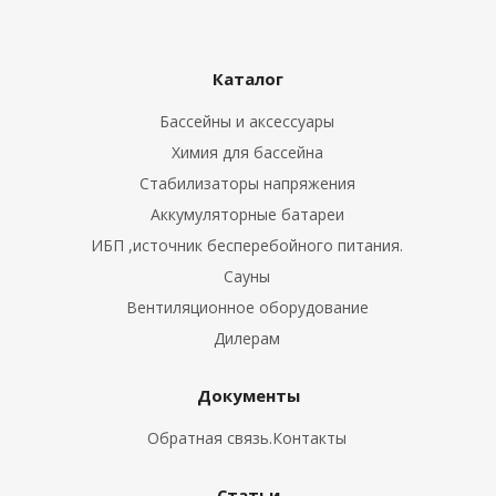
Каталог
ные установки
Бассейны и аксессуары
ия
Химия для бассейна
Стабилизаторы напряжения
сти
Аккумуляторные батареи
ИБП ,источник бесперебойного питания.
 воздуха
Сауны
Вентиляционное оборудование
Дилерам
П "Фалина"
Документы
Обратная связь.Контакты
Статьи