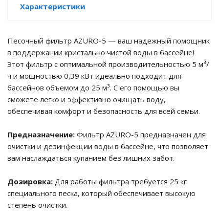
Характеристики
е батареи
ых систем
Песочный фильтр AZURO-5 — ваш надежный помощник
в поддержании кристально чистой воды в бассейне!
арея Delta
Этот фильтр с оптимальной производительностью 5 м³/
ч и мощностью 0,39 кВт идеально подходит для
бесперебойного
бассейнов объемом до 25 м³. С его помощью вы
сможете легко и эффективно очищать воду,
обеспечивая комфорт и безопасность для всей семьи.
ля ИБП
Предназначение:
Фильтр AZURO-5 предназначен для
П для газовых и
очистки и дезинфекции воды в бассейне, что позволяет
отлов отопления
вам наслаждаться купанием без лишних забот.
ойного питания
Дозировка:
Для работы фильтра требуется 25 кг
отлов
специального песка, который обеспечивает высокую
степень очистки.
ивного котла