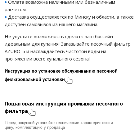
Оплата возможна наличными или безналичным
расчетом.
ия питания PDU
Доставка осуществляется по Минску и области, а также
доступен самовывоз из нашего магазина.
бойного Питания
розетками
Не упустите возможность сделать ваш бассейн
ху корпуса)
идеальным для купания! Заказывайте песочный фильтр
AZURO-5 и наслаждайтесь чистотой воды на
протяжении всего купального сезона!
Инструкция по установке обслуживанию песочной
фильтровальной установки
е оборудование
оздуха Vakio
Пошаговая инструкция промывки песочного
фильтра
Перед покупкой уточняйте технические характеристики и
цену, комплектацию у продавца