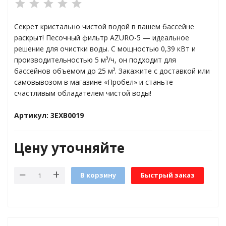
Секрет кристально чистой водой в вашем бассейне
яжения для
раскрыт! Песочный фильтр AZURO-5 — идеальное
решение для очистки воды. С мощностью 0,39 кВт и
производительностью 5 м³/ч, он подходит для
и промышленности
бассейнов объемом до 25 м³. Закажите с доставкой или
самовывозом в магазине «Пробел» и станьте
счастливым обладателем чистой воды!
Артикул: 3EXB0019
Цену уточняйте
В корзину
Быстрый заказ
ЁХФАЗНЫЕ
ащитой от грозовых