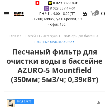
8 029 337-14-01
8 029 337-14-01
0
menu
ПН-ЧТ с 9:00-18:00(ПТ
ессуары
-17:00).Минск, ул.П.Бровки, 19
- офис 130.
ы Azuro
Главная
Бассейны и аксессуары
Фильтры для бассейна
 бассейна
Песочный фильтр AZURO-5
Песчаный фильтр для
ейна
очистки воды в бассейне
астных бассейнов
AZURO-5 Mountfield
(350мм; 5м3/ч; 0,39кВт)
йна
сейнов
ПОД ЗАКАЗ
equalizer