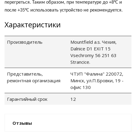
перегреться. Таким образом, при температуре до +8°С и
после +35°С использовать устройство не рекомендуется.
го и среднего офиса
Характеристики
ий и продвинутых
учшенная защита)
Производитель
Mountfield a.s. Чехия,
Dalnice D1 EXIT 15
налов и
Vsechromy 56 251 63
орудования
Stranсice.
а)
Представитель,
ЧТУП "Фалина" 220072,
ремонтная организация
Минск, ул.П.Бровки, 19 -
офис 130
Гарантийный срок
12
Отзывы