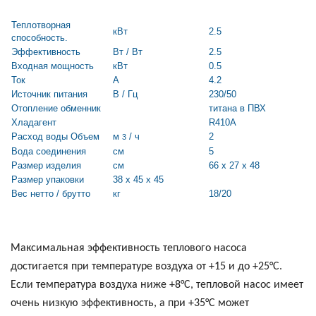
е батареи
Теплотворная
кВт
2.5
способность.
Эффективность
Вт / Вт
2.5
ых систем
Входная мощность
кВт
0.5
Ток
A
4.2
арея Delta
Источник питания
В / Гц
230/50
Отопление обменник
титана в ПВХ
Хладагент
R410A
бесперебойного
Расход воды Объем
м
/ ч
2
3
Вода соединения
см
5
Размер изделия
см
66 x 27 x 48
ля ИБП
Размер упаковки
38 x 45 x 45
Вес нетто / брутто
кг
18/20
П для газовых и
отлов отопления
Максимальная эффективность теплового насоса
ойного питания
отлов
достигается при температуре воздуха от +15 и до +25°С.
Если температура воздуха ниже +8°С, тепловой насос имеет
ивного котла
очень низкую эффективность, а при +35°С может