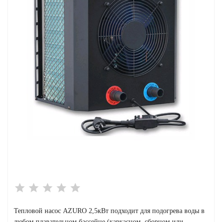
сейна
ейн
трасы и прочие
ия
ейна
в купить
 напряжения
Тепловой насос AZURO 2,5кВт подходит для подогрева воды в
любом плавательном бассейне (каркасном, сборном или