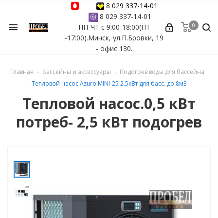
8 029 337-14-01
8 029 337-14-01
0
menu
ПН-ЧТ с 9:00-18:00(ПТ
ессуары
-17:00).Минск, ул.П.Бровки, 19
- офис 130.
ы Azuro
Главная
Бассейны и аксессуары
Подогрев воды для бассейна
 бассейна
Тепловой насос Azuro MINI-25 2.5кВт для басс. до 8м3
Тепловой насос.0,5 кВт
ейна
потреб- 2,5 кВт подогрев
астных бассейнов
йна
сейнов