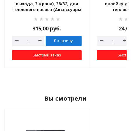
выхода, 3-крана), 38/32, для
вклейку д.5
теплового насоса (Аксессуары
теплово
для Бассейн ов)
ные установки
315,00
руб.
24,0
ия
В корзину
сти
Быстрый заказ
Быстры
 воздуха
П "Фалина"
Вы смотрели