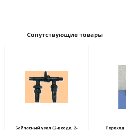
ия питания PDU
бойного Питания
Сопутствующие товары
розетками
ху корпуса)
е оборудование
оздуха Vakio
Байпасный узел (2-входа, 2-
Переход н