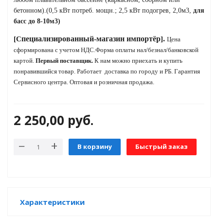
бетонном).(0,5 кВт потреб. мощн.; 2,5 кВт подогрев, 2,0м3,
для
басс до 8-10м3)
яжения для
пециализированный-
магазин
импортёр
.
[С
]
Цена
сформирована с учетом НДС.Форма оплаты нал/безнал/банковской
картой.
Первый поставщик.
К нам можно приехать и купить
и промышленности
понравившийся товар.
Работает
доставка по городу и РБ.
Гарантия
Сервисного центра. Оптовая и розничная продажа.
2 250,00
руб.
В корзину
Быстрый заказ
ЁХФАЗНЫЕ
Характеристики
ащитой от грозовых