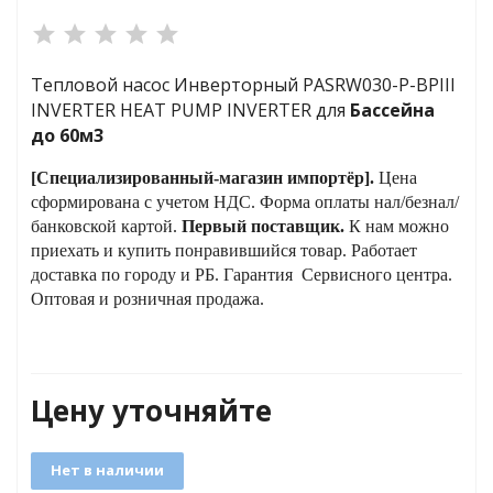
яжения для
Тепловой насос Инверторный PASRW030-P-BPIII
INVERTER HEAT PUMP INVERTER для
Бассейна
до 60м3
и промышленности
[С
пециализированный-
магазин
импортёр
]
.
Цена
сформирована с учетом НДС. Форма оплаты нал/безнал/
банковской картой.
Первый поставщик.
К нам можно
приехать и купить понравившийся товар.
Работает
доставка по городу и РБ.
Гарантия Сервисного центра.
Оптовая и розничная продажа.
Цену уточняйте
ЁХФАЗНЫЕ
ащитой от грозовых
Нет в наличии