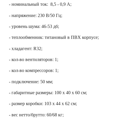
- номинальный ток:
8,5 - 0,9 А;
ия питания PDU
- напряжение: 230 В/50 Гц;
- уровень шума: 46-53 дб;
бойного Питания
розетками
- теплообменник: титановый в ПВХ корпусе;
ху корпуса)
- хладагент: R32;
- кол-во вентиляторов: 1;
- кол-во компрессоров: 1;
е оборудование
- подключение: 50 мм;
- габаритные размеры: 100 х 40 х 60 см;
оздуха Vakio
- размер коробки: 103 х 44 х 62 см;
- вес нетто/брутто: 60/68 кг;