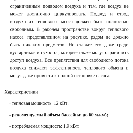
ограниченным подводом воздуха и там, где воздух не
го и среднего офиса
может достаточно циркулировать. Подвод и отвод
воздуха из теплового насоса должен быть полностью
свободным. В рабочем пространстве вокруг теплового
ий и продвинутых
насоса, представленном на рисунке, рядом не должно
учшенная защита)
быть никаких предметов. Не ставьте его даже среди
налов и
кустарников и сухостоя, которые также могут ограничить
орудования
доступ воздуха. Все препятствия для свободного потока
а)
воздуха снижают эффективность теплового обмена и
могут даже привести к полной остановке насоса.
Характеристики
- тепловая мощность: 12 кВт;
-
рекомендуемый объем бассейна: до 60 м.куб;
- потребляемая мощность: 1,9 кВт;