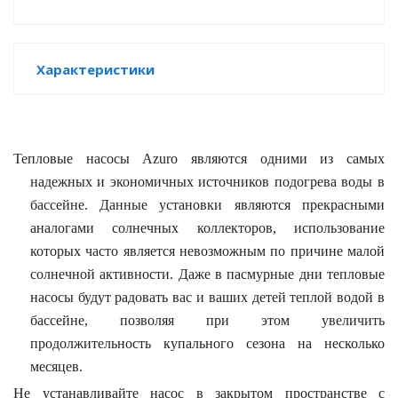
е батареи
Характеристики
ых систем
арея Delta
бесперебойного
Тепловые насосы Azuro являются одними из самых
надежных и экономичных источников подогрева воды в
бассейне. Данные установки являются прекрасными
ля ИБП
аналогами солнечных коллекторов, использование
которых часто является невозможным по причине малой
П для газовых и
солнечной активности. Даже в пасмурные дни тепловые
отлов отопления
насосы будут радовать вас и ваших детей теплой водой в
ойного питания
бассейне, позволяя при этом увеличить
отлов
продолжительность купального сезона на несколько
месяцев.
ивного котла
Не устанавливайте насос в закрытом пространстве с