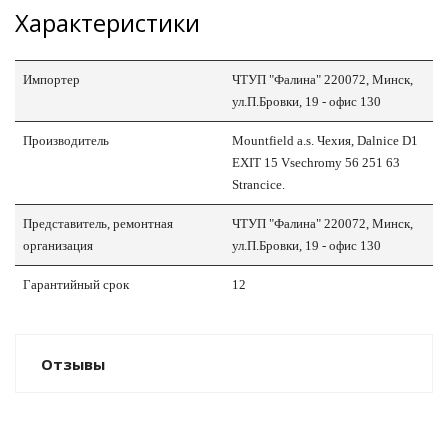
Характеристики
Импортер
ЧТУП "Фалина" 220072, Минск,
ные установки
ул.П.Бровки, 19 - офис 130
ия
Производитель
Mountfield a.s. Чехия, Dalnice D1
EXIT 15 Vsechromy 56 251 63
сти
Stranсice.
Представитель, ремонтная
ЧТУП "Фалина" 220072, Минск,
 воздуха
организация
ул.П.Бровки, 19 - офис 130
Гарантийный срок
12
П "Фалина"
Отзывы