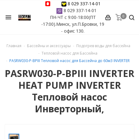
8 029 337-14-01
8 029 337-14-01
0
menu
ПН-ЧТ с 9:00-18:00(ПТ
ессуары
-17:00).Минск, ул.П.Бровки, 19
- офис 130.
ы Azuro
Главная
Бассейны и аксессуары
Подогрев воды для бассейна
 бассейна
Тепловой насос для Бассейна
PASRW030-P-BPIII Тепловой насос для Бассейна до 60м3 INVERTER
ейна
PASRW030-P-BPIII INVERTER
HEAT PUMP INVERTER
астных бассейнов
Тепловой насос
йна
Инверторный,
сейнов