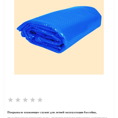
сейна
ейн
трасы и прочие
ия
ейна
в купить
 напряжения
Покрывало плавающее служит для летней эксплуатации бассейна,