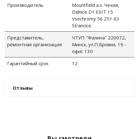
Производитель
Mountfield a.s. Чехия,
Dalnice D1 EXIT 15
го и среднего офиса
Vsechromy 56 251 63
Stranсice.
ий и продвинутых
Представитель,
ЧТУП "Фалина" 220072,
учшенная защита)
ремонтная организация
Минск, ул.П.Бровки, 19 -
офис 130
налов и
орудования
Гарантийный срок
12
а)
Отзывы
Вы смотрели