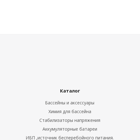
ные установки
ия
сти
 воздуха
Каталог
П "Фалина"
Бассейны и аксессуары
Химия для бассейна
Стабилизаторы напряжения
Аккумуляторные батареи
ИБП ,источник бесперебойного питания.