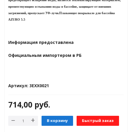
предотвращает испарение воды, является теплоизолирующим материалом,
препятствующим остыванию воды в бассейне, защищает от внешних
загрязнений, пропускает УФ-лучи.Плавающее покрывало для бассейна
яжения для
AZURO 5.5
и промышленности
Информация предоставлена
Официальным импортером в РБ
Артикул: 3EXX0021
714,00
руб.
ЁХФАЗНЫЕ
В корзину
Быстрый заказ
ащитой от грозовых