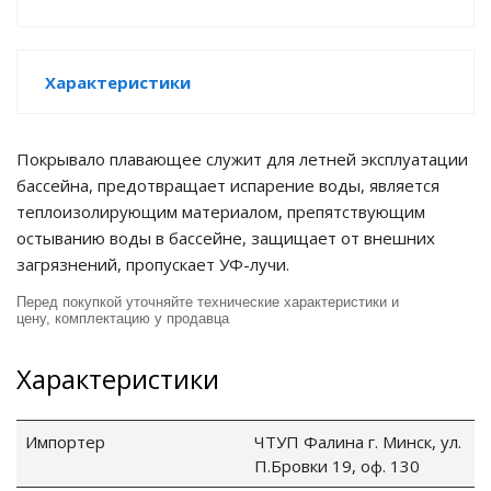
е батареи
Характеристики
ых систем
арея Delta
Покрывало плавающее служит для летней эксплуатации
бассейна, предотвращает испарение воды, является
бесперебойного
теплоизолирующим материалом, препятствующим
остыванию воды в бассейне, защищает от внешних
загрязнений, пропускает УФ-лучи.
ля ИБП
Перед покупкой уточняйте технические характеристики и
П для газовых и
цену, комплектацию у продавца
отлов отопления
Характеристики
ойного питания
отлов
Импортер
ЧТУП Фалина г. Минск, ул.
ивного котла
П.Бровки 19, оф. 130