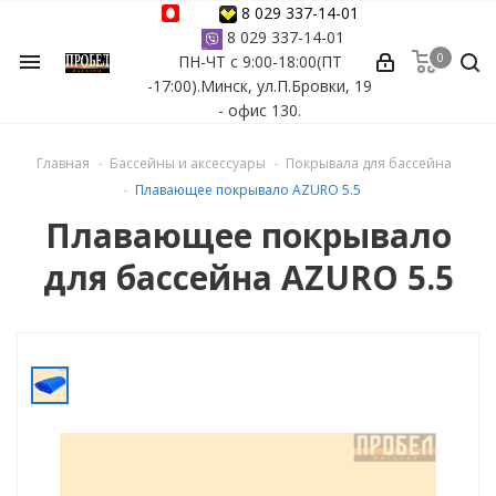
8 029 337-14-01
8 029 337-14-01
0
menu
ПН-ЧТ с 9:00-18:00(ПТ
ессуары
-17:00).Минск, ул.П.Бровки, 19
- офис 130.
ы Azuro
Главная
Бассейны и аксессуары
Покрывала для бассейна
 бассейна
Плавающее покрывало AZURO 5.5
Плавающее покрывало
ейна
для бассейна AZURO 5.5
астных бассейнов
йна
сейнов