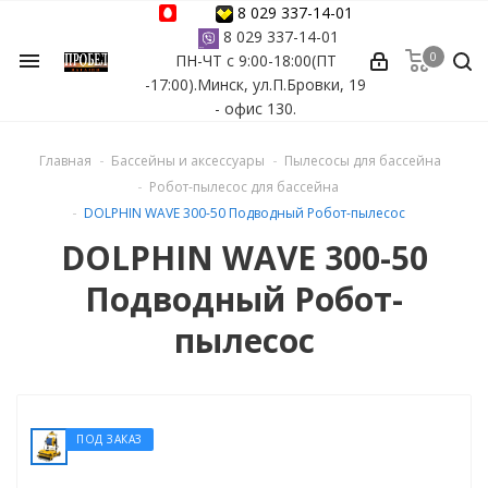
8 029 337-14-01
8 029 337-14-01
0
menu
ПН-ЧТ с 9:00-18:00(ПТ
ессуары
-17:00).Минск, ул.П.Бровки, 19
- офис 130.
ы Azuro
Главная
Бассейны и аксессуары
Пылесосы для бассейна
 бассейна
Робот-пылесос для бассейна
DOLPHIN WAVE 300-50 Подводный Робот-пылесос
ейна
DOLPHIN WAVE 300-50
Подводный Робот-
астных бассейнов
пылесос
йна
ПОД ЗАКАЗ
сейнов