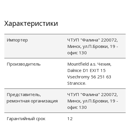
го и среднего офиса
Характеристики
ий и продвинутых
учшенная защита)
Импортер
ЧТУП "Фалина" 220072,
Минск, ул.П.Бровки, 19 -
налов и
офис 130
орудования
а)
Производитель
Mountfield a.s. Чехия,
Dalnice D1 EXIT 15
Vsechromy 56 251 63
Stranсice.
Представитель,
ЧТУП "Фалина" 220072,
ремонтная организация
Минск, ул.П.Бровки, 19 -
офис 130
Гарантийный срок
12