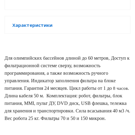
е батареи
ых систем
Характеристики
арея Delta
бесперебойного
Для олимпийских бассейнов длиной до 60 метров, Доступ к
фильтрационной системе сверху, возможность
программирования, а также возможность ручного
ля ИБП
управления. Индикатор заполнения фильтра на блоке
П для газовых и
питания.
Гарантия 24 месяцев.
Цикл работы от 1 до
.
8 часов
отлов отопления
Длина кабеля 50 м.
Комплектация:
робот, фильтры, блок
питания, MMI, пульт ДУ, DVD диск, USB флешка, тележка
ойного питания
для хранения и транспортировки.
Сила всасывания 40 м3 /ч.
отлов
Вес
робота 25 кг. Фильтры 70 и 50 и 150 микрон.
ивного котла