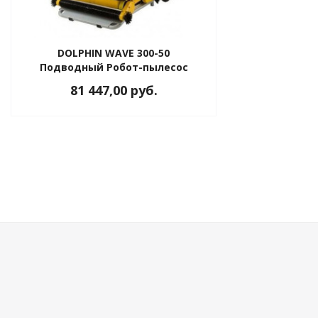
DOLPHIN WAVE 300-50
ные установки
Подводный Робот-пылесос
81 447,00 руб.
ия
сти
 воздуха
П "Фалина"