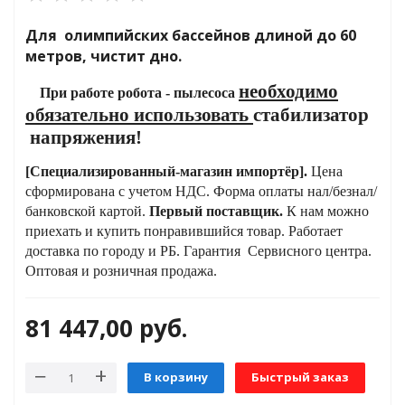
Для олимпийских бассейнов длиной до 60
метров, чистит дно.
яжения для
необходимо
При работе робота - пылесоса
обязательно использовать
стабилизатор
и промышленности
напряжения!
[С
пециализированный-
магазин
импортёр
]
.
Цена
сформирована с учетом НДС. Форма оплаты нал/безнал/
банковской картой.
Первый поставщик.
К нам можно
приехать и купить понравившийся товар.
Работает
доставка по городу и РБ.
Гарантия Сервисного центра.
Оптовая и розничная продажа.
81 447,00
руб.
ЁХФАЗНЫЕ
ащитой от грозовых
В корзину
Быстрый заказ