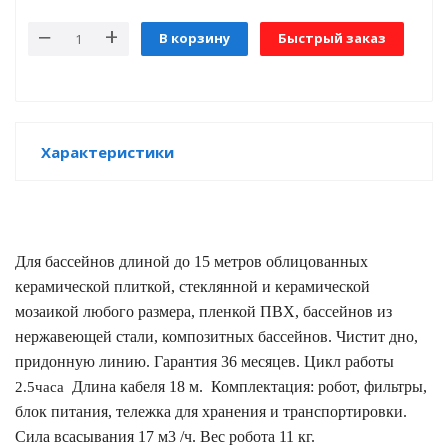
е батареи
В корзину
Быстрый заказ
ых систем
арея Delta
Характеристики
бесперебойного
ля ИБП
Для бассейнов длиной до 15 метров облицованных
керамической
плиткой, стеклянной и керамической
П для газовых и
отлов отопления
мозаикой любого
размера, пленкой ПВХ, бассейнов из
нержавеющей стали,
композитных бассейнов. Чистит дно,
ойного питания
придонную линию. Гарантия 36 месяцев.
Цикл работы
отлов
Длина кабеля 18 м.
Комплектация:
робот, фильтры,
2.5часа
блок питания, тележка для хранения и транспортировки
.
ивного котла
Сила всасывания 17 м3 /ч. Вес
робота 11 кг.