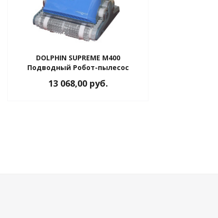
ные установки
DOLPHIN SUPREME M400
ия
Подводный Робот-пылесос
13 068,00 руб.
сти
 воздуха
П "Фалина"