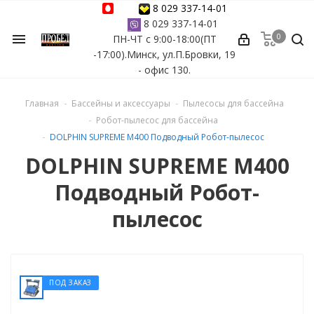
8 029 337-14-01
8 029 337-14-01
0
menu
ПН-ЧТ с 9:00-18:00(ПТ
ессуары
-17:00).Минск, ул.П.Бровки, 19
- офис 130.
ы Azuro
Главная
Бассейны и аксессуары
Пылесосы для бассейна
 бассейна
Робот-пылесос для бассейна
DOLPHIN SUPREME M400 Подводный Робот-пылесос
ейна
DOLPHIN SUPREME M400
Подводный Робот-
астных бассейнов
пылесос
йна
ПОД ЗАКАЗ
сейнов