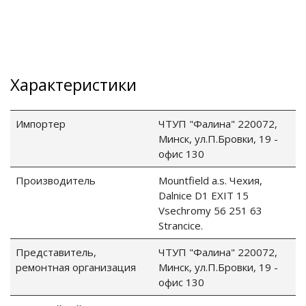
го и среднего офиса
ий и продвинутых
Характеристики
учшенная защита)
налов и
Импортер
ЧТУП "Фалина" 220072,
орудования
Минск, ул.П.Бровки, 19 -
а)
офис 130
Производитель
Mountfield a.s. Чехия,
Dalnice D1 EXIT 15
Vsechromy 56 251 63
Stranсice.
Представитель,
ЧТУП "Фалина" 220072,
ремонтная организация
Минск, ул.П.Бровки, 19 -
офис 130