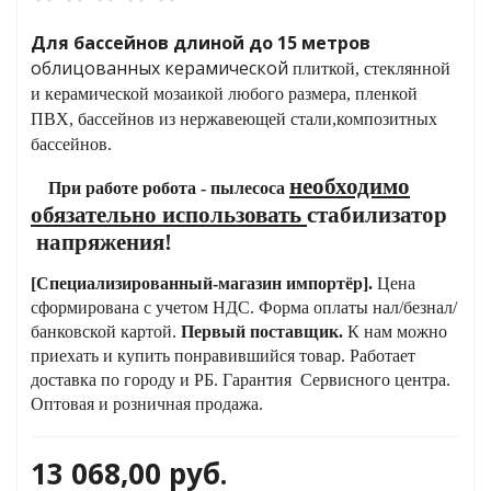
Для бассейнов длиной до 15 метров
облицованных керамической
яжения для
плиткой, стеклянной
и керамической мозаикой любого
размера, пленкой
ПВХ, бассейнов из нержавеющей стали,
композитных
и промышленности
бассейнов.
необходимо
При работе робота - пылесоса
обязательно использовать
стабилизатор
напряжения!
[С
пециализированный-
магазин
импортёр
]
.
Цена
сформирована с учетом НДС. Форма оплаты нал/безнал/
банковской картой.
Первый поставщик.
К нам можно
приехать и купить понравившийся товар.
Работает
доставка по городу и РБ.
Гарантия Сервисного центра.
ЁХФАЗНЫЕ
Оптовая и розничная продажа.
ащитой от грозовых
13 068,00
руб.