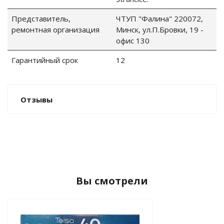
Представитель,
ЧТУП "Фалина" 220072,
ремонтная организация
Минск, ул.П.Бровки, 19 -
офис 130
ные установки
Гарантийный срок
12
ия
сти
Отзывы
 воздуха
П "Фалина"
Вы смотрели