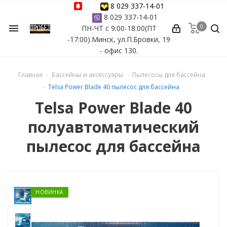
8 029 337-14-01
8 029 337-14-01
0
menu
ПН-ЧТ с 9:00-18:00(ПТ
ессуары
-17:00).Минск, ул.П.Бровки, 19
- офис 130.
ы Azuro
Главная
Бассейны и аксессуары
Пылесосы для бассейна
 бассейна
Telsa Power Blade 40 пылесос для бассейна
Telsa Power Blade 40
ейна
полуавтоматический
астных бассейнов
пылесос для бассейна
йна
НОВИНКА
сейнов