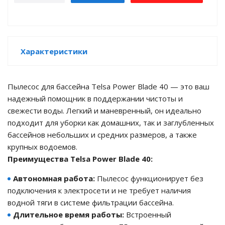
е батареи
ых систем
Характеристики
арея Delta
Пылесос для бассейна Telsa Power Blade 40 — это ваш
бесперебойного
надежный помощник в поддержании чистоты и
свежести воды. Легкий и маневренный, он идеально
подходит для уборки как домашних, так и заглубленных
ля ИБП
бассейнов небольших и средних размеров, а также
крупных водоемов.
П для газовых и
отлов отопления
Преимущества Telsa Power Blade 40:
Автономная работа:
Пылесос функционирует без
ойного питания
отлов
подключения к электросети и не требует наличия
водной тяги в системе фильтрации бассейна.
ивного котла
Длительное время работы:
Встроенный