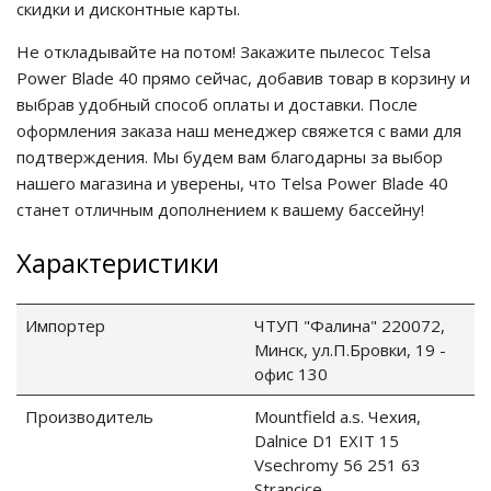
скидки и дисконтные карты.
Не откладывайте на потом! Закажите пылесос Telsa
ия питания PDU
Power Blade 40 прямо сейчас, добавив товар в корзину и
выбрав удобный способ оплаты и доставки. После
бойного Питания
розетками
оформления заказа наш менеджер свяжется с вами для
ху корпуса)
подтверждения. Мы будем вам благодарны за выбор
нашего магазина и уверены, что Telsa Power Blade 40
станет отличным дополнением к вашему бассейну!
Характеристики
е оборудование
Импортер
ЧТУП "Фалина" 220072,
Минск, ул.П.Бровки, 19 -
оздуха Vakio
офис 130
Производитель
Mountfield a.s. Чехия,
Dalnice D1 EXIT 15
Vsechromy 56 251 63
Stranсice.