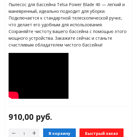
Пылесос для бассейна Telsa Power Blade 40 — легкий и
маневренный, идеально подходит для уборки.
Подключается к стандартной телескопической ручке,
яжения для
что делает его удобным для использования.
Сохраняйте чистоту вашего бассейна с помощью этого
мощного устройства. Закажите сейчас и станьте
и промышленности
счастливым обладателем чистого бассейна!
ЁХФАЗНЫЕ
910,00
руб.
ащитой от грозовых
В корзину
Быстрый заказ