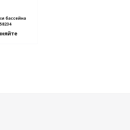
ки бассейна
58234
чняйте