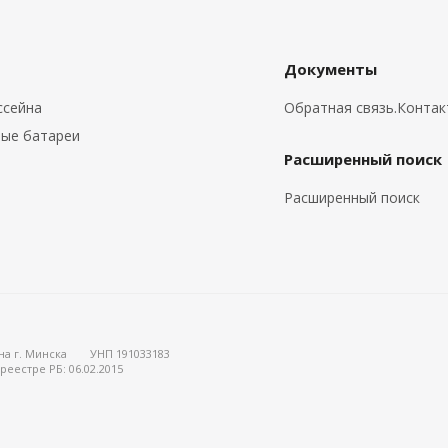
Документы
ссейна
Обратная связь.Конта
ые батареи
Расширенный поиск
Расширенный поиск
на г. Минска
УНП 191033183
реестре РБ: 06.02.2015