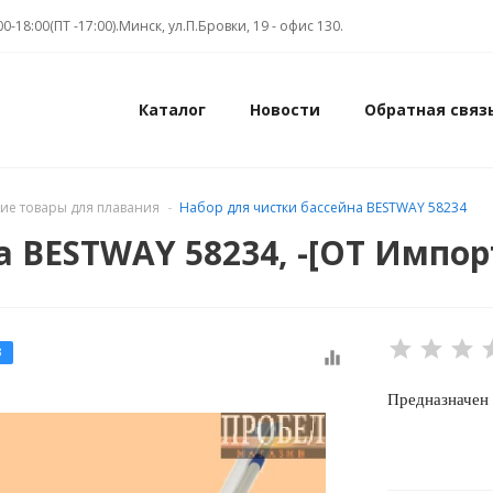
00-18:00(ПТ -17:00).Минск, ул.П.Бровки, 19 - офис 130.
Каталог
Новости
Обратная связ
чие товары для плавания
Набор для чистки бассейна BESTWAY 58234
а BESTWAY 58234, -[ОТ Импор
З
equalizer
Предназначен 