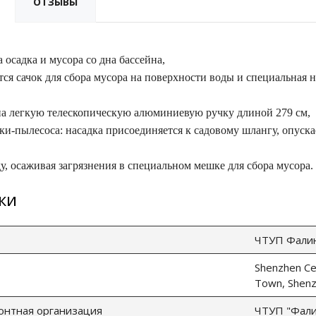
ОТЗЫВЫ
 осадка и мусора со дна бассейна,
тся сачок для сбора мусора на поверхности воды и специальная 
на легкую телескопическую алюминиевую ручку длиной 279 см,
и-пылесоса: насадка присоединяется к садовому шлангу, опускае
у, осаживая загрязнения в специальном мешке для сбора мусора.
ки
ЧТУП Фалина
Shenzhen Cen
Town, Shenz
онтная организация
ЧТУП "Фалин