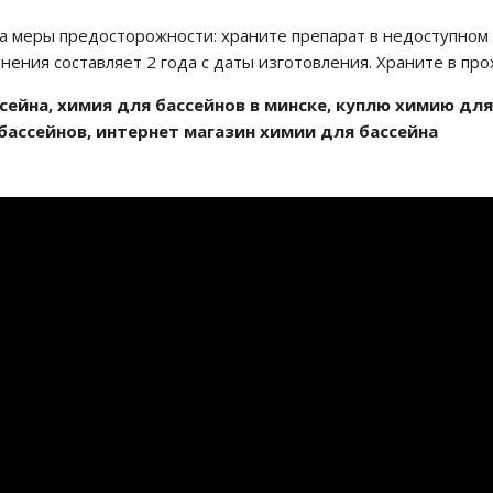
 меры предосторожности: храните препарат в недоступном дл
нения составляет 2 года с даты изготовления. Храните в п
ссейна, химия для бассейнов в минске, куплю химию для
бассейнов, интернет магазин химии для бассейна