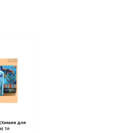
(Химия для
) 1л