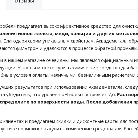
ОТЗЫВЫ
обел» предлагает высокоэффективное средство для очистки
аления ионов железа, меди, кальция и других металло
. Благодаря своим уникальным свойствам, Аквадеметалл обр
ваются фильтром и удаляются в процессе обратной промывки
и в нашем магазине очевидны. Мы являемся официальным им
дукции. У нас вы можете купить химические средства для ба
бные условия оплаты: наличными, безналичными расчетами и
учших результатов при использовании Аквадеметалла, сле
а убедитесь, что уровень рН воды составляет 7,6.
Раствор
распределите по поверхности воды. После добавления
 клиентах и предлагаем скидки и дисконтные карты для пос
пустите возможность купить химические средства для бассей