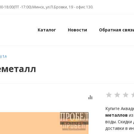
00-18:00(ПТ -17:00).Минск, ул.П.Бровки, 19 - офис 130.
Каталог
Новости
Обратная связ
) 1л
еметалл
equalizer
Купите Аквад
металлов
из
воды. Скидки
доставки в и