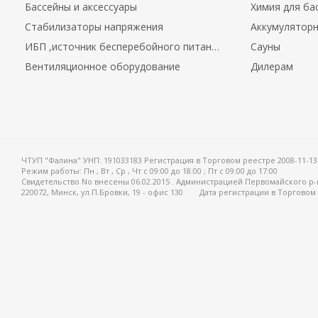
Бассейны и аксессуары
Химия для ба
Стабилизаторы напряжения
Аккумуляторн
ИБП ,источник бесперебойного питания.
Сауны
Вентиляционное оборудование
Дилерам
ЧТУП "Фалина" УНП: 191033183 Регистрация в Торговом реестре 2008-11-13
Режим работы:
Пн , Вт , Ср , Чт c 09:00 до 18:00 ; Пт c 09:00 до 17:00
Свидетельство No внесены 06.02.2015 . Администрацией Первомайского р-
220072, Минск, ул.П.Бровки, 19 - офис 130
Дата регистрации в Торговом 