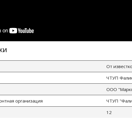
ки
От известк
ЧТУП Фалина
ООО "Марко
онтная организация
ЧТУП "Фалин
12