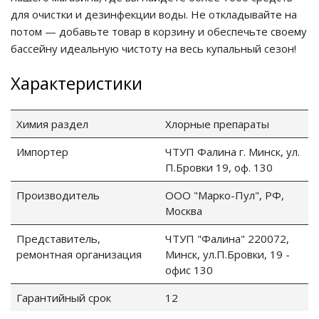
для очистки и дезинфекции воды. Не откладывайте на
потом — добавьте товар в корзину и обеспечьте своему
ия питания PDU
бассейну идеальную чистоту на весь купальный сезон!
бойного Питания
Характеристики
розетками
ху корпуса)
Химия раздел
Хлорные препараты
Импортер
ЧТУП Фалина г. Минск, ул.
П.Бровки 19, оф. 130
Производитель
ООО "Марко-Пул", РФ,
е оборудование
Москва
оздуха Vakio
Представитель,
ЧТУП "Фалина" 220072,
ремонтная организация
Минск, ул.П.Бровки, 19 -
офис 130
Гарантийный срок
12