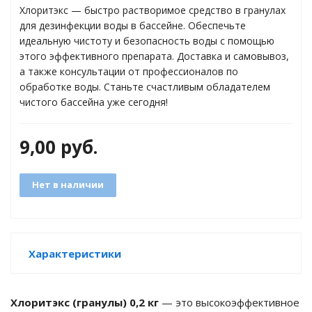
Хлоритэкс — быстро растворимое средство в гранулах
для дезинфекции воды в бассейне. Обеспечьте
идеальную чистоту и безопасность воды с помощью
яжения для
этого эффективного препарата. Доставка и самовывоз,
а также консультации от профессионалов по
обработке воды. Станьте счастливым обладателем
и промышленности
чистого бассейна уже сегодня!
9,00
руб.
Нет в наличии
Характеристики
ЁХФАЗНЫЕ
ащитой от грозовых
Хлоритэкс (гранулы) 0,2 кг
— это высокоэффективное