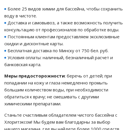
Более 25 видов химии для бассейна, чтобы сохранить
го и среднего офиса
воду в чистоте.
Доставка и самовывоз, а также возможность получить
консультацию от профессионалов по обработке воды.
ий и продвинутых
Постоянным клиентам предоставляем эксклюзивные
учшенная защита)
скидки и дисконтные карты.
Бесплатная доставка по Минску от 750 бел. руб.
налов и
орудования
Условия оплаты: наличный, безналичный расчет и
а)
банковская карта.
Меры предосторожности
: беречь от детей; при
попадании на кожу и глаза немедленно промыть
большим количеством воды, при необходимости
обратиться к врачу; не смешивать с другими
химическими препаратами.
Станьте счастливым обладателем чистого бассейна с
Хлоритэксом! Мы будем вам благодарны за выбор
нашего магазина, где вы найдете более 1000 средств