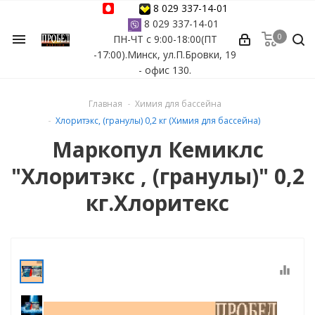
8 029 337-14-01
8 029 337-14-01
0
menu
ПН-ЧТ с 9:00-18:00(ПТ
ессуары
-17:00).Минск, ул.П.Бровки, 19
- офис 130.
ы Azuro
Главная
Химия для бассейна
 бассейна
Хлоритэкс, (гранулы) 0,2 кг (Химия для бассейна)
Маркопул Кемиклс
ейна
"Хлоритэкс , (гранулы)" 0,2
астных бассейнов
кг.Хлоритекс
йна
equalizer
сейнов