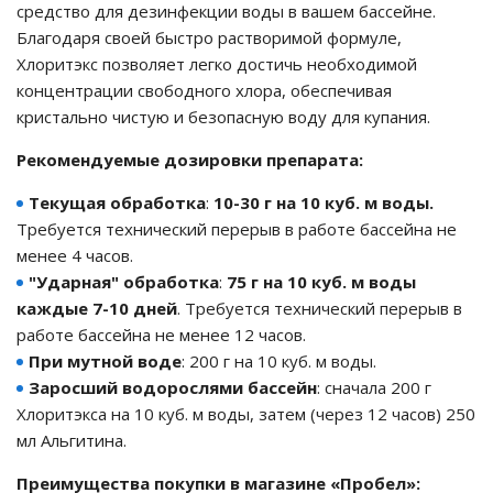
средство для дезинфекции воды в вашем бассейне.
е батареи
Благодаря своей быстро растворимой формуле,
Хлоритэкс позволяет легко достичь необходимой
концентрации свободного хлора, обеспечивая
ых систем
кристально чистую и безопасную воду для купания.
арея Delta
Рекомендуемые дозировки препарата:
бесперебойного
Текущая обработка
:
10-30 г на 10 куб. м воды.
Требуется технический перерыв в работе бассейна не
менее 4 часов.
ля ИБП
"Ударная" обработка
:
75 г на 10 куб. м воды
каждые 7-10 дней
. Требуется технический перерыв в
П для газовых и
работе бассейна не менее 12 часов.
отлов отопления
При мутной воде
: 200 г на 10 куб. м воды.
Заросший водорослями бассейн
: сначала 200 г
ойного питания
Хлоритэкса на 10 куб. м воды, затем (через 12 часов) 250
отлов
мл Альгитина.
ивного котла
Преимущества покупки в магазине «Пробел»: