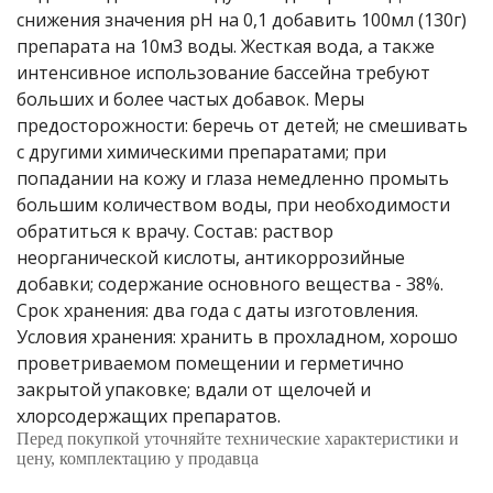
снижения значения рН на 0,1 добавить 100мл (130г)
препарата на 10м3 воды. Жесткая вода, а также
го и среднего офиса
интенсивное использование бассейна требуют
больших и более частых добавок. Меры
ий и продвинутых
предосторожности: беречь от детей; не смешивать
учшенная защита)
с другими химическими препаратами; при
попадании на кожу и глаза немедленно промыть
налов и
большим количеством воды, при необходимости
орудования
обратиться к врачу. Состав: раствор
а)
неорганической кислоты, антикоррозийные
добавки; содержание основного вещества - 38%.
Срок хранения: два года с даты изготовления.
Условия хранения: хранить в прохладном, хорошо
проветриваемом помещении и герметично
закрытой упаковке; вдали от щелочей и
хлорсодержащих препаратов.
Перед покупкой уточняйте технические характеристики и
цену, комплектацию у продавца