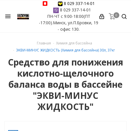
8 029 337-14-01
8 029 337-14-01
0
menu
ПН-ЧТ с 9:00-18:00(ПТ
ессуары
-17:00).Минск, ул.П.Бровки, 19
- офис 130.
ы Azuro
Главная
Химия для бассейна
 бассейна
ЭКВИ-МИНУС ЖИДКОСТЬ (Химия для бассейна) 30л, 37кг
Средство для понижения
ейна
кислотно-щелочного
астных бассейнов
баланса воды в бассейне
"ЭКВИ-МИНУС
йна
ЖИДКОСТЬ"
сейнов