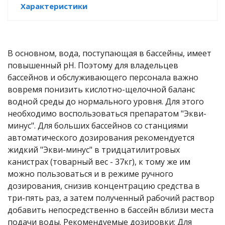
Характеристики
е батареи
ых систем
В основном, вода, поступающая в бассейны, имеет
повышенный рН. Поэтому для владельцев
арея Delta
бассейнов и обслуживающего персонала важно
вовремя понизить кислотно-щелочной баланс
бесперебойного
водной среды до нормального уровня. Для этого
необходимо воспользоваться препаратом "Экви-
ля ИБП
минус". Для больших бассейнов со станциями
автоматического дозирования рекомендуется
П для газовых и
жидкий "Экви-минус" в тридцатилитровых
отлов отопления
канистрах (товарный вес - 37кг), к тому же им
можно пользоваться и в режиме ручного
ойного питания
дозирования, снизив концентрацию средства в
отлов
три-пять раз, а затем полученный рабочий раствор
добавить непосредственно в бассейн вблизи места
ивного котла
подачи воды. Рекомендуемые дозировки: Для