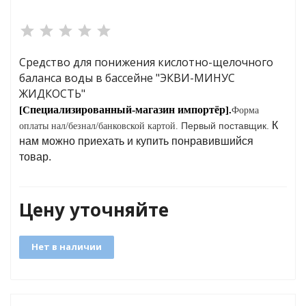
яжения для
Средство для понижения кислотно-щелочного
баланса воды в бассейне "ЭКВИ-МИНУС
и промышленности
ЖИДКОСТЬ"
пециализированный-
магазин
импортёр
[С
].
Форма
К
Первый поставщик.
оплаты нал/безнал/банковской картой.
нам можно приехать и купить понравившийся
товар.
Цену уточняйте
Нет в наличии
ЁХФАЗНЫЕ
ащитой от грозовых