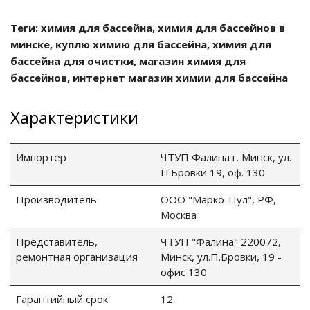
Теги: химия для бассейна, химия для бассейнов в
ия питания PDU
минске, куплю химию для бассейна, химия для
бассейна для очистки, магазин химия для
бойного Питания
бассейнов, интернет магазин химии для бассейна
розетками
ху корпуса)
Характеристики
Импортер
ЧТУП Фалина г. Минск, ул.
П.Бровки 19, оф. 130
е оборудование
Производитель
ООО "Марко-Пул", РФ,
Москва
оздуха Vakio
Представитель,
ЧТУП "Фалина" 220072,
ремонтная организация
Минск, ул.П.Бровки, 19 -
офис 130
Гарантийный срок
12