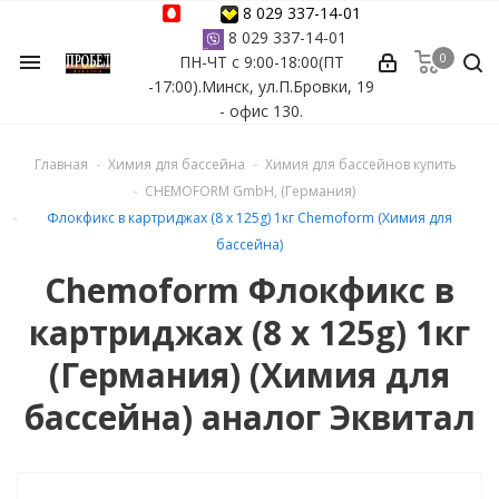
8 029 337-14-01
8 029 337-14-01
0
menu
ПН-ЧТ с 9:00-18:00(ПТ
ессуары
-17:00).Минск, ул.П.Бровки, 19
- офис 130.
ы Azuro
Главная
Химия для бассейна
Химия для бассейнов купить
 бассейна
CHEMOFORM GmbH, (Германия)
Флокфикс в картриджах (8 x 125g) 1кг Chemoform (Химия для
ейна
бассейна)
Chemoform Флокфикс в
астных бассейнов
картриджах (8 x 125g) 1кг
йна
(Германия) (Химия для
бассейна) аналог Эквитал
сейнов