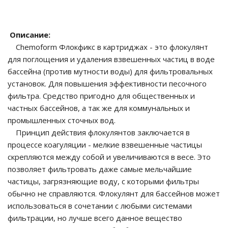
го и среднего офиса
Описание:
Chemoform Флокфикс в картриджах - это флокулянт
ий и продвинутых
для поглощения и удаления взвешенных частиц в воде
учшенная защита)
бассейна (против мутности воды) для фильтровальных
установок. Для повышения эффективности песочного
налов и
фильтра. Средство пригодно для общественных и
орудования
а)
частных бассейнов, а так же для коммунальных и
промышленных сточных вод.
Принцип действия флокулянтов заключается в
процессе коагуляции - мелкие взвешенные частицы
скрепляются между собой и увеличиваются в весе. Это
позволяет фильтровать даже самые мельчайшие
частицы, загрязняющие воду, с которыми фильтры
обычно не справляются. Флокулянт для бассейнов может
использоваться в сочетании с любыми системами
фильтрации, но лучше всего данное вещество