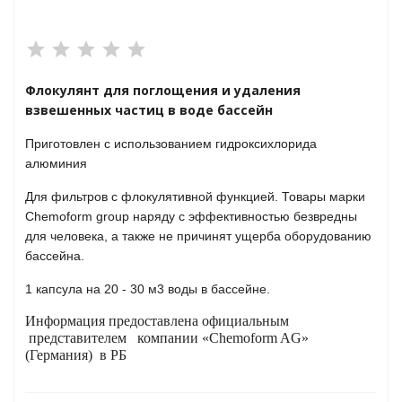
яжения для
Флокулянт для поглощения и удаления
взвешенных частиц в воде бассейн
и промышленности
Приготовлен с использованием гидроксихлорида
алюминия
Для фильтров с флокулятивной функцией. Товары марки
Chemoform group наряду с эффективностью безвредны
для человека, а также не причинят ущерба оборудованию
бассейна.
1 капсула на 20 - 30 м3 воды в бассейне.
Информация предоставлена официальным
ЁХФАЗНЫЕ
представителем
компании «Chemoform AG»
(Германия)
в РБ
ащитой от грозовых