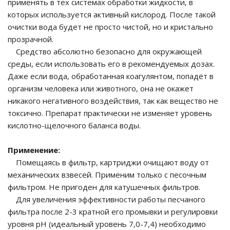
применять в тех системах обработки жидкости, в
которых используется активный кислород. После такой
ия питания PDU
очистки вода будет не просто чистой, но и кристально
прозрачной.
бойного Питания
Средство абсолютно безопасно для окружающей
розетками
среды, если использовать его в рекомендуемых дозах.
ху корпуса)
Даже если вода, обработанная коагулянтом, попадёт в
организм человека или животного, она не окажет
никакого негативного воздействия, так как вещество не
токсично. Препарат практически не изменяет уровень
кислотно-щелочного баланса воды.
е оборудование
Применение:
Помещаясь в фильтр, картриджи очищают воду от
оздуха Vakio
механических взвесей. Применим только с песочным
фильтром. Не пригоден для катушечных фильтров.
Для увеличения эффективности работы песчаного
фильтра после 2-3 кратной его промывки и регулировки
уровня рН (идеальный уровень 7,0-7,4) необходимо