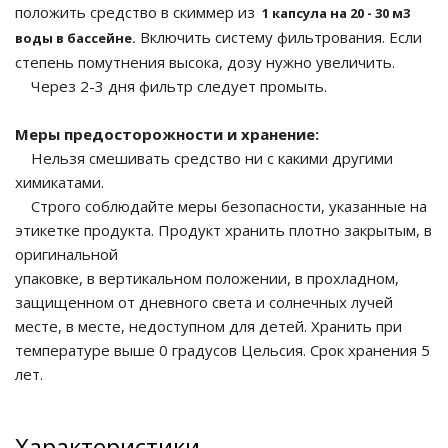
положить средство в скиммер из
1 капсула на 20 - 30 м3
Включить систему фильтрования. Если
воды в бассейне.
степень помутнения высока, дозу нужно увеличить.
Через 2-3 дня фильтр следует промыть.
ные установки
Меры предосторожности и хранение:
ия
Нельзя смешивать средство ни с какими другими
химикатами.
сти
Строго соблюдайте меры безопасности, указанные на
этикетке продукта. Продукт хранить плотно закрытым, в
 воздуха
оригинальной
упаковке, в вертикальном положении, в прохладном,
защищенном от дневного света и солнечных лучей
месте, в месте, недоступном для детей. Хранить при
П "Фалина"
температуре выше 0 градусов Цельсия. Срок хранения 5
лет.
Характеристики