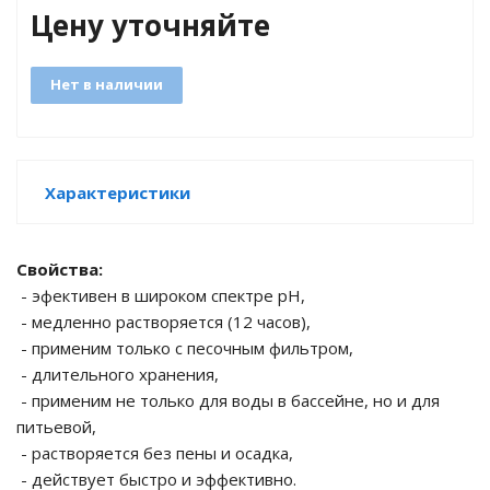
Цену уточняйте
е батареи
Нет в наличии
ых систем
арея Delta
Характеристики
бесперебойного
ля ИБП
Свойства:
- эфективен в широком спектре pH,
П для газовых и
- медленно растворяется (12 часов),
отлов отопления
- применим только с песочным фильтром,
- длительного хранения,
ойного питания
- применим не только для воды в бассейне, но и для
отлов
питьевой,
- растворяется без пены и осадка,
ивного котла
- действует быстро и эффективно.