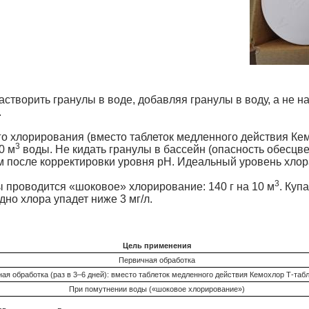
створить гранулы в воде, добавляя гранулы в воду, а не 
.
о хлорирования (вместо таблеток медленного действия К
3
0 м
воды. Не кидать гранулы в бассейн (опасность обесцв
м после корректировки уровня рН. Идеальный уровень хлор
3
 проводится «шоковое» хлорирование: 140 г на 10 м
. Куп
дно хлора упадет ниже 3 мг/л.
Цель применения
Первичная обработка
ная обработка
(раз в 3–6 дней):
вместо таблеток медленного действия Кемохлор
Т-табл
При помутнении воды («шоковое хлорирование»)