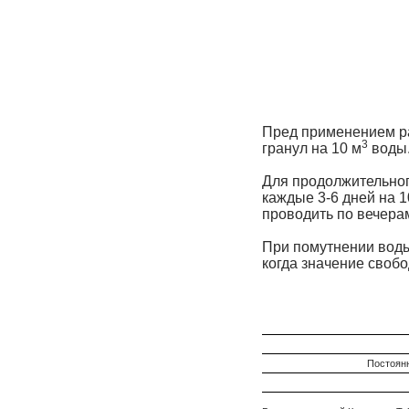
Пред применением ра
3
гранул на 10 м
воды
Для продолжительног
каждые
3-6 дней
на 1
проводить по вечера
При помутнении воды
когда значение свобо
Постоян