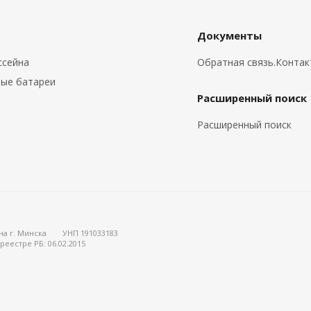
Документы
ссейна
Обратная связь.Конта
ые батареи
Расширенный поиск
Расширенный поиск
на г. Минска
УНП 191033183
реестре РБ: 06.02.2015