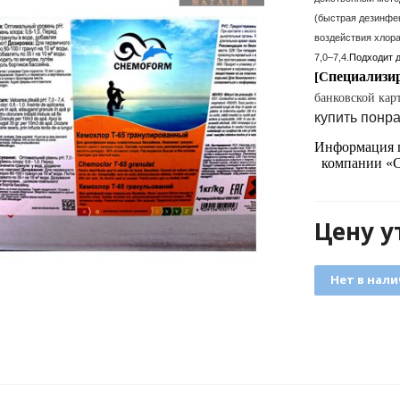
(быстрая дезинфе
воздействия хлор
7,0–7,4.
Подходит д
пециализи
[С
банковской кар
купить понр
Информация 
компании «
Цену у
Нет в нал