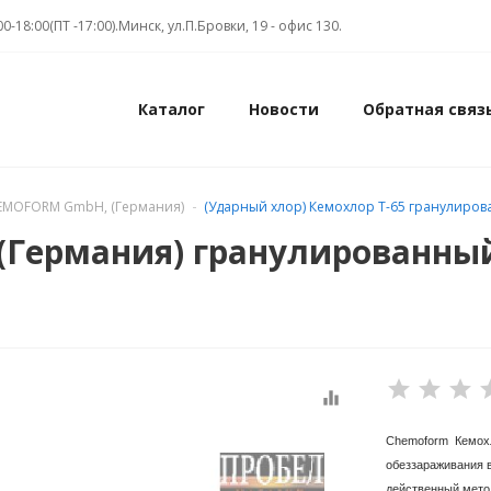
00-18:00(ПТ -17:00).Минск, ул.П.Бровки, 19 - офис 130.
Каталог
Новости
Обратная связ
EMOFORM GmbH, (Германия)
(Ударный хлор) Кемохлор Т-65 гранулирован
Германия) гранулированный (
equalizer
Chemoform Кемохло
обеззараживания 
действенный мето