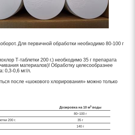
наоборот. Для первичной обработки необходимо
80-100 г
емохлор
Т-таблетки 200 г.)
необходимо 35 г препарата
ечивания материалов)! Обработку целесообразнее
а:
0,3-0,6 мг/л.
аться после «шокового хлорирования» можно только
3
Дозировка на 10 м
воды
80–100 г
етки 200 г.
35 г
140 г