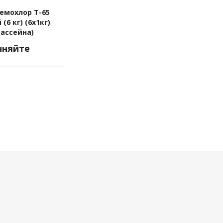
Кемохлор Т-65
6 кг) (6х1кг)
бассейна)
чняйте