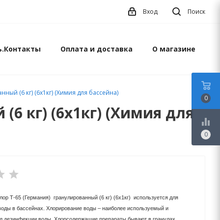
Вход
Поиск
ь.Контакты
Оплата и доставка
О магазине
ный (6 кг) (6х1кг) (Химия для бассейна)
0
6 кг) (6х1кг) (Химия для
equalizer
0
р Т-65 (Германия) гранулированный (6 кг) (6х1кг) используется для
воды в бассейнах. Хлорирование воды – наиболее используемый и
д дезинфекции воды. Хлорсодержащие препараты бывают в гранулах