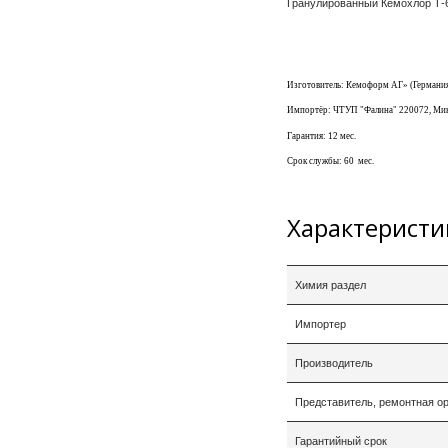
Гранулированный Кемохлор Т-6
Изготовитель: Кемоформ АГ» (Германи
Импортёр: ЧТУП "Фалина" 220072, Минск
Гарантия: 12 мес.
Срок службы: 60
мес.
Характеристи
Химия раздел
Импортер
Производитель
Представитель, ремонтная о
Гарантийный срок