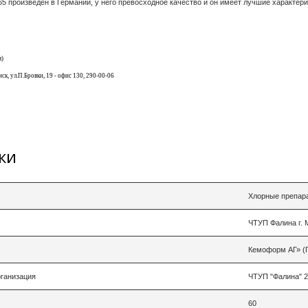
5 произведен в Германии, у него превосходное качество и он имеет лучшие характери
я)
, ул.П.Бровки, 19 - офис 130, 290-00-06
ки
Хлорные препар
ЧТУП Фалина г. М
Кемоформ АГ» (
рганизация
ЧТУП "Фалина" 22
60