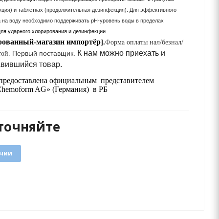
кция) и таблетках (продолжительная дезинфекция). Для эффективного
а на воду необходимо поддерживать
рН-уровень
воды в пределах
ля ударного хлорирования и дезинфекции.
рованный-
магазин
импортёр
].
Форма оплаты нал/безнал/
К нам можно приехать и
Первый поставщик.
той.
авившийся товар.
предоставлена официальным
представителем
Chemoform AG» (Германия)
в РБ
точняйте
ичии