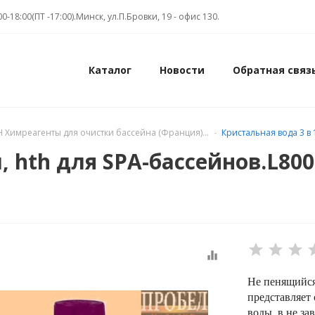
00-18:00(ПТ -17:00).Минск, ул.П.Бровки, 19 - офис 130.
Каталог
Новости
Обратная связ
 Химреагенты для очистки бассейна (Франция)...
Кристальная вода 3 в 
 л, hth для SPA-бассейнов.L8
equalizer
Не пенящийс
представляет
воды, в не з