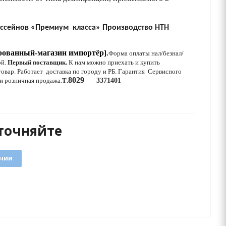
ассейнов «Премиум
класса» Производство HTH
рованный-
магазин
импортёр
].
Форма оплаты нал/безнал/
ой.
Первый поставщик.
К нам можно приехать и купить
овар.
Работает
доставка по городу и РБ.
Гарантия Сервисного
8029
 и розничная продажа.
T
.
3371401
точняйте
ичии