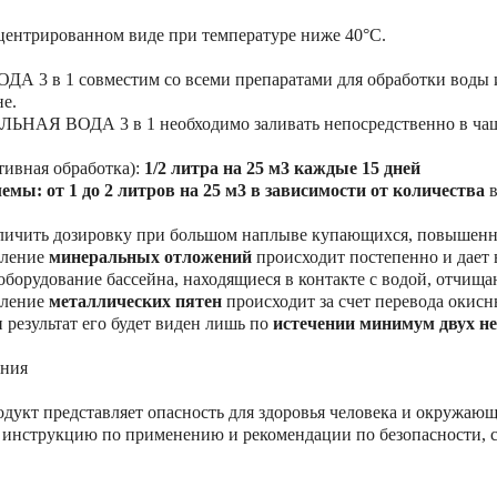
центрированном виде при температуре ниже 40°C.
 3 в 1 совместим со всеми препаратами для обработки воды и
е.
ЛЬНАЯ ВОДА 3 в 1 необходимо заливать непосредственно в ча
ивная обработка):
1/2 литра на 25 м3 каждые 15 дней
мы: от 1 до 2 литров на 25 м3 в зависимости от количества
в
ить дозировку при большом наплыве купающихся, повышенной
ление
минеральных отложений
происходит постепенно и дает
борудование бассейна, находящиеся в контакте с водой, отчищаю
ление
металлических пятен
происходит за счет перевода окисн
 результат его будет виден лишь по
истечении минимум двух не
ония
укт представляет опасность для здоровья человека и окружающ
 инструкцию по применению и рекомендации по безопасности, с