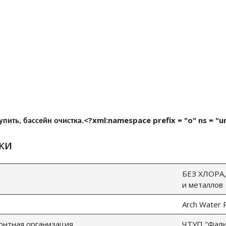
<?xml:namespace prefix = "o" ns = "u
упить, бассейн очистка.
ки
БЕЗ ХЛОРА,
и металлов
Arch Water 
онтная организация
ЧТУП "Фалин