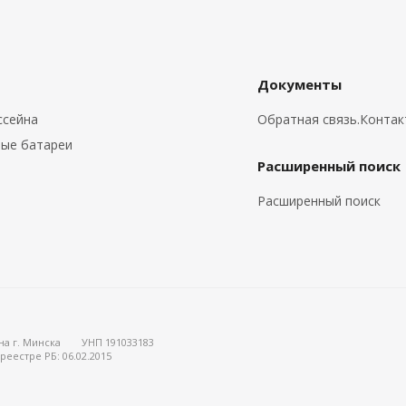
Документы
ссейна
Обратная связь.Конта
ые батареи
Расширенный поиск
Расширенный поиск
на г. Минска
УНП 191033183
реестре РБ: 06.02.2015