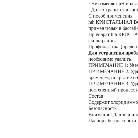
·
Не изменяет pH воды.
·
Долго хранится в кон
С пособ применения
hth КРИСТАЛЬНАЯ ВОДА
применяемых в бассейн
Пр епарат hth КРИСТА
фи льтрации:
Профилактика (превент
Для устранения пробле
необходимо удалить
ПРИМЕЧАНИЕ 1: Увелич
ПР ИМЕЧАНИЕ 2: Уда
временем, покрытие и о
ПР ИМЕЧАНИЕ 3: Уда
постепенный процесс и
Состав
Содержит хлорид амм
Безопасность
Внимание! Данный прод
Паспорт Безопасности,