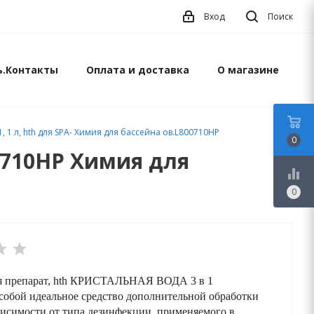
Вход
Поиск
ь.Контакты
Оплата и доставка
О магазине
1, 1 л, hth для SPA- Химия для бассейна ов.L800710HP
0
00710HP Химия для
equalizer
0
я препарат, hth КРИСТАЛЬНАЯ ВОДА 3 в 1
 собой идеальное средство дополнительной обработки
ависимости от типа дезинфекции, применяемого в