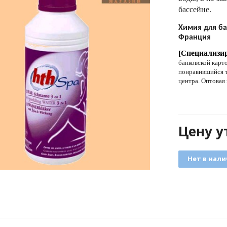
бассейне.
Химия для б
Франция
пециализи
[С
банковской карт
понравившийся т
центра. Оптовая
Цену у
Нет в нал