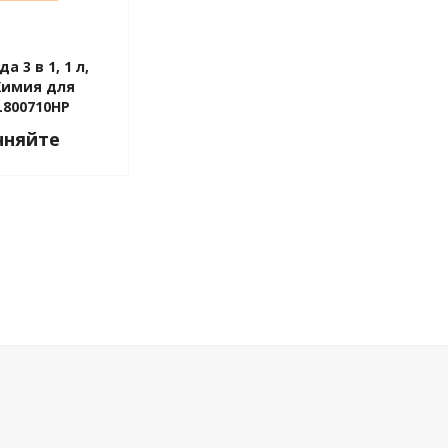
 3 в 1, 1 л,
 Химия для
L800710HP
чняйте