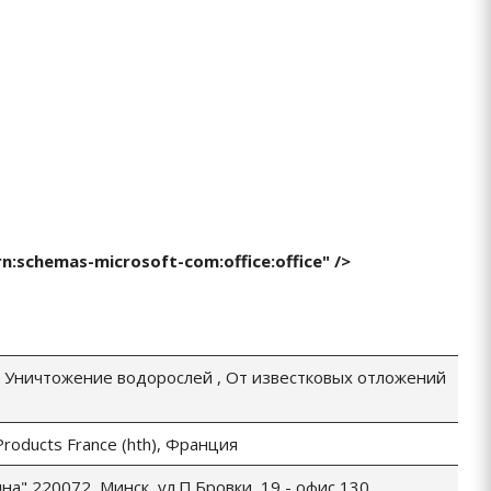
rn:schemas-microsoft-com:office:office" />
 Уничтожение водорослей , От известковых отложений
Products France (hth), Франция
а" 220072, Минск, ул.П.Бровки, 19 - офис 130