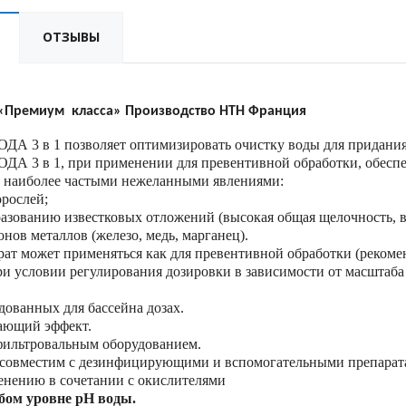
ОТЗЫВЫ
 «Премиум
класса» Производство HTH Франция
 3 в 1 позволяет оптимизировать очистку воды для придания 
 3 в 1, при применении для превентивной обработки, обеспе
 наиболее частыми нежеланными явлениями:
рослей;
азованию известковых отложений (высокая общая щелочность, в
нов металлов (железо, медь, марганец).
рат может применяться как для превентивной обработки (рекомен
и условии регулирования дозировки в зависимости от масштаб
дованных для бассейна дозах.
ающий эффект.
ильтровальным оборудованием.
 совместим с дезинфицирующими и вспомогательными препарата
нению в сочетании с окислителями
бом уровне pH воды.