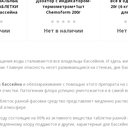
НАЛЬНЫЕ
Дозатор с индикатором-
Всё в о
АБЛЕТКИ
термометром+1шт
20г (6 к
бассейна
Chemoform 200г
дл
5H1
ичии
Нет в наличии
Нет
ения воды сталкиваются все владельцы бассейнов. И здесь жи
и. Главную опасность несет развивающаяся на стенках, дне ба
 бассейна
и обеззараживание с помощью этого препарата на 
очистки. Патогенная флора успешно уничтожается и в самой вод
аблеток разной фасовки средство представляет медленно раст
ой атмосфере.
воду состоящие на 90% из активного вещества таблетки разной
Медленному хлору поддаются и другие, характерные для бассейн