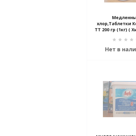
Медленн
хлор,Таблетки 
ТT 200 гр (1кг) (
бассейна 
Нет в нал