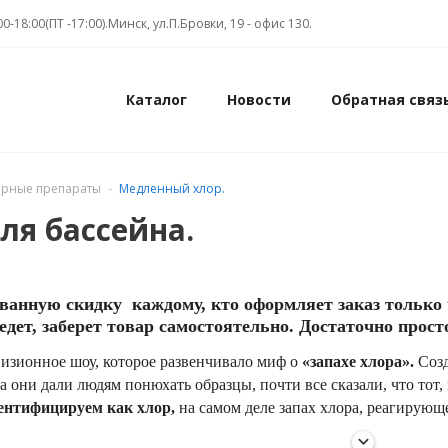
00-18:00(ПТ -17:00).Минск, ул.П.Бровки, 19 - офис 130.
Каталог
Новости
Обратная связ
орные препараты
Медленный хлор.
ля бассейна.
анную скидку каждому, кто оформляет заказ только 
дет, заберет товар самостоятельно. Достаточно просто
изионное шоу, которое развенчивало миф о
«запахе хлора».
Созд
а они дали людям понюхать образцы, почти все сказали, что тот,
ентифицируем как хлор,
на самом деле запах хлора, реагирующ