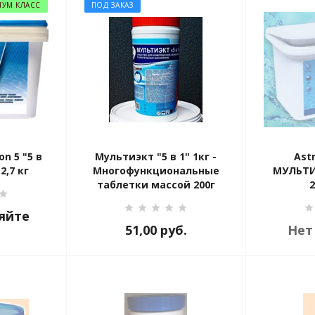
ИУМ КЛАСС
ПОД ЗАКАЗ
on 5 "5 в
Мультиэкт "5 в 1" 1кг -
Ast
 2,7 кг
Многофункциональные
МУЛЬТИ
таблетки массой 200г
2
яйте
51,00
руб.
Нет