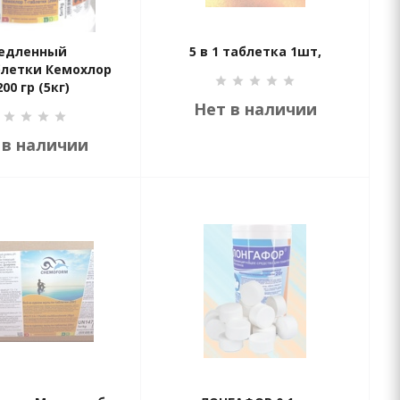
едленный
5 в 1 таблетка 1шт,
блетки Кемохлор
200 гр (5кг)
Нет в наличии
 в наличии