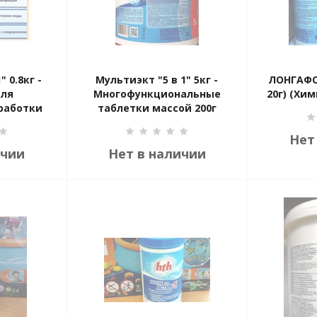
 0.8кг -
Мультиэкт "5 в 1" 5кг -
ЛОНГАФОР
для
Многофункциональные
20г) (Хи
работки
таблетки массой 200г
ж)
Нет
ичии
Нет в наличии