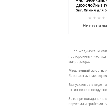
МНОГОФУНКЦИО
ДВУХСЛОЙНЫЕ Т
5кг. Химия для 
hTh K80179
Нет в нал
С необходимостью очищ
посторонними частицам
микрофлора.
Медленный хлор для
безопасными методами 
Выпускаемое в виде т
активности в воздушн
Зато при попадании в 
вирусами и грибками. 