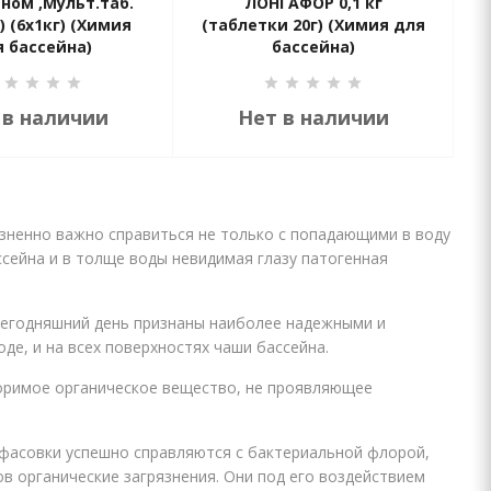
дном ,Мульт.таб.
ЛОНГАФОР 0,1 кг
г) (6х1кг) (Химия
(таблетки 20г) (Химия для
я бассейна)
бассейна)
 в наличии
Нет в наличии
зненно важно справиться не только с попадающими в воду
ссейна и в толще воды невидимая глазу патогенная
сегодняшний день признаны наиболее надежными и
е, и на всех поверхностях чаши бассейна.
воримое органическое вещество, не проявляющее
 фасовки успешно справляются с бактериальной флорой,
ов органические загрязнения. Они под его воздействием