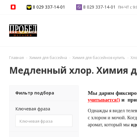
8 029 337-14-01
8 029 337-14-01
ПН-ЧТ с 9:
Главная
Химия для бассейна
Химия для бассейнов купить
Хл
Медленный хлор. Химия д
Фильтр подбора
Мы дарим фиксиров
и прие
учитывается!)
Ключевая фраза
Однажды я видел телев
с хлором и мочой. Когд
аромат, который мы
ид