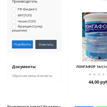
Производитель
РФ (Бюджет)
ФРГ(ТОП)
Чехия (ТОП)
Франция (Супер
решение)
Подобрать
Очистить
Документы
ЛОНГАФОР 1кг(та
Обратная связь.Контакты
44,00
ру
Понравился товар? Поделись