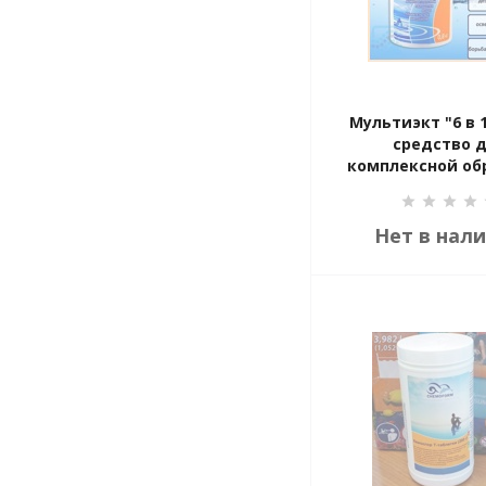
Мультиэкт "6 в 1"
средство 
комплексной об
(картрид
Нет в нал