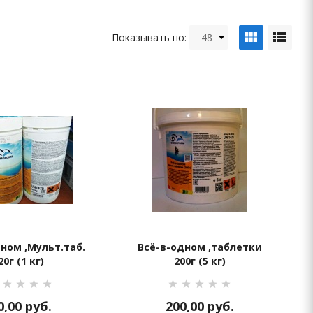
view_module
view_list
Показывать по:
48
дном ,Мульт.таб.
Всё-в-одном ,таблетки
20г (1 кг)
200г (5 кг)
0,00
руб.
200,00
руб.