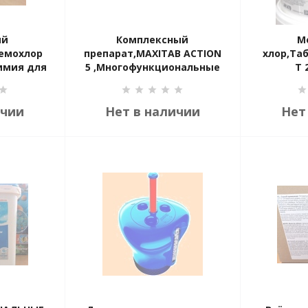
ый
Комплексный
М
Кемохлор
препарат,MAXITAB ACTION
хлор,Та
 Химия для
5 ,Многофункциональные
Т 
)
таблетки
стабилизированного
хлора 5 в 1 - 1,2 кг
ичии
Нет в наличии
Нет