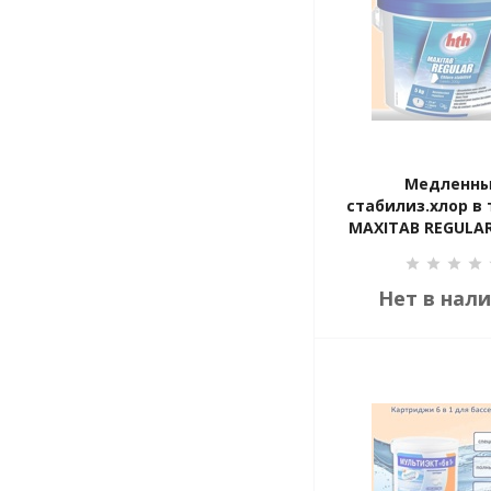
Медленн
стабилиз.хлор в 
MAXITAB REGULAR 
кг
Нет в нал