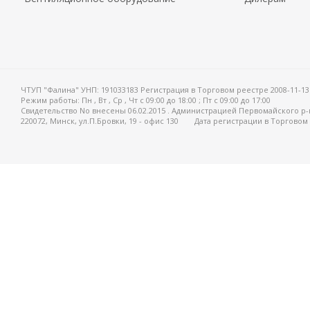
ЧТУП "Фалина" УНП: 191033183 Регистрация в Торговом реестре 2008-11-13
Режим работы:
Пн , Вт , Ср , Чт c 09:00 до 18:00 ; Пт c 09:00 до 17:00
Свидетельство No внесены 06.02.2015 . Администрацией Первомайского р-
220072, Минск, ул.П.Бровки, 19 - офис 130
Дата регистрации в Торговом 
Система интернет-магазинов beseller
ЗАКАЗАТЬ ЗВОНОК
Контактный телефон