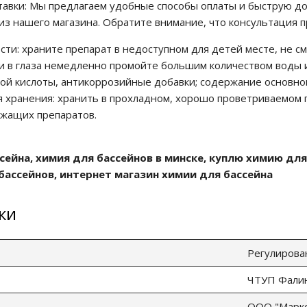
тавки: Мы предлагаем удобные способы оплаты и быструю дос
з нашего магазина. Обратите внимание, что консультация п
и: храните препарат в недоступном для детей месте, не с
и в глаза немедленно промойте большим количеством воды и
ой кислоты, антикоррозийные добавки; содержание основного
я хранения: хранить в прохладном, хорошо проветриваемом 
жащих препаратов.
ссейна, химия для бассейнов в минске, куплю химию для
бассейнов, интернет магазин химии для бассейна
ки
Регулирова
ЧТУП Фалина
ООО "Марко