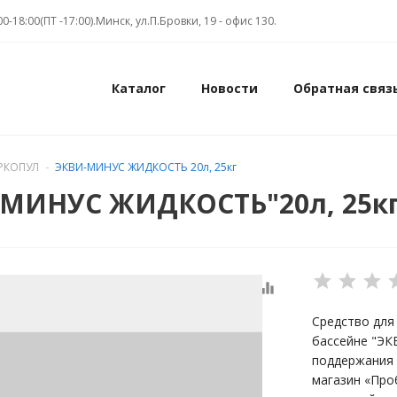
00-18:00(ПТ -17:00).Минск, ул.П.Бровки, 19 - офис 130.
Каталог
Новости
Обратная связ
РКОПУЛ
ЭКВИ-МИНУС ЖИДКОСТЬ 20л, 25кг
-МИНУС ЖИДКОСТЬ"20л, 25к
equalizer
Средство для
бассейне "Э
поддержания 
магазин «Про