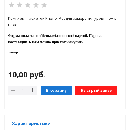
яжения для
Комплект таблеток Phenol-Rot для измерения уровня рН в
воде.
Форма оплаты нал/безнал/банковской картой. Первый
и промышленности
поставщик. К нам можно приехать и купить
товар.
10,00
руб.
В корзину
Быстрый заказ
ЁХФАЗНЫЕ
ащитой от грозовых
Характеристики