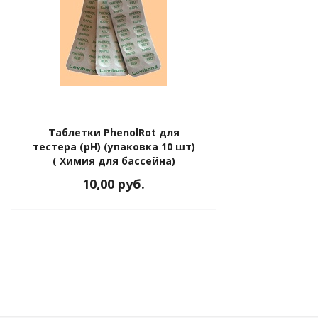
ные установки
ия
сти
Таблетки PhenolRot для
тестера (рН) (упаковка 10 шт)
( Химия для бассейна)
 воздуха
10,00 руб.
П "Фалина"