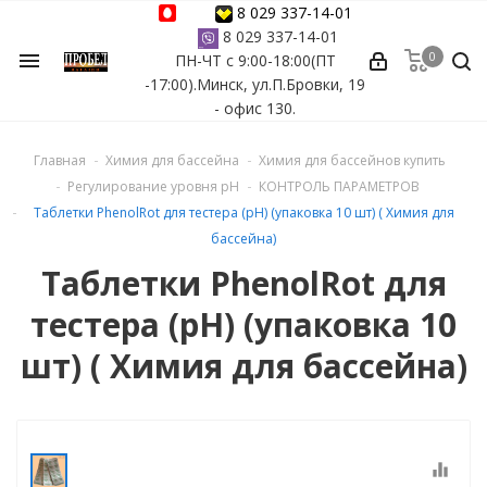
8 029 337-14-01
8 029 337-14-01
0
menu
ПН-ЧТ с 9:00-18:00(ПТ
ессуары
-17:00).Минск, ул.П.Бровки, 19
- офис 130.
ы Azuro
Главная
Химия для бассейна
Химия для бассейнов купить
 бассейна
Регулирование уровня рН
КОНТРОЛЬ ПАРАМЕТРОВ
Таблетки PhenolRot для тестера (рН) (упаковка 10 шт) ( Химия для
ейна
бассейна)
Таблетки PhenolRot для
астных бассейнов
тестера (рН) (упаковка 10
йна
шт) ( Химия для бассейна)
сейнов
equalizer