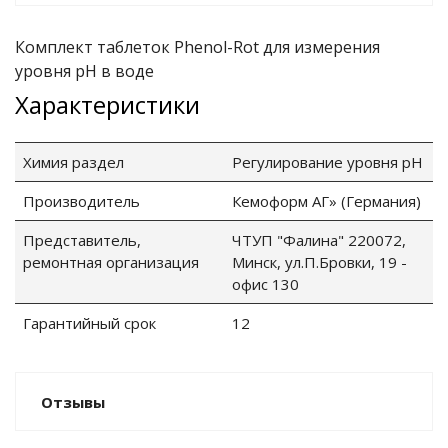
е батареи
Комплект таблеток Phenol-Rot для измерения
уровня рН в воде
ых систем
Характеристики
арея Delta
Химия раздел
Регулирование уровня рН
бесперебойного
Производитель
Кемоформ АГ» (Германия)
Представитель,
ЧТУП "Фалина" 220072,
ля ИБП
ремонтная организация
Минск, ул.П.Бровки, 19 -
офис 130
П для газовых и
отлов отопления
Гарантийный срок
12
ойного питания
отлов
Отзывы
ивного котла