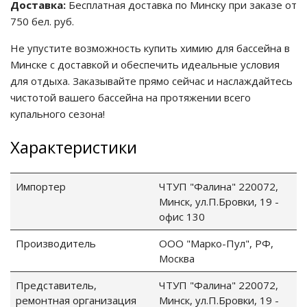
Доставка:
Бесплатная доставка по Минску при заказе от
750 бел. руб.
ия питания PDU
Не упустите возможность купить химию для бассейна в
Минске с доставкой и обеспечить идеальные условия
бойного Питания
розетками
для отдыха. Заказывайте прямо сейчас и наслаждайтесь
ху корпуса)
чистотой вашего бассейна на протяжении всего
купального сезона!
Характеристики
Импортер
ЧТУП "Фалина" 220072,
е оборудование
Минск, ул.П.Бровки, 19 -
офис 130
оздуха Vakio
Производитель
ООО "Марко-Пул", РФ,
Москва
Представитель,
ЧТУП "Фалина" 220072,
ремонтная организация
Минск, ул.П.Бровки, 19 -