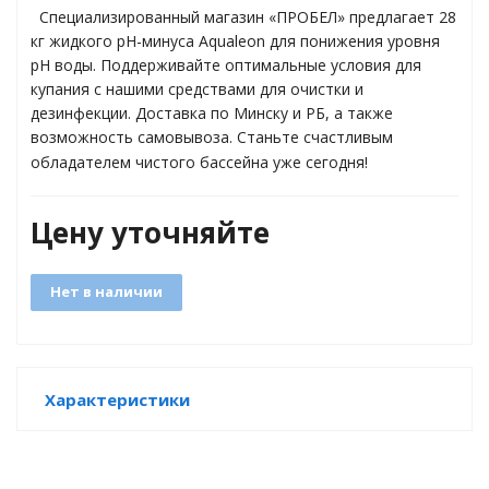
Специализированный магазин «ПРОБЕЛ» предлагает 28
кг жидкого pH-минуса Aqualeon для понижения уровня
pH воды. Поддерживайте оптимальные условия для
яжения для
купания с нашими средствами для очистки и
дезинфекции. Доставка по Минску и РБ, а также
возможность самовывоза. Станьте счастливым
и промышленности
обладателем чистого бассейна уже сегодня!
Цену уточняйте
Нет в наличии
Характеристики
ЁХФАЗНЫЕ
ащитой от грозовых
Сос