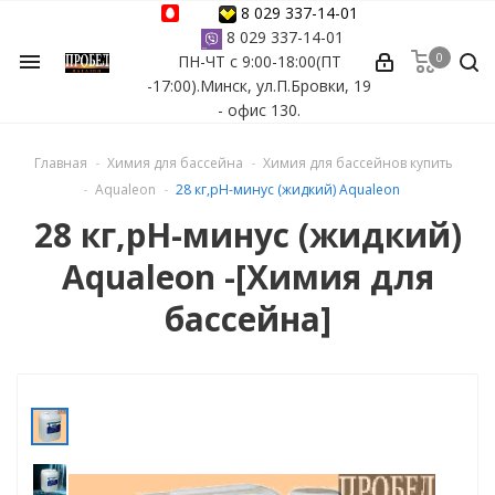
8 029 337-14-01
8 029 337-14-01
0
menu
ПН-ЧТ с 9:00-18:00(ПТ
ессуары
-17:00).Минск, ул.П.Бровки, 19
- офис 130.
ы Azuro
Главная
Химия для бассейна
Химия для бассейнов купить
 бассейна
Aqualeon
28 кг,pН-минус (жидкий) Aqualeon
28 кг,pН-минус (жидкий)
ейна
Aqualeon -[Химия для
астных бассейнов
бассейна]
йна
сейнов