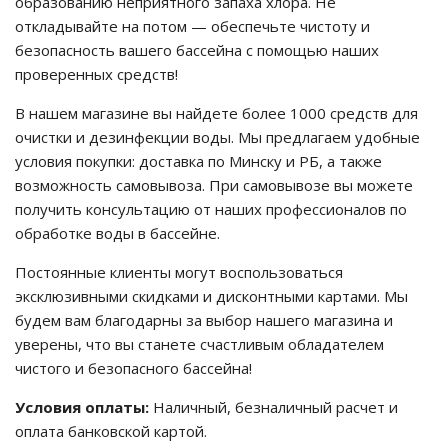
образованию неприятного запаха хлора. Не
откладывайте на потом — обеспечьте чистоту и
го и среднего офиса
безопасность вашего бассейна с помощью наших
проверенных средств!
ий и продвинутых
В нашем магазине вы найдете более 1000 средств для
учшенная защита)
очистки и дезинфекции воды. Мы предлагаем удобные
условия покупки: доставка по Минску и РБ, а также
налов и
возможность самовывоза. При самовывозе вы можете
орудования
получить консультацию от наших профессионалов по
а)
обработке воды в бассейне.
Постоянные клиенты могут воспользоваться
эксклюзивными скидками и дисконтными картами. Мы
будем вам благодарны за выбор нашего магазина и
уверены, что вы станете счастливым обладателем
чистого и безопасного бассейна!
Условия оплаты:
Наличный, безналичный расчет и
оплата банковской картой.