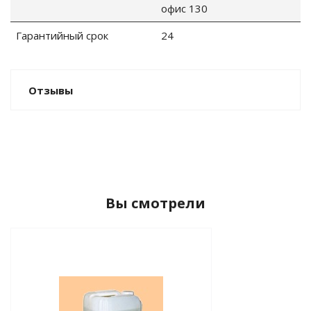
офис 130
Гарантийный срок
24
ные установки
Отзывы
ия
сти
 воздуха
Вы смотрели
П "Фалина"