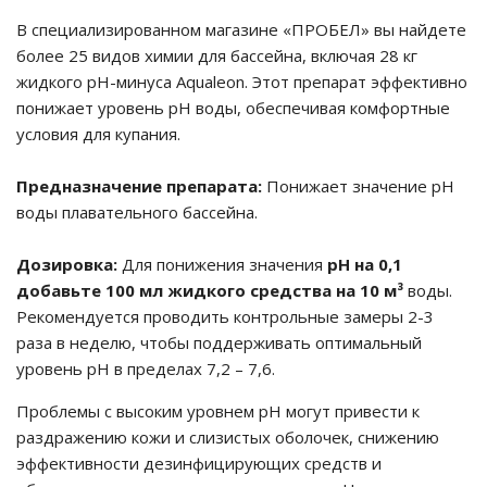
В специализированном магазине «ПРОБЕЛ» вы найдете
е батареи
более 25 видов химии для бассейна, включая 28 кг
жидкого pH-минуса Aqualeon. Этот препарат эффективно
ых систем
понижает уровень pH воды, обеспечивая комфортные
условия для купания.
арея Delta
Предназначение препарата:
Понижает значение pH
бесперебойного
воды плавательного бассейна.
Дозировка:
Для понижения значения
pH на 0,1
ля ИБП
добавьте 100 мл жидкого средства на 10 м³
воды.
Рекомендуется проводить контрольные замеры 2-3
П для газовых и
отлов отопления
раза в неделю, чтобы поддерживать оптимальный
уровень pH в пределах 7,2 – 7,6.
ойного питания
отлов
Проблемы с высоким уровнем pH могут привести к
раздражению кожи и слизистых оболочек, снижению
ивного котла
эффективности дезинфицирующих средств и