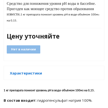
Средство для понижения уровня рН воды в бассейне.
Пригоден как моющее средство против образования
извести.
яжения для
1 кг препарата понизит уровень рН в воде объёмом 100м
3
на 0,15.
и промышленности
Цену уточняйте
Нет в наличии
Характеристики
ЁХФАЗНЫЕ
1 кг препарата понизит уровень рН в воде объёмом 100м
на 0,15.
3
В состав входит:
гидрогенсульфат натрия 100%.
ащитой от грозовых