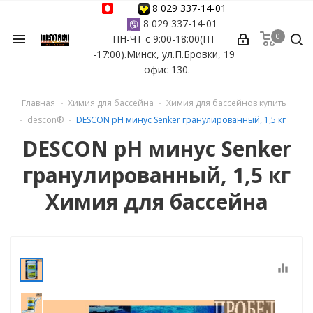
8 029 337-14-01
8 029 337-14-01
0
menu
ПН-ЧТ с 9:00-18:00(ПТ
ессуары
-17:00).Минск, ул.П.Бровки, 19
- офис 130.
ы Azuro
Главная
Химия для бассейна
Химия для бассейнов купить
 бассейна
descon®
DESCON рН минус Senker гранулированный, 1,5 кг
DESCON рН минус Senker
ейна
гранулированный, 1,5 кг
астных бассейнов
Химия для бассейна
йна
equalizer
сейнов