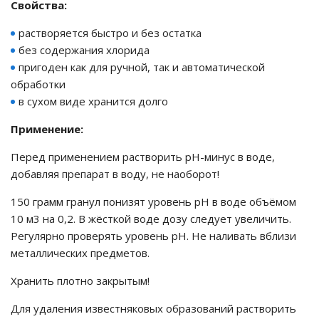
Свойства:
е батареи
растворяется быстро и без остатка
без содержания хлорида
ых систем
пригоден как для ручной, так и автоматической
обработки
арея Delta
в сухом виде хранится долго
бесперебойного
Применение:
Перед применением растворить рН-минус в воде,
добавляя препарат в воду, не наоборот!
ля ИБП
150 грамм гранул понизят уровень рН в воде объёмом
П для газовых и
10 м3 на 0,2. В жёсткой воде дозу следует увеличить.
отлов отопления
Регулярно проверять уровень рН. Не наливать вблизи
металлических предметов.
ойного питания
отлов
Хранить плотно закрытым!
ивного котла
Для удаления известняковых образований растворить