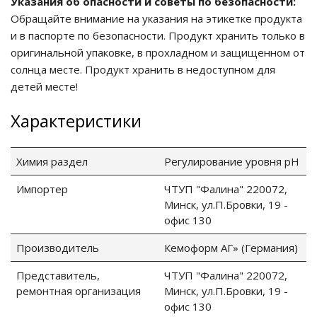
Указания об опасности и советы по безопасности:
Обращайте внимание на указания на этикетке продукта
и в паспорте по безопасности. Продукт хранить только в
ия питания PDU
оригинальной упаковке, в прохладном и защищенном от
солнца месте. Продукт хранить в недоступном для
бойного Питания
розетками
детей месте!
ху корпуса)
Характеристики
Химия раздел
Регулирование уровня рН
Импортер
ЧТУП "Фалина" 220072,
е оборудование
Минск, ул.П.Бровки, 19 -
офис 130
оздуха Vakio
Производитель
Кемоформ АГ» (Германия)
Представитель,
ЧТУП "Фалина" 220072,
ремонтная организация
Минск, ул.П.Бровки, 19 -
офис 130