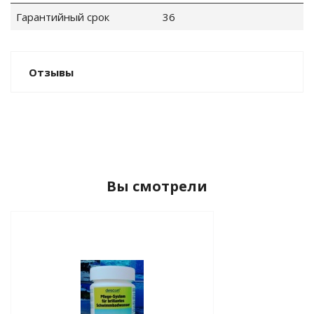
Гарантийный срок
36
ные установки
Отзывы
ия
сти
 воздуха
Вы смотрели
П "Фалина"