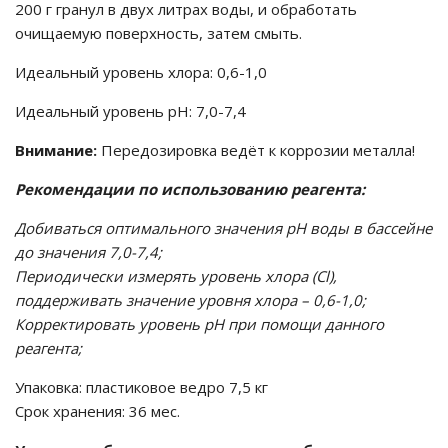
200 г гранул в двух литрах воды, и обработать
очищаемую поверхность, затем смыть.
го и среднего офиса
Идеальный уровень хлора: 0,6-1,0
ий и продвинутых
Идеальный уровень рН: 7,0-7,4
учшенная защита)
Внимание:
Передозировка ведёт к коррозии металла!
налов и
Рекомендации по использованию реагента:
орудования
а)
Добиваться оптимального значения рН воды в бассейне
до значения 7,0-7,4;
Периодически измерять уровень хлора (Cl),
поддерживать значение уровня хлора – 0,6-1,0;
Корректировать уровень pH при помощи данного
реагента;
Упаковка: пластиковое ведро 7,5 кг
Срок хранения: 36 мес.