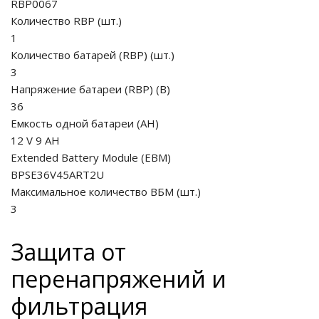
RBP0067
Количество RBP
(
шт.
)
1
Количество батарей (RBP)
(
шт.
)
3
Напряжение батареи (RBP)
(
В
)
36
Емкость одной батареи
(
AH
)
12 V 9 AH
Extended Battery Module (EBM)
BPSE36V45ART2U
Максимальное количество ВБМ
(
шт.
)
3
Защита от
перенапряжений и
фильтрация