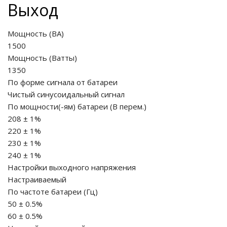
Выход
ия питания PDU
Мощность (ВА)
1500
бойного Питания
Мощность (Ватты)
розетками
ху корпуса)
1350
По форме сигнала от батареи
Чистый синусоидальный сигнал
По мощности(-ям) батареи
(
В перем.
)
208 ± 1%
220 ± 1%
е оборудование
230 ± 1%
240 ± 1%
оздуха Vakio
Настройки выходного напряжения
Настраиваемый
По частоте батареи
(
Гц
)
50 ± 0.5%
60 ± 0.5%