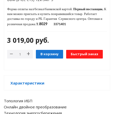
Форма оплаты нал/безнал/банковской картой.
Первый поставщик.
К
нам можно приехать и купить понравившийся товар.
Работает
яжения для
доставка по городу и РБ.
Гарантия Сервисного центра. Оптовая и
розничная продажа.
T
.
8029
3371401
и промышленности
3 019,00
руб.
В корзину
Быстрый заказ
Характеристики
ЁХФАЗНЫЕ
Топология ИБП
ащитой от грозовых
Онлайн двойное преобразование
Технология энергосбережения