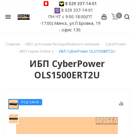
8 029 337-14-01
8 029 337-14-01
0
menu
ПН-ЧТ с 9:00-18:00(ПТ
ессуары
-17:00).Минск, ул.П.Бровки, 19
- офис 130.
ы Azuro
Главная
ИБП ,источник бесперебойного питания.
CyberPower
 бассейна
ИБП серии Online S
ИБП CyberPower OLS1500ERT2U
ИБП CyberPower
ейна
OLS1500ERT2U
астных бассейнов
йна
ПОД ЗАКАЗ
equalizer
сейнов