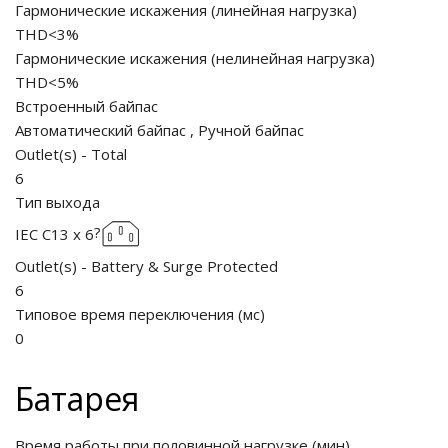
Гармонические искажения (линейная нагрузка)
THD<3%
Гармонические искажения (нелинейная нагрузка)
THD<5%
Встроенный байпас
Автоматический байпас
,
Ручной байпас
Outlet(s) - Total
6
Тип выхода
?
IEC C13
x
6
Outlet(s) - Battery & Surge Protected
6
Типовое время переключения
(
мс
)
0
Батарея
Время работы при половинной нагрузке
(
мин
)