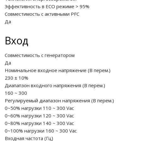
Эффективность в ECO режиме > 95%
е батареи
Совместимость с активными PFC
Да
ых систем
Вход
арея Delta
Совместимость с генератором
бесперебойного
Да
Номинальное входное напряжение
(
В перем.
)
ля ИБП
230 ± 10%
Диапапзон входного напряжения
(
В перем.
)
П для газовых и
160 ~ 300
отлов отопления
Регулируемый диапазон напряжения
(
В перем.
)
0~50% нагрузки
110
~
300
Vac
ойного питания
0~60% нагрузки
120
~
300
Vac
отлов
0~80% нагрузки
140
~
300
Vac
0~100% нагрузки
160
~
300
Vac
ивного котла
Входная частота
(
Гц
)