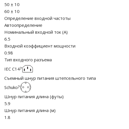
50 ± 10
60 ± 10
го и среднего офиса
Определение входной частоты
Автоопределение
ий и продвинутых
Номинальный входной ток
(
A
)
учшенная защита)
6.5
Входной коэффициент мощности
налов и
0.98
орудования
Тип входного разъема
а)
?
IEC C14
Съемный шнур питания штепсельного типа
?
Schuko
Шнур питания длина (футы)
5.9
Шнур питания длина (м)
1.8