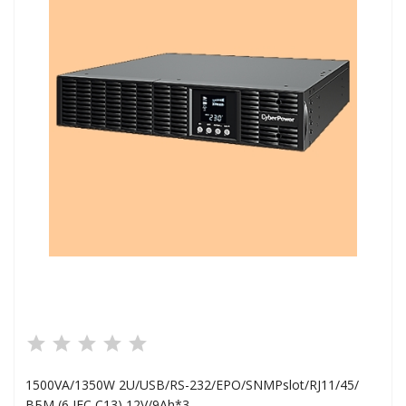
сейна
ейн
трасы и прочие
ия
ейна
в купить
 напряжения
1500VA/1350W 2U/USB/RS-232/EPO/SNMPslot/RJ11/45/
ВБМ (6 IEC С13) 12V/9Ah*3