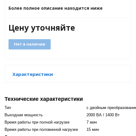
Более полное описание находится ниже
е батареи
ых систем
Цену уточняйте
арея Delta
Нет в наличии
бесперебойного
Характеристики
ля ИБП
П для газовых и
отлов отопления
Технические характеристики
Тип
с двойным преобразовани
ойного питания
отлов
Выходная мощность
2000 ВА / 1400 Вт
Время работы при полной нагрузке
7 мин
ивного котла
Время работы при половинной нагрузке
15 мин