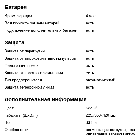
Батарея
ия питания PDU
Время зарядки
4 час
Возможность замены батарей
есть
бойного Питания
Подключение дополнительных батарей
есть
розетками
ху корпуса)
Защита
Защита от перегрузки
есть
Защита от высоковольтных импульсов
есть
Фильтрация помех
есть
Защита от короткого замыкания
есть
Тип предохранителя
автоматический
е оборудование
Защита телефонной линии
есть
оздуха Vakio
Дополнительная информация
Цвет
белый
Габариты (ШxВxГ)
225x360x420 мм
Вес
33.8 кг
Особенности
сегментация нагрузки; те
управления зарядом аккум