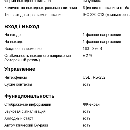
Форма выходного сигнала
синусоида
Количество выходных разъемов питания
6 (из них с питанием от бат
го и среднего офиса
Тип выходных разъемов питания
IEC 320 C13 (компьютерны
Вход / Выход
ий и продвинутых
На входе
1-фазное напряжение
учшенная защита)
На выходе
1-фазное напряжение
Входное напряжение
160 - 276 В
налов и
орудования
Стабильность выходного напряжения
± 2 %
(батарейный режим)
а)
Управление
Интерфейсы
USB, RS-232
Сухие контакты
есть
Функциональность
Отображение информации
ЖК-экран
Звуковая сигнализация
есть
Холодный старт
есть
Автоматический By-pass
есть