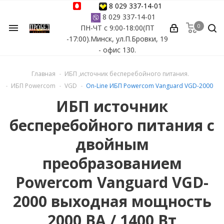
8 029 337-14-01
8 029 337-14-01
0
menu
ПН-ЧТ с 9:00-18:00(ПТ
ессуары
-17:00).Минск, ул.П.Бровки, 19
- офис 130.
ы Azuro
Главная
ИБП ,источник бесперебойного питания.
 бассейна
ИБП Powercom
VGD
On-Line ИБП Powercom Vanguard VGD-2000
ИБП источник
ейна
бесперебойного питания с
астных бассейнов
двойным
преобразованием
йна
Powercom Vanguard VGD-
2000 выходная мощность
сейнов
2000 ВА / 1400 Вт