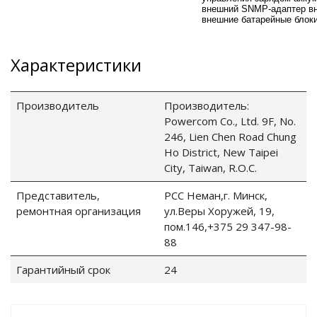
внешний SNMP-адаптер в
внешние батарейные блок
Характеристики
ные установки
ия
Производитель
Производитель:
Powercom Co., Ltd. 9F, No.
сти
246, Lien Chen Road Chung
Ho District, New Taipei
 воздуха
City, Taiwan, R.O.C.
Представитель,
РСС Неман,г. Минск,
ремонтная организация
ул.Веры Хоружей, 19,
пом.146,+375 29 347-98-
П "Фалина"
88
Гарантийный срок
24