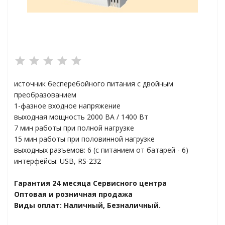
яжения для
и промышленности
источник бесперебойного питания с двойным
преобразованием
1-фазное входное напряжение
выходная мощность 2000 ВА / 1400 Вт
7 мин работы при полной нагрузке
15 мин работы при половинной нагрузке
выходных разъемов: 6 (с питанием от батарей - 6)
интерфейсы: USB, RS-232
Гарантия 24 месяца Сервисного центра
ЁХФАЗНЫЕ
Оптовая и розничная продажа
Виды оплат: Наличный, Безналичный.
ащитой от грозовых