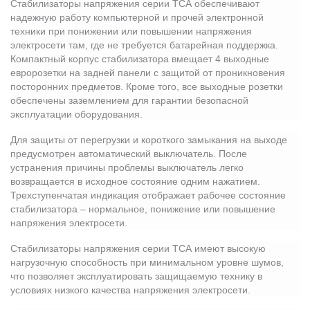
Стабилизаторы напряжения серии ТСА обеспечивают
надежную работу компьютерной и прочей электронной
техники при понижении или повышении напряжения
ия питания PDU
электросети там, где не требуется батарейная поддержка.
Компактный корпус стабилизатора вмещает 4 выходные
бойного Питания
евророзетки на задней панели с защитой от проникновения
розетками
посторонних предметов. Кроме того, все выходные розетки
ху корпуса)
обеспечены заземлением для гарантии безопасной
эксплуатации оборудования.
Для защиты от перегрузки и короткого замыкания на выходе
предусмотрен автоматический выключатель. После
устранения причины проблемы выключатель легко
возвращается в исходное состояние одним нажатием.
е оборудование
Трехступенчатая индикация отображает рабочее состояние
стабилизатора – нормальное, понижение или повышение
напряжения электросети.
оздуха Vakio
Стабилизаторы напряжения серии ТСА имеют высокую
нагрузочную способность при минимальном уровне шумов,
что позволяет эксплуатировать защищаемую технику в
условиях низкого качества напряжения электросети.