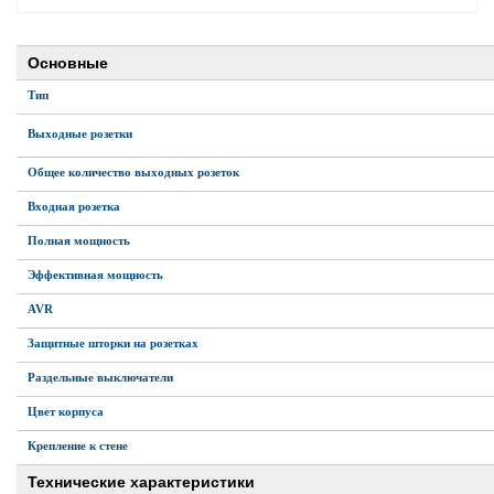
е батареи
Основные
ых систем
Тип
Выходные розетки
арея Delta
Общее количество выходных розеток
бесперебойного
Входная розетка
Полная мощность
ля ИБП
Эффективная мощность
AVR
П для газовых и
отлов отопления
Защитные шторки на розетках
Раздельные выключатели
ойного питания
Цвет корпуса
отлов
Крепление к стене
ивного котла
Технические характеристики