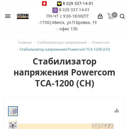
8 029 337-14-01
8 029 337-14-01
0
menu
ПН-ЧТ с 9:00-18:00(ПТ
ессуары
-17:00).Минск, ул.П.Бровки, 19
- офис 130.
ы Azuro
Главная
Стабилизаторы напряжения
Powercom
 бассейна
Стабилизатор напряжения Powercom TCA-1200 (СН)
Стабилизатор
ейна
напряжения Powercom
астных бассейнов
TCA-1200 (СН)
йна
equalizer
сейнов