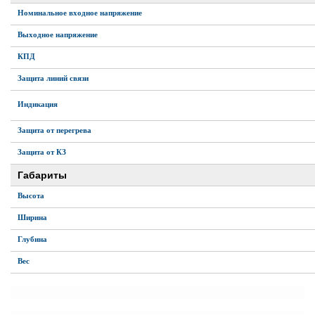
Номинальное входное напряжение
го и среднего офиса
Выходное напряжение
КПД
ий и продвинутых
Защита линий связи
учшенная защита)
Индикация
налов и
Защита от перегрева
орудования
а)
Защита от КЗ
Габариты
Высота
Ширина
Глубина
Вес