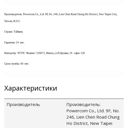
Производитель: Powercom Co., Ltd. 9F, No. 246, Lien Chen Road Chung Ho District, New Taipei City,
Taiwan, R.O.C.
ные установки
Страна: Тайвань
ия
Гарантия: 24
мес.
сти
Импортёр: ЧТУП "Фалина" 220072, Минск, ул.П.Бровки, 19 - офис 130
Срок службы: 60
мес.
 воздуха
Характеристики
П "Фалина"
Производитель
Производитель:
Powercom Co., Ltd. 9F, No.
246, Lien Chen Road Chung
Ho District, New Taipei