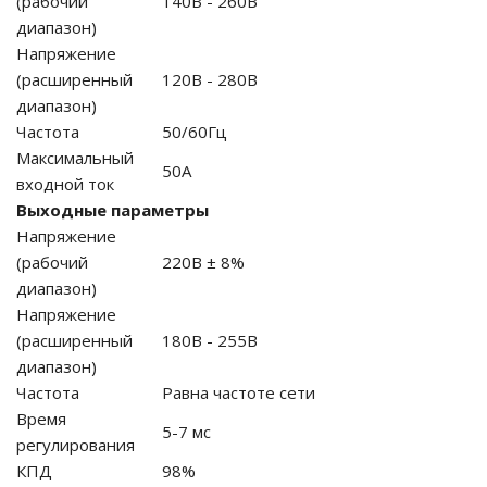
(рабочий
140В - 260В
диапазон)
го и среднего офиса
Напряжение
(расширенный
120В - 280В
диапазон)
ий и продвинутых
Частота
50/60Гц
учшенная защита)
Максимальный
50А
входной ток
налов и
орудования
Выходные параметры
а)
Напряжение
(рабочий
220В ± 8%
диапазон)
Напряжение
(расширенный
180В - 255В
диапазон)
Частота
Равна частоте сети
Время
5-7 мс
регулирования
КПД
98%