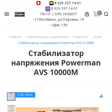
8 029 337-14-01
8 029 337-14-01
0
menu
ПН-ЧТ с 9:00-18:00(ПТ
ессуары
-17:00).Минск, ул.П.Бровки, 19
- офис 130.
ы Azuro
Главная
Стабилизаторы напряжения
Powerman
AVS M
 бассейна
Стабилизатор напряжения Powerman AVS 10 000M
Стабилизатор
ейна
напряжения Powerman
астных бассейнов
AVS 10000M
йна
ПОД ЗАКАЗ
equalizer
сейнов