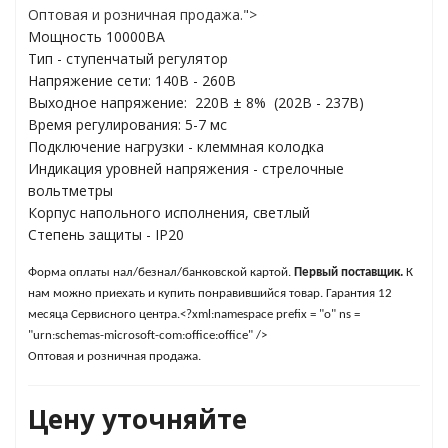
Оптовая и розничная продажа.">
Мощность 10000ВА
Тип - ступенчатый регулятор
яжения для
Напряжение сети: 140В - 260В
Выходное напряжение: 220В ± 8% (202В - 237В)
Время регулирования: 5-7 мс
и промышленности
Подключение нагрузки - клеммная колодка
Индикация уровней напряжения - стрелочные
вольтметры
Корпус напольного исполнения, светлый
Cтепень защиты - IP20
Форма оплаты нал/безнал/банковской картой.
Первый поставщик.
К
нам можно приехать и купить понравившийся товар.
Гарантия 12
месяца Сервисного центра
.<?xml:namespace prefix = "o" ns =
"urn:schemas-microsoft-com:office:office" />
Оптовая и розничная продажа
.
ЁХФАЗНЫЕ
Цену уточняйте
ащитой от грозовых