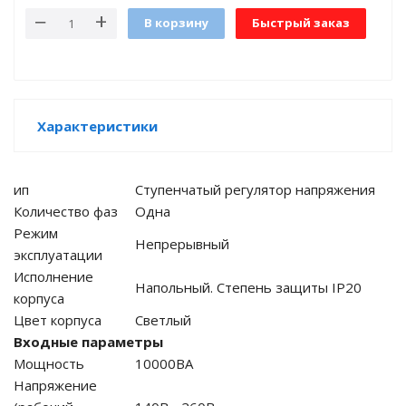
В корзину
Быстрый заказ
е батареи
ых систем
арея Delta
Характеристики
бесперебойного
ип
Ступенчатый регулятор напряжения
Количество фаз
Одна
ля ИБП
Режим
Непрерывный
эксплуатации
П для газовых и
Исполнение
отлов отопления
Напольный. Степень защиты IP20
корпуса
Цвет корпуса
Светлый
ойного питания
отлов
Входные параметры
Мощность
10000ВА
ивного котла
Напряжение