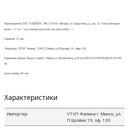
Производитель ТПГ «ТАЙПИТ». РФ, 127018 г. Москва, ул. Складочная, д.1, стр. 15.<?xml:namespace
prefix = "o" ns = "urn:schemas-microsoft-com:office:office" />
Гарантия:
12
мес.
Импортёр: ЧТУП "Фалина" 220072, Минск, ул.П.Бровки, 19 - офис 130
Сервисные центры: Ведуус-сервис г. Минск, ул. Богдановича, д.78 тел. 8(033) 310-00-00,8(029) 310-00-
00
Срок службы: 60
мес.
Характеристики
Импортер
ЧТУП Фалина г. Минск, ул.
П.Бровки 19, оф. 130