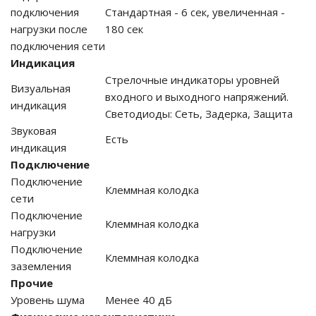
подключения
Стандартная - 6 сек, увеличенная -
нагрузки после
180 сек
подключения сети
ные установки
Индикация
Стрелочные индикаторы уровней
Визуальная
ия
входного и выходного напряжений.
индикация
Светодиоды: Сеть, Задерка, Защита
сти
Звуковая
Есть
индикация
 воздуха
Подключение
Подключение
Клеммная колодка
сети
Подключение
Клеммная колодка
П "Фалина"
нагрузки
Подключение
Клеммная колодка
заземления
Прочие
Уровень шума
Менее 40 дБ