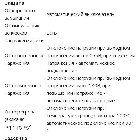
Защита
От короткого
Автоматический выключатель
ия питания PDU
замыкания
От импульсных
бойного Питания
всплесков
Есть
розетками
напряжения сети
ху корпуса)
Отключение нагрузки при выходном
От повышенного
напряжении выше 255В; при снижении
наряжения
напряжения - автоматическое
подключение
Отключение нагрузки при выходном
От пониженного
напряжении ниже 180В; при
е оборудование
наряжения
повышении напряжение -
автоматическое подключение
оздуха Vakio
Отключение нагрузки при
От перегрева
температуре трансформатора 120?С,
(включая
автоматическое подключение при 90?
перегрузку)
С
Задержка