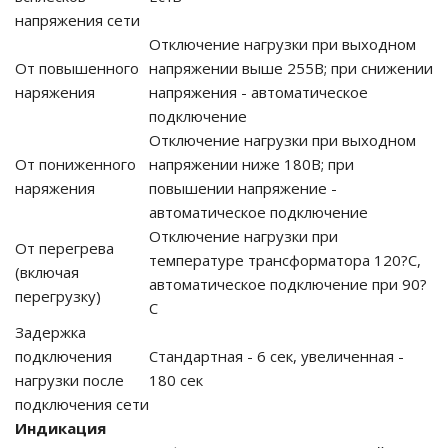
напряжения сети
Отключение нагрузки при выходном
ия питания PDU
От повышенного
напряжении выше 255В; при снижении
наряжения
напряжения - автоматическое
бойного Питания
подключение
розетками
ху корпуса)
Отключение нагрузки при выходном
От пониженного
напряжении ниже 180В; при
наряжения
повышении напряжение -
автоматическое подключение
Отключение нагрузки при
От перегрева
температуре трансформатора 120?С,
(включая
е оборудование
автоматическое подключение при 90?
перегрузку)
С
оздуха Vakio
Задержка
подключения
Стандартная - 6 сек, увеличенная -
нагрузки после
180 сек
подключения сети
Индикация