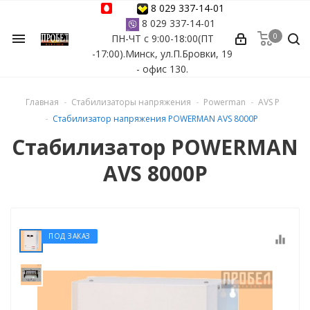
8 029 337-14-01
8 029 337-14-01
0
menu
ПН-ЧТ с 9:00-18:00(ПТ
ессуары
-17:00).Минск, ул.П.Бровки, 19
- офис 130.
ы Azuro
Главная
Стабилизаторы напряжения
Powerman
AVS P
 бассейна
Стабилизатор напряжения POWERMAN AVS 8000P
Стабилизатор POWERMAN
ейна
AVS 8000P
астных бассейнов
йна
ПОД ЗАКАЗ
equalizer
сейнов