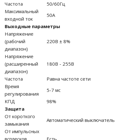
Частота
50/60Гц
Максимальный
го и среднего офиса
50А
входной ток
Выходные параметры
Напряжение
ий и продвинутых
учшенная защита)
(рабочий
220В ± 8%
диапазон)
налов и
Напряжение
орудования
(расширенный
180В - 255В
а)
диапазон)
Частота
Равна частоте сети
Время
5-7 мс
регулирования
КПД
98%
Защита
От короткого
Автоматический выключатель
замыкания
От импульсных
всплесков
Есть