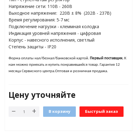
Напряжение сети: 110В - 260В
Выходное напряжение: 220В ± 8% (202В - 237В)
яжения для
Время регулирования: 5-7 мс
Подключение нагрузки - клеммная колодка
Индикация уровней напряжения - цифровая
и промышленности
Корпус - навесного исполнения, светлый
Cтепень защиты - IP20
Форма оплаты нал/безнал/банковской картой.
Первый поставщик.
К
нам можно приехать и купить понравившийся товар.
Гарантия 12
месяца Сервисного центра.
Оптовая и розничная продажа.
Цену уточняйте
В корзину
Быстрый заказ
ЁХФАЗНЫЕ
ащитой от грозовых