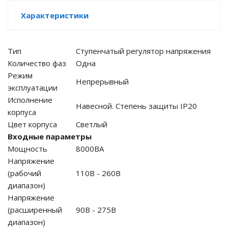
Характеристики
е батареи
ых систем
Тип
Ступенчатый регулятор напряжения
Количество фаз
Одна
арея Delta
Режим
Непрерывный
эксплуатации
бесперебойного
Исполнение
Навесной. Степень защиты IP20
корпуса
Цвет корпуса
Светлый
ля ИБП
Входные параметры
Мощность
8000ВА
П для газовых и
отлов отопления
Напряжение
(рабочий
110В - 260В
ойного питания
диапазон)
отлов
Напряжение
(расширенный
90В - 275В
ивного котла
диапазон)