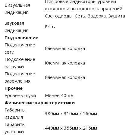
Цифровые индикаторы уровней
Визуальная
входного и выходного напряжений.
индикация
Светодиоды: Сеть, Задерка, Защита
Звуковая
Есть
ные установки
индикация
Подключение
ия
Подключение
Клеммная колодка
сети
сти
Подключение
Клеммная колодка
нагрузки
 воздуха
Подключение
Клеммная колодка
заземления
Прочие
Уровень шума
Менее 40 дБ
П "Фалина"
Физические характеристики
Габариты
380мм х 310мм х 160мм
изделия
Габариты
440мм х 355мм х 215мм
упаковки