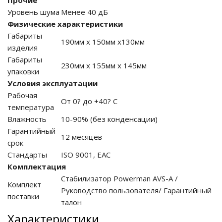
Прочие
Уровень шума
Менее 40 дБ
Физические характеристики
Габариты
190мм х 150мм х130мм
ные установки
изделия
Габариты
230мм х 155мм х 145мм
ия
упаковки
Условия эксплуатации
сти
Рабочая
От 0? до +40? С
температура
 воздуха
Влажность
10-90% (без конденсации)
Гарантийный
12 месяцев
срок
Стандарты
ISO 9001, ЕАС
П "Фалина"
Комплектация
Стабилизатор Powerman AVS-A /
Комплект
Руководство пользователя/ Гарантийный
поставки
талон
Характеристики