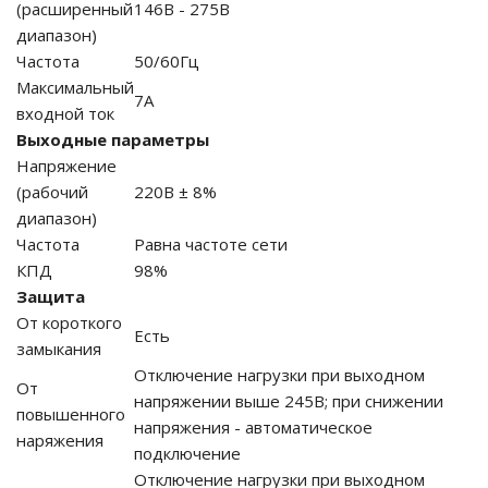
(расширенный
146В - 275В
диапазон)
го и среднего офиса
Частота
50/60Гц
Максимальный
7А
входной ток
ий и продвинутых
учшенная защита)
Выходные параметры
Напряжение
налов и
(рабочий
220В ± 8%
орудования
диапазон)
а)
Частота
Равна частоте сети
КПД
98%
Защита
От короткого
Есть
замыкания
Отключение нагрузки при выходном
От
напряжении выше 245В; при снижении
повышенного
напряжения - автоматическое
наряжения
подключение
Отключение нагрузки при выходном