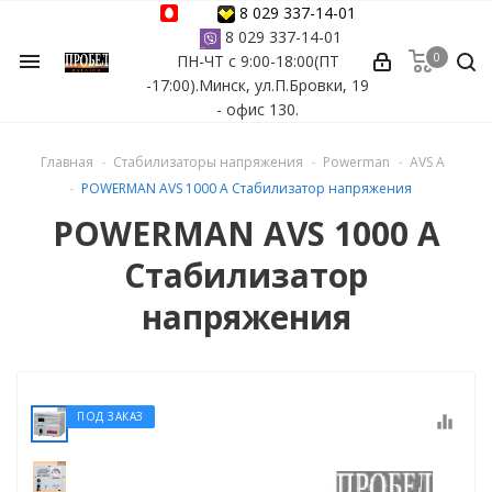
8 029 337-14-01
8 029 337-14-01
0
menu
ПН-ЧТ с 9:00-18:00(ПТ
ессуары
-17:00).Минск, ул.П.Бровки, 19
- офис 130.
ы Azuro
Главная
Стабилизаторы напряжения
Powerman
AVS A
 бассейна
POWERMAN AVS 1000 A Стабилизатор напряжения
POWERMAN AVS 1000 A
ейна
Стабилизатор
астных бассейнов
напряжения
йна
ПОД ЗАКАЗ
equalizer
сейнов