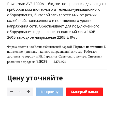
Powerman AVS 1000A – бюджетное решения для защиты
приборов компьютерного и телекоммуникационного
оборудования, бытовой электротехники от резких
яжения для
колебаний, пониженного и повышенного уровня
напряжения сети. Обеспечивает для подключенного
оборудования в диапазоне напряжений сети 160В -
и промышленности
260В выходное напряжение 220В ± 8% .
Форма оплаты нал/безнал/банковской картой.
Первый поставщик.
К
нам можно приехать и купить понравившийся товар.
Работает
доставка по городу и РБ.
Гарантия Сервисного центра. Оптовая и
розничная продажа.
T
.
8029
3371401
Цену уточняйте
В корзину
Быстрый заказ
ЁХФАЗНЫЕ
ащитой от грозовых