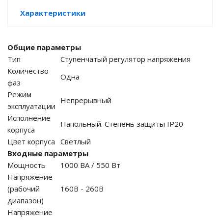
Характеристики
е батареи
ых систем
Общие параметры
Тип
Ступенчатый регулятор напряжения
арея Delta
Количество
Одна
фаз
бесперебойного
Режим
Непрерывный
эксплуатации
Исполнение
ля ИБП
Напольный. Степень защиты IP20
корпуса
Цвет корпуса
Светлый
П для газовых и
отлов отопления
Входные параметры
Мощность
1000 ВА / 550 Вт
ойного питания
Напряжение
отлов
(рабочий
160В - 260В
диапазон)
ивного котла
Напряжение