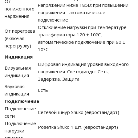
От
напряжении ниже 185В; при повышении
пониженного
напряжения - автоматическое
ия питания PDU
наряжения
подключение
Отключение нагрузки при температуре
бойного Питания
От перегрева
трансформатора 120 ± 10?С,
розетками
(включая
ху корпуса)
автоматическое подключение при 90 ±
перегрузку)
10?С
Индикация
Цифровая индикация уровня выходного
Визуальная
напряжения. Светодиоды: Сеть,
индикация
Задержка, Защита
е оборудование
Звуковая
Есть
индикация
оздуха Vakio
Подключение
Подключение
Сетевой шнур Shuko (евростандарт)
сети
Подключение
Розетка Shuko 1 шт. (евростандарт)
нагрузки