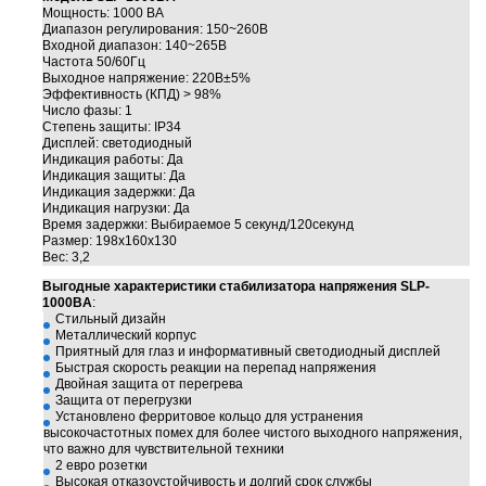
Мощность: 1000 ВА
Диапазон регулирования: 150~260В
е батареи
Входной диапазон: 140~265В
Частота 50/60Гц
Выходное напряжение: 220В±5%
ых систем
Эффективность (КПД) > 98%
Число фазы: 1
Степень защиты: IP34
арея Delta
Дисплей: светодиодный
Индикация работы: Да
Индикация защиты: Да
бесперебойного
Индикация задержки: Да
Индикация нагрузки: Да
Время задержки: Выбираемое 5 секунд/120секунд
Размер: 198x160x130
Вес: 3,2
ля ИБП
Выгодные характеристики стабилизатора напряжения SLP-
1000BA
:
П для газовых и
Стильный дизайн
отлов отопления
Металлический корпус
Приятный для глаз и информативный светодиодный дисплей
Быстрая скорость реакции на перепад напряжения
Двойная защита от перегрева
ойного питания
Защита от перегрузки
отлов
Установлено ферритовое кольцо для устранения
высокочастотных помех для более чистого выходного напряжения,
что важно для чувствительной техники
ивного котла
2 евро розетки
Высокая отказоустойчивость и долгий срок службы