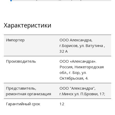
го и среднего офиса
Характеристики
ий и продвинутых
учшенная защита)
Импортер
ООО Александра,
налов и
г.Борисов, ул. Ватутина ,
орудования
32 А
а)
Производитель
ООО «Александра».
Россия, Нижегородская
обл., г. Бор, ул.
Октябрьская, 4.
Представитель,
ООО "Александра",
ремонтная организация
г.Минск ул. П.Бровки, 17;
Гарантийный срок
12