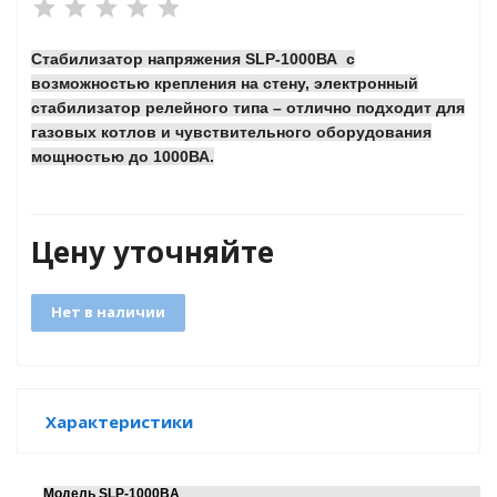
Стабилизатор напряжения SLP-1000ВА с
яжения для
возможностью крепления на стену, электронный
стабилизатор релейного типа – отлично подходит для
газовых котлов и чувствительного оборудования
и промышленности
мощностью до 1000ВА.
Цену уточняйте
Нет в наличии
ЁХФАЗНЫЕ
Характеристики
ащитой от грозовых
Модель SLP-1000BA