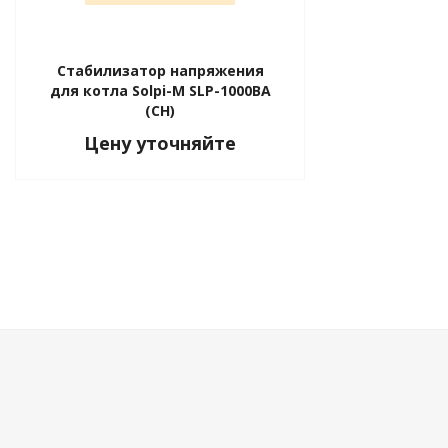
Стабилизатор напряжения
ные установки
для котла Solpi-M SLP-1000BA
(СН)
ия
Цену уточняйте
сти
 воздуха
П "Фалина"