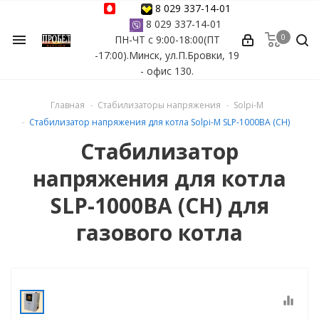
8 029 337-14-01
8 029 337-14-01
0
menu
ПН-ЧТ с 9:00-18:00(ПТ
ессуары
-17:00).Минск, ул.П.Бровки, 19
- офис 130.
ы Azuro
Главная
Стабилизаторы напряжения
Solpi-M
 бассейна
Стабилизатор напряжения для котла Solpi-M SLP-1000BA (СН)
Стабилизатор
ейна
напряжения для котла
астных бассейнов
SLP-1000BA (СН) для
газового котла
йна
сейнов
equalizer