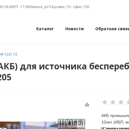
00-18:00(ПТ -17:00).Минск, ул.П.Бровки, 19 - офис 130.
Каталог
Новости
Обратная связ
HR-1221 F2
АКБ) для источника беспереб
205
equalizer
АКБ промышле
10лет (ИБП, м
пециализи
[С