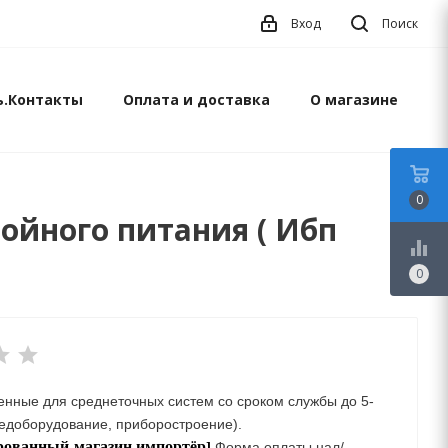
Вход
Поиск
ь.Контакты
Оплата и доставка
О магазине
0
ойного питания ( Ибп
equalizer
0
нные для среднеточных систем со сроком службы до 5-
едоборудование, приборостроение).
рованный-
магазин
импортёр
.
]
Форма оплаты нал/