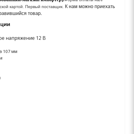
К нам можно приехать
ской картой.
Первый поставщик.
нравившийся товар.
ации
е напряжение 12 В
а 107 мм
мм
м
 и Импортер Р.Б
качественных не
дорогих товаров. У нас можно купить с
у (Минск, Барановичи, Гомель, Береза, Могилев, Брест,
Ганцевичи, Гродно,
н,Борисов, Вилейка, Воложин, Дзержинск, Клецк, Жабинка, Копыль,
 Пинск, Иванова, Логойск, Ляховичы, Любань, Жабинка, Кобрин,
ь, Несвиж, Пуховичи, Слуцк, Лунинец, Смолевичи, Ивацевичи, Солигорск,
олбцы, Узда, Червень, Жодино, Каменец, Малорита, Столин).