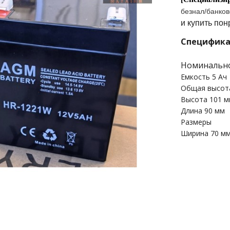
безнал/банков
и купить по
Специфик
Номинально
Емкость 5 Ач
Общая высот
Высота 101 
Длина 90 мм
Размеры
Ширина 70 м
Первый поставщик
доставка по город
Березино, Дрогичи
Пружаны, Крупки,
Молодечно, Мядел
Старые Дороги, Ст