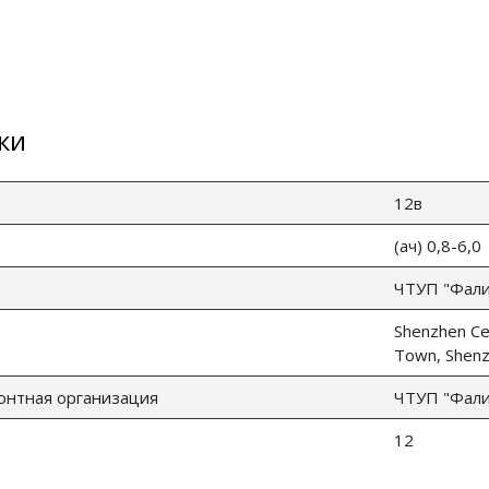
ки
12в
(ач) 0,8-6,0
ЧТУП "Фалин
Shenzhen Cen
Town, Shenz
онтная организация
ЧТУП "Фалин
12