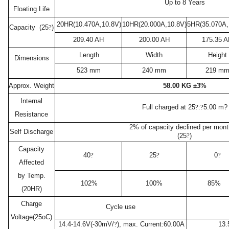
Up to 8 Years
Floating Life
го и среднего офиса
20HR(10.470A,10.8V)
10HR(20.000A,10.8V)
5HR(35.070A,
Capacity
(25
?
)
209.40 AH
200.00 AH
175.35 
ий и продвинутых
Length
Width
Height
Dimensions
учшенная защита)
523 mm
240 mm
219 m
Approx. Weight
58.00 KG ±3%
налов и
орудования
Internal
а)
Full charged at 25
?
:
?
5.00 m?
Resistance
2% of capacity declined per mont
Self Discharge
(25
?
)
Capacity
40
?
25
?
0
?
Affected
by Temp.
102%
100%
85%
(20HR)
Charge
Cycle use
Voltage(25oC)
14.4-14.6V(-30mV/
?
), max. Current:60.00A
13.