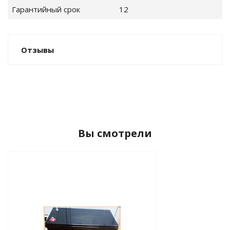
Гарантийный срок
12
ные установки
Отзывы
ия
сти
 воздуха
Вы смотрели
П "Фалина"