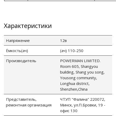
ия питания PDU
Характеристики
бойного Питания
розетками
ху корпуса)
Напряжение
12в
Ёмкость(ач)
(ач) 110-250
Производитель
POWERMAN LIMITED.
Room 605, Shangyou
е оборудование
building, Shang you song,
Yousong community,
Longhua district,
оздуха Vakio
Shenzhen,China
Представитель,
ЧТУП "Фалина" 220072,
ремонтная организация
Минск, ул.П.Бровки, 19 -
офис 130