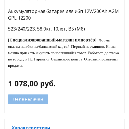
Аккумуляторная батарея для ибп 12V/200Ah AGM
GPL 12200
яжения для
523/240/223, 58,0кг, 10лет, B5 (M8)
и промышленности
пециализированный-
магазин
импортёр
.
[С
]
Форма
оплаты нал/безнал/банковской картой.
Первый поставщик.
К нам
можно приехать и купить понравившийся товар.
Работает
доставка
по городу и РБ.
Гарантия Сервисного центра. Оптовая и розничная
продажа.
1 078,00
руб.
Нет в наличии
ЁХФАЗНЫЕ
ащитой от грозовых
Характеристики