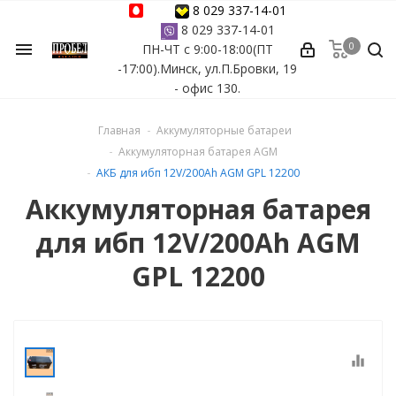
8 029 337-14-01
8 029 337-14-01
0
menu
ПН-ЧТ с 9:00-18:00(ПТ
ессуары
-17:00).Минск, ул.П.Бровки, 19
- офис 130.
ы Azuro
Главная
Аккумуляторные батареи
 бассейна
Аккумуляторная батарея AGM
АКБ для ибп 12V/200Ah AGM GPL 12200
ейна
Аккумуляторная батарея
для ибп 12V/200Ah AGM
астных бассейнов
GPL 12200
йна
equalizer
сейнов