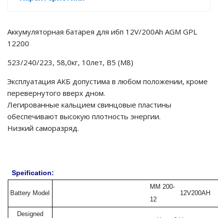
е батареи
Аккумуляторная батарея для ибп 12V/200Ah AGM GPL
ых систем
12200
523/240/223, 58,0кг, 10лет, B5 (M8)
арея Delta
Эксплуатация АКБ допустима в любом положении, кроме
бесперебойного
перевернутого вверх дном.
Легированные кальцием свинцовые пластины
обеспечивают высокую плотность энергии.
ля ИБП
Низкий саморазряд.
П для газовых и
отлов отопления
Speification:
ойного питания
отлов
MM 200-
Battery Model
12V200AH
12
ивного котла
Designed