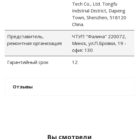
Tech Co., Ltd. Tongfu
Indstrial District, Dapeng
го и среднего офиса
Town, Shenzhen, 518120
China.
ий и продвинутых
Представитель,
ЧТУП "Фалина" 220072,
учшенная защита)
ремонтная организация
Минск, ул.П.Бровки, 19 -
офис 130
налов и
орудования
Гарантийный срок
12
а)
Отзывы
Вы смотрели