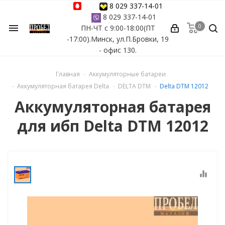
8 029 337-14-01
8 029 337-14-01
0
menu
ПН-ЧТ с 9:00-18:00(ПТ
ессуары
-17:00).Минск, ул.П.Бровки, 19
- офис 130.
ы Azuro
Главная
Аккумуляторные батареи
 бассейна
Аккумуляторная батарея Delta
DELTA DTM
Delta DTM 12012
Аккумуляторная батарея
ейна
для ибп Delta DTM 12012
астных бассейнов
йна
equalizer
сейнов