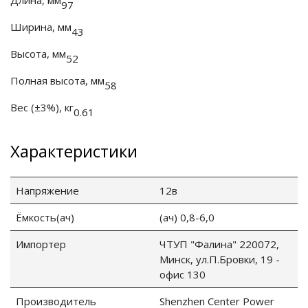
Длина, мм
97
е батареи
Ширина, мм
43
Высота, мм
ых систем
52
Полная высота, мм
58
арея Delta
Вес (±3%), кг
0.61
бесперебойного
Характеристики
ля ИБП
Напряжение
12в
П для газовых и
отлов отопления
Ёмкость(ач)
(ач) 0,8-6,0
Импортер
ЧТУП "Фалина" 220072,
ойного питания
отлов
Минск, ул.П.Бровки, 19 -
офис 130
ивного котла
Производитель
Shenzhen Center Power