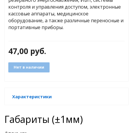
резервного энергоснабжения, ИБП, системы
контроля и управления доступом, электронные
кассовые аппараты, медицинское
яжения для
оборудование, а также различные переносные и
портативные приборы.
и промышленности
47,00
руб.
Нет в наличии
Характеристики
ЁХФАЗНЫЕ
Габариты (±1мм)
ащитой от грозовых