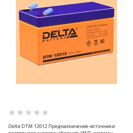
сейна
ейн
трасы и прочие
ия
ейна
в купить
 напряжения
Delta DTM 12012 Предназначение-
источники