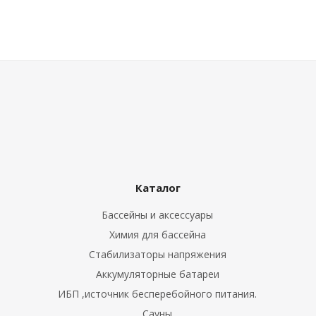
ные установки
ия
сти
 воздуха
Каталог
Бассейны и аксессуары
П "Фалина"
Химия для бассейна
Стабилизаторы напряжения
Аккумуляторные батареи
ИБП ,источник бесперебойного питания.
Сауны