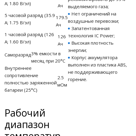
А; 1.80 В/эл)
Ач
выделяемого газа;
Нет ограничений на
5 часовой разряд (35.9
ия питания PDU
179.5
воздушные перевозки;
А; 1.75 В/эл)
Ач
Запатентованная
бойного Питания
1 часовой разряд (126
розетками
технология IC Power;
126
ху корпуса)
А; 1.60 В/эл)
Высокая плотность
Ач
энергии;
3% емкости в
Саморазряд
Корпус аккумулятора
месяц при 20°С
выполнен из пластика ABS,
Внутреннее
не поддерживающего
сопротивление
2.5
горение.
полностью заряженной
е оборудование
мОм
батареи
(25°С)
оздуха Vakio
Рабочий
диапазон
температур