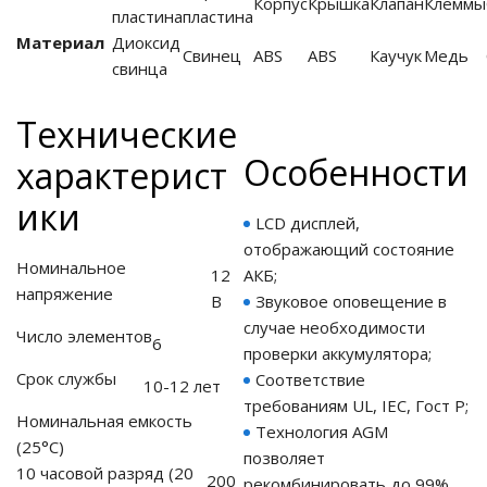
Корпус
Крышка
Клапан
Клеммы
пластина
пластина
Материал
Диоксид
го и среднего офиса
Свинец
ABS
ABS
Каучук
Медь
свинца
ий и продвинутых
Технические
учшенная защита)
Особенности
характерист
налов и
ики
орудования
LCD дисплей,
а)
отображающий состояние
Номинальное
12
АКБ;
напряжение
В
Звуковое оповещение в
случае необходимости
Число элементов
6
проверки аккумулятора;
Срок службы
Соответствие
10-12 лет
требованиям UL, IEC, Гост Р;
Номинальная емкость
Технология AGM
(25°С)
позволяет
10 часовой разряд (20
200
рекомбинировать до 99%