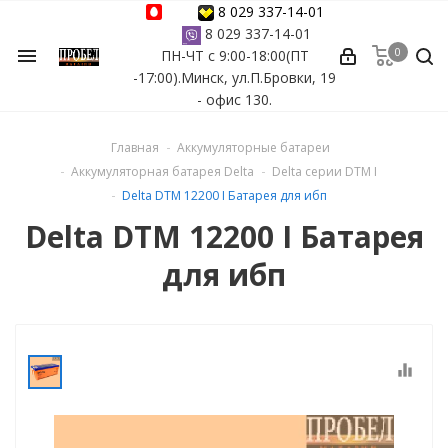
8 029 337-14-01
8 029 337-14-01
0
menu
ПН-ЧТ с 9:00-18:00(ПТ
ессуары
-17:00).Минск, ул.П.Бровки, 19
- офис 130.
ы Azuro
Главная
Аккумуляторные батареи
 бассейна
Аккумуляторная батарея Delta
Delta серии DTM I
Delta DTM 12200 I Батарея для ибп
ейна
Delta DTM 12200 I Батарея
для ибп
астных бассейнов
йна
equalizer
сейнов