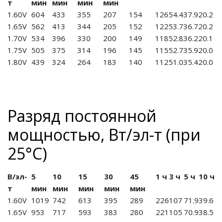
т
мин
мин
мин
мин
1.60V
604
433
355
207
154
126
54.4
37.9
20.2
1.65V
562
413
344
205
152
122
53.7
36.7
20.2
1.70V
534
396
330
200
149
118
52.8
36.2
20.1
1.75V
505
375
314
196
145
115
52.7
35.9
20.0
1.80V
439
324
264
183
140
112
51.0
35.4
20.0
Разряд постоянной
мощностью, Вт/эл-т (при
25°С)
В/эл-
5
10
15
30
45
1 ч
3 ч
5 ч
10 ч
т
мин
мин
мин
мин
мин
1.60V
1019
742
613
395
289
226
107
71.9
39.6
1.65V
953
717
593
383
280
221
105
70.9
38.5