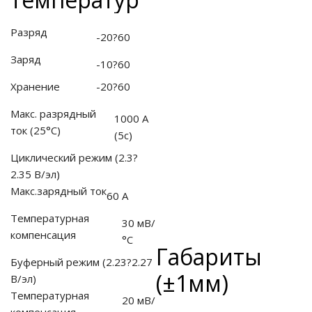
Разряд
-20?60
Заряд
ные установки
-10?60
Хранение
-20?60
ия
Макс. разрядный
1000 А
сти
ток
(25°С)
(5с)
Циклический режим (2.3?
 воздуха
2.35 В/эл)
Макс.зарядный ток
60 А
Температурная
30 мВ/
П "Фалина"
компенсация
°С
Габариты
Буферный режим (2.23?2.27
(±1мм)
В/эл)
Температурная
20 мВ/