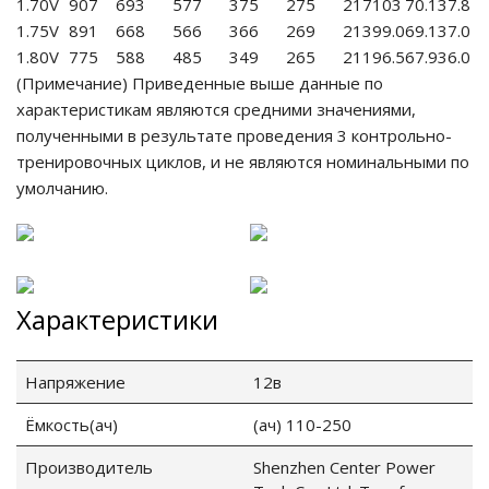
1.70V
907
693
577
375
275
217
103
70.1
37.8
1.75V
891
668
566
366
269
213
99.0
69.1
37.0
1.80V
775
588
485
349
265
211
96.5
67.9
36.0
(Примечание) Приведенные выше данные по
характеристикам являются средними значениями,
полученными в результате проведения 3 контрольно-
тренировочных циклов, и не являются номинальными по
умолчанию.
Характеристики
Напряжение
12в
Ёмкость(ач)
(ач) 110-250
Производитель
Shenzhen Center Power