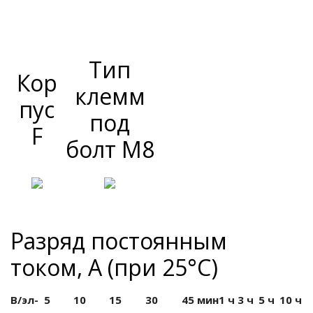
Тип
Кор
клемм
пус
под
F
болт М8
Разряд постоянным
током, А (при 25°С)
В/эл-
5
10
15
30
45 мин
1 ч
3 ч
5 ч
10 ч