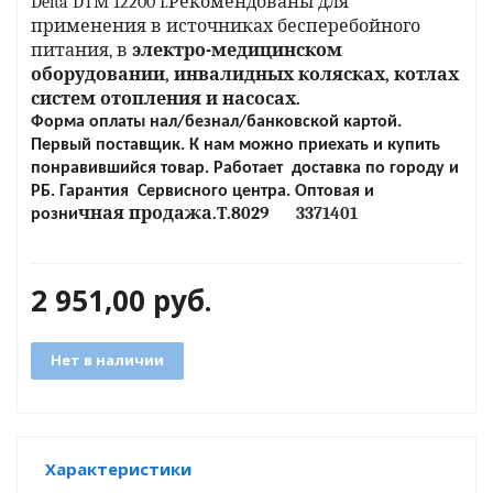
Delta DTM 12200 I.Рекомендованы для
применения в источниках бесперебойного
питания, в
электро-медицинском
яжения для
оборудовании, инвалидных колясках, котлах
систем отопления и насосах.
Форма оплаты нал/безнал/банковской картой.
и промышленности
Первый поставщик.
К нам можно приехать и купить
понравившийся товар.
Работает
доставка по городу и
РБ.
Гарантия Сервисного центра. Оптовая и
чная продажа.
T
.
8029
3371401
розни
2 951,00
руб.
Нет в наличии
ЁХФАЗНЫЕ
ащитой от грозовых
Характеристики