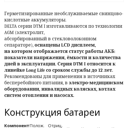
е батареи
Герметизированные необслуживаемые свинцово-
кислотные аккумуляторы.
ых систем
DELTA серии DTM I изготавливаются по технологии
AGM (электролит,
арея Delta
абсорбированный в стекловолоконном
сепараторе),
оснащены LСD дисплеем,
бесперебойного
на котором отображается статус работы АКБ:
показатели напряжения, ёмкости и количества
дней в эксплуатации. Серия DTM I относится к
ля ИБП
линейке Long Life со сроком службы до 12 лет.
Рекомендованы для применения в источниках
бесперебойного питания, в
электро-медицинском
П для газовых и
отлов отопления
оборудовании, инвалидных колясках, котлах
систем отопления и насосах.
ойного питания
отлов
Конструкция батареи
ивного котла
Компонент
Полож.
Отриц.