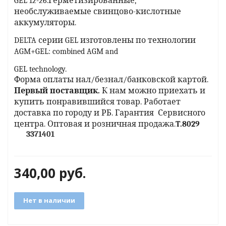
GEL 12-26.Герметизированные,
необслуживаемые свинцово-кислотные
аккумуляторы.
яжения для
DELTA серии GEL изготовлены по технологии
AGM+GEL: combined AGM and
и промышленности
GEL technology.
Форма оплаты нал/безнал/банковской картой.
Первый поставщик.
К нам можно приехать и
купить понравившийся товар.
Работает
доставка по городу и РБ.
Гарантия Сервисного
центра. Оптовая и розничная продажа.
T
.
8029
3371401
340,00
руб.
ЁХФАЗНЫЕ
Нет в наличии
ащитой от грозовых