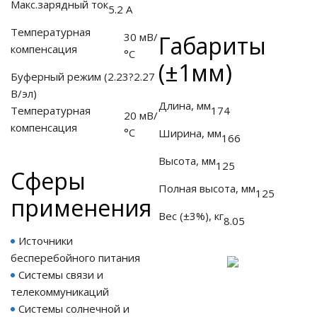
Макс.зарядный ток
5.2 А
Температурная
30 мВ/
Габариты
компенсация
°С
ные установки
(±1мм)
Буферный режим (2.23?2.27
В/эл)
ия
Длина, мм
Температурная
174
20 мВ/
компенсация
сти
°С
Ширина, мм
166
Высота, мм
 воздуха
125
Cферы
Полная высота, мм
125
применения
Вес (±3%), кг
8.05
П "Фалина"
Источники
бесперебойного питания
Системы связи и
телекоммуникаций
Системы солнечной и