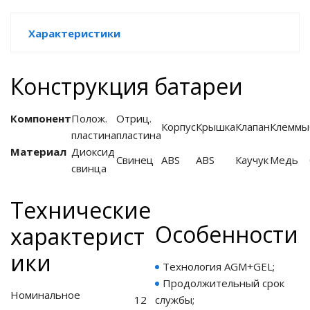
е батареи
Характеристики
ых систем
Конструкция батареи
арея Delta
Компонент
Полож.
Отриц.
бесперебойного
Корпус
Крышка
Клапан
Клеммы
пластина
пластина
Материал
Диоксид
Свинец
ABS
ABS
Каучук
Медь
свинца
ля ИБП
Технические
П для газовых и
отлов отопления
Особенности
характерист
ойного питания
ики
отлов
Технология AGM+GEL;
Продолжительный срок
ивного котла
Номинальное
12
службы;