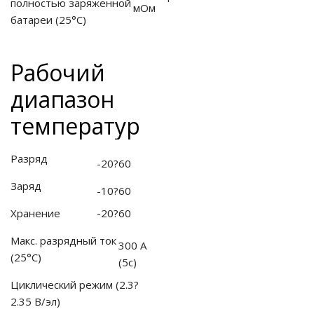
полностью заряженной
мОм
батареи
(25°С)
ия питания PDU
Рабочий
бойного Питания
розетками
диапазон
ху корпуса)
температур
Разряд
-20?60
Заряд
-10?60
е оборудование
Хранение
-20?60
оздуха Vakio
Макс. разрядный ток
300 А
(25°С)
(5с)
Циклический режим (2.3?
2.35 В/эл)