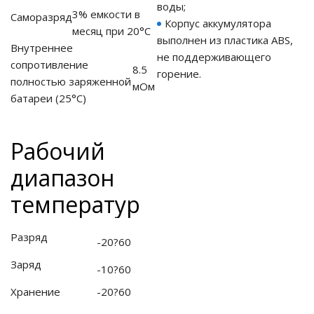
воды;
3% емкости в
Саморазряд
Корпус аккумулятора
месяц при 20°С
выполнен из пластика ABS,
Внутреннее
не поддерживающего
ные установки
сопротивление
8.5
горение.
полностью заряженной
мОм
ия
батареи
(25°С)
сти
Рабочий
 воздуха
диапазон
температур
П "Фалина"
Разряд
-20?60
Заряд
-10?60
Хранение
-20?60