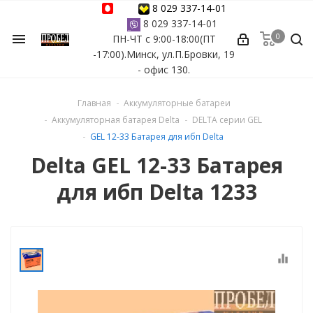
8 029 337-14-01
8 029 337-14-01
0
menu
ПН-ЧТ с 9:00-18:00(ПТ
ессуары
-17:00).Минск, ул.П.Бровки, 19
- офис 130.
ы Azuro
Главная
Аккумуляторные батареи
 бассейна
Аккумуляторная батарея Delta
DELTA серии GEL
GEL 12-33 Батарея для ибп Delta
ейна
Delta GEL 12-33 Батарея
для ибп Delta 1233
астных бассейнов
йна
equalizer
сейнов