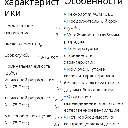
Особенности
характерист
ики
Технология AGM+GEL;
ия питания PDU
Продолжительный срок
Номинальное
12
службы;
бойного Питания
напряжение
розетками
В
Устойчивость к глубоким
ху корпуса)
разрядам;
Число элементов
6
Температурная
Срок службы
стабильность
10-12 лет
характеристик;
Номинальная емкость
Исключены утечки
(25°С)
кислоты, гарантирована
е оборудование
20 часовой разряд (1.65
33
безопасная эксплуатация с
А; 1.75 В/эл)
Ач
другим оборудованием;
оздуха Vakio
Отсутствует
10 часовой разряд (2.92
29.2
газовыделение, достаточно
А; 1.75 В/эл)
Ач
естественной вентиляции;
5 часовой разряд (5.46
Нет необходимости в
27.3
А; 1.75 В/эл)
контроле уровня и доливе
Ач