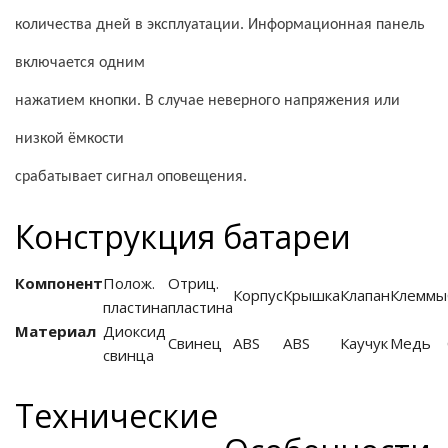
количества дней в эксплуатации. Информационная панель
го и среднего офиса
включается одним
нажатием кнопки. В случае неверного напряжения или
ий и продвинутых
учшенная защита)
низкой ёмкости
налов и
срабатывает сигнал оповещения.
орудования
а)
Конструкция батареи
Компонент
Полож.
Отриц.
Корпус
Крышка
Клапан
Клеммы
пластина
пластина
Материал
Диоксид
Свинец
ABS
ABS
Каучук
Медь
свинца
Технические