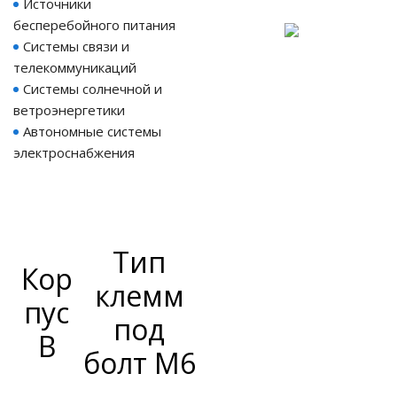
Источники
бесперебойного питания
Системы связи и
телекоммуникаций
Системы солнечной и
ветроэнергетики
Автономные системы
электроснабжения
Тип
Кор
клемм
пус
под
B
болт M6