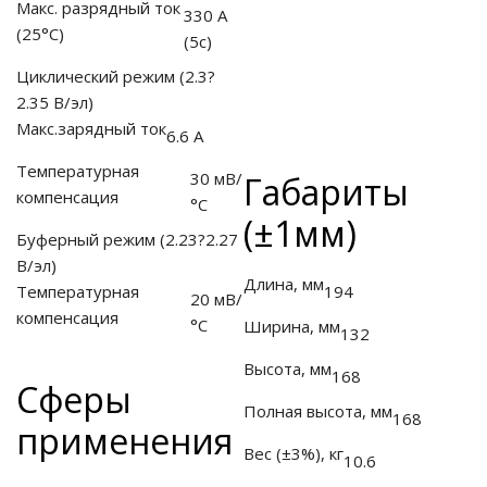
Макс. разрядный ток
330 А
(25°С)
(5с)
Циклический режим (2.3?
2.35 В/эл)
Макс.зарядный ток
6.6 А
Температурная
30 мВ/
Габариты
компенсация
°С
(±1мм)
Буферный режим (2.23?2.27
В/эл)
Длина, мм
Температурная
194
20 мВ/
компенсация
°С
Ширина, мм
132
Высота, мм
168
Cферы
Полная высота, мм
168
применения
Вес (±3%), кг
10.6