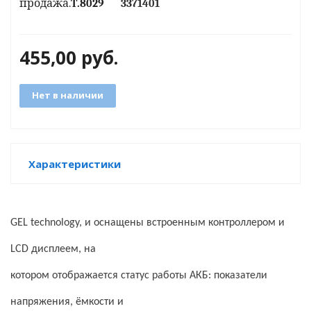
продажа.
T
.
8029
3371401
е батареи
455,00
руб.
ых систем
арея Delta
Нет в наличии
бесперебойного
Характеристики
ля ИБП
П для газовых и
отлов отопления
GEL technology, и оснащены встроенным контроллером и
ойного питания
LСD дисплеем, на
отлов
котором отображается статус работы АКБ: показатели
ивного котла
напряжения, ёмкости и