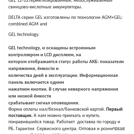
GEL 12-33.Герметизированные, необслуживаемые
свинцово-кислотные аккумуляторы.
DELTA серии GEL изготовлены по технологии AGM+GEL:
яжения для
combined AGM and
GEL technology.
и промышленности
GEL technology, и оснащены встроенным
контроллером и LСD дисплеем, на
котором отображается статус работы АКБ: показатели
напряжения, ёмкости и
количества дней в эксплуатации. Информационная
панель включается одним
нажатием кнопки. В случае неверного напряжения
или низкой ёмкости
срабатывает сигнал оповещения.
Форма оплаты нал/безнал/банковской картой.
Первый
ЁХФАЗНЫЕ
поставщик.
К нам можно приехать и купить
понравившийся товар.
Работает
доставка по городу и
ащитой от грозовых
чная
РБ.
Гарантия Сервисного центра. Оптовая и розни