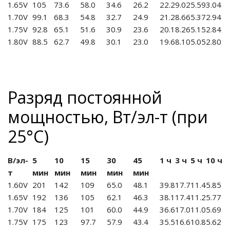
1.65V
105
73.6
58.0
34.6
26.2
22.2
9.02
5.59
3.04
1.70V
99.1
68.3
54.8
32.7
24.9
21.2
8.66
5.37
2.94
1.75V
92.8
65.1
51.6
30.9
23.6
20.1
8.26
5.15
2.84
1.80V
88.5
62.7
49.8
30.1
23.0
19.6
8.10
5.05
2.80
Разряд постоянной
мощностью, Вт/эл-т (при
25°С)
В/эл-
5
10
15
30
45
1 ч
3 ч
5 ч
10 ч
т
мин
мин
мин
мин
мин
1.60V
201
142
109
65.0
48.1
39.8
17.7
11.4
5.85
1.65V
192
136
105
62.1
46.3
38.1
17.4
11.2
5.77
1.70V
184
125
101
60.0
44.9
36.6
17.0
11.0
5.69
1.75V
175
123
97.7
57.9
43.4
35.5
16.6
10.8
5.62