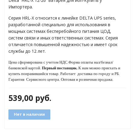
Delta HRL-X 12-26 Батарея для ибп-Купить у
Импортера.
Серия HRL-X относится к линейке DELTA UPS series,
яжения для
разработанной специально для использования в
мощных системах бесперебойного питания ЦОД,
систем связи и иных ответственных системах. Серия
и промышленности
отличается повышенной надежностью и имеет срок
службы до 12 лет.
Цена сформирована с учетом НДС.Форма оплаты нал/безнал/
банковской картой.
Первый поставщик.
К нам можно приехать и
купить понравившийся товар.
Работает
доставка по городу и РБ.
Гарантия Сервисного центра. Оптовая и розничная продажа.
539,00
руб.
ЁХФАЗНЫЕ
Нет в наличии
ащитой от грозовых