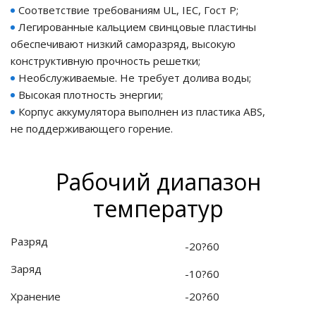
Соответствие требованиям UL, IEC, Гост Р;
Легированные кальцием свинцовые пластины
ия питания PDU
обеспечивают низкий саморазряд, высокую
конструктивную прочность решетки;
бойного Питания
Необслуживаемые. Не требует долива воды;
розетками
Высокая плотность энергии;
ху корпуса)
Корпус аккумулятора выполнен из пластика ABS,
не поддерживающего горение.
Рабочий диапазон
е оборудование
температур
оздуха Vakio
Разряд
-20?60
Заряд
-10?60
Хранение
-20?60