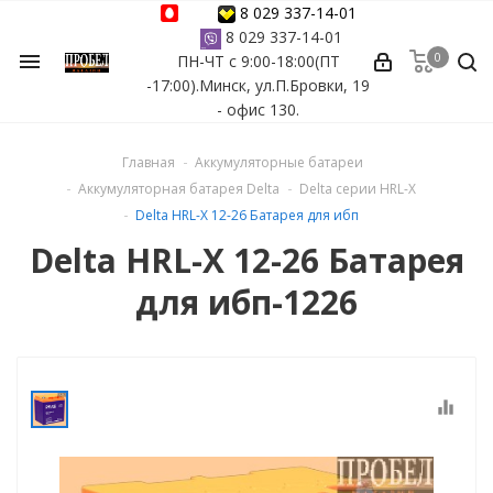
8 029 337-14-01
8 029 337-14-01
0
menu
ПН-ЧТ с 9:00-18:00(ПТ
ессуары
-17:00).Минск, ул.П.Бровки, 19
- офис 130.
ы Azuro
Главная
Аккумуляторные батареи
 бассейна
Аккумуляторная батарея Delta
Delta серии HRL-X
Delta HRL-X 12-26 Батарея для ибп
ейна
Delta HRL-X 12-26 Батарея
для ибп-1226
астных бассейнов
йна
equalizer
сейнов