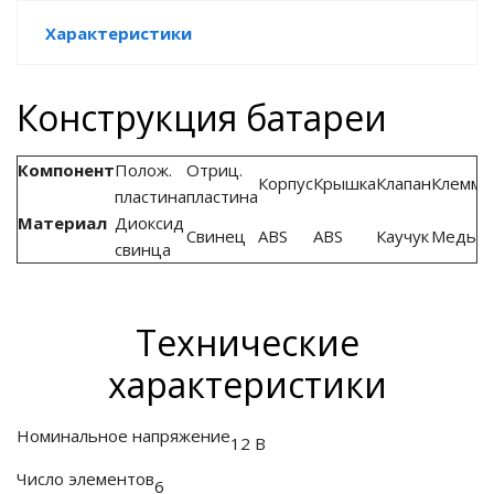
Характеристики
е батареи
ых систем
Конструкция батареи
арея Delta
Компонент
Полож.
Отриц.
Корпус
Крышка
Клапан
Клеммы
бесперебойного
пластина
пластина
Материал
Диоксид
Свинец
ABS
ABS
Каучук
Медь
свинца
ля ИБП
П для газовых и
Технические
отлов отопления
характеристики
ойного питания
отлов
Номинальное напряжение
12 В
ивного котла
Число элементов
6