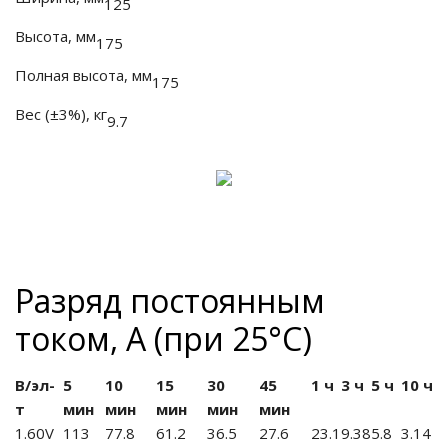
125
Высота, мм
175
Полная высота, мм
175
Вес (±3%), кг
9.7
Разряд постоянным
током, А (при 25°С)
В/эл-
5
10
15
30
45
1 ч
3 ч
5 ч
10 ч
т
мин
мин
мин
мин
мин
1.60V
113
77.8
61.2
36.5
27.6
23.1
9.38
5.8
3.14