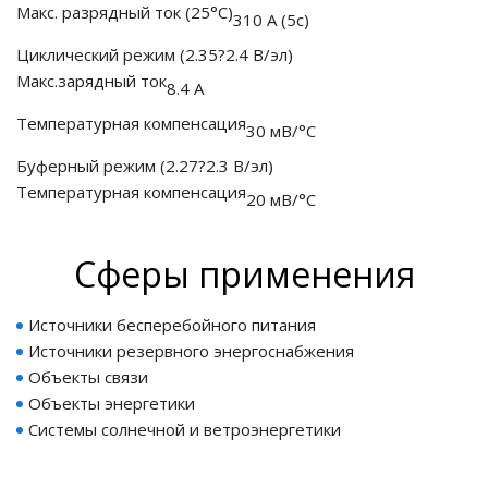
Макс. разрядный ток
(25°С)
310 А (5с)
Циклический режим (2.35?2.4 В/эл)
Макс.зарядный ток
8.4 А
ные установки
Температурная компенсация
30 мВ/°С
ия
Буферный режим (2.27?2.3 В/эл)
Температурная компенсация
20 мВ/°С
сти
 воздуха
Cферы применения
Источники бесперебойного питания
Источники резервного энергоснабжения
П "Фалина"
Объекты связи
Объекты энергетики
Системы солнечной и ветроэнергетики