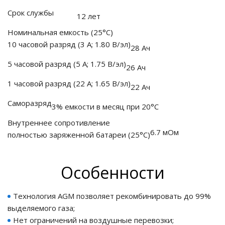
Срок службы
12 лет
го и среднего офиса
Номинальная емкость
(25°С)
10 часовой разряд (3 А; 1.80 В/эл)
28 Ач
ий и продвинутых
5 часовой разряд (5 А; 1.75 В/эл)
учшенная защита)
26 Ач
1 часовой разряд (22 А; 1.65 В/эл)
22 Ач
налов и
орудования
Саморазряд
а)
3% емкости в месяц при 20°С
Внутреннее сопротивление
6.7 мОм
полностью заряженной батареи
(25°С)
Особенности
Технология AGM позволяет рекомбинировать до 99%
выделяемого газа;
Нет ограничений на воздушные перевозки;