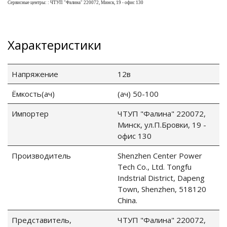
Сервисные центры: : ЧТУП "Фалина" 220072, Минск, 19 - офис 130
ия питания PDU
Характеристики
бойного Питания
розетками
ху корпуса)
Напряжение
12в
Ёмкость(ач)
(ач) 50-100
Импортер
ЧТУП "Фалина" 220072,
Минск, ул.П.Бровки, 19 -
офис 130
е оборудование
Производитель
Shenzhen Center Power
оздуха Vakio
Tech Co., Ltd. Tongfu
Indstrial District, Dapeng
Town, Shenzhen, 518120
China.
Представитель,
ЧТУП "Фалина" 220072,