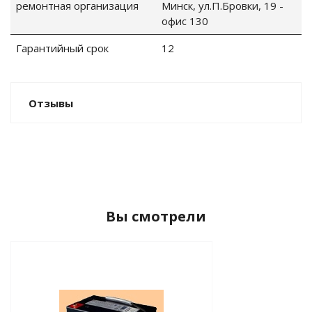
ремонтная организация
Минск, ул.П.Бровки, 19 -
офис 130
Гарантийный срок
12
ные установки
ия
Отзывы
сти
 воздуха
Вы смотрели
П "Фалина"