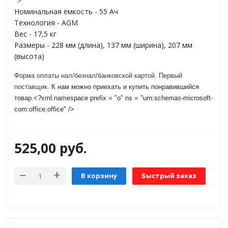
">
Номинальная ёмкость - 55 Ач
Технология - AGM
яжения для
Вес - 17,5 кг
Размеры - 228 мм (длина), 137 мм (ширина), 207 мм
(высота)
и промышленности
Форма оплаты нал/безнал/банковской картой.
Первый
поставщик.
К нам можно приехать и купить понравившийся
товар.<?xml:namespace prefix = "o" ns = "urn:schemas-microsoft-
com:office:office" />
525,00
руб.
В корзину
Быстрый заказ
ЁХФАЗНЫЕ
ащитой от грозовых