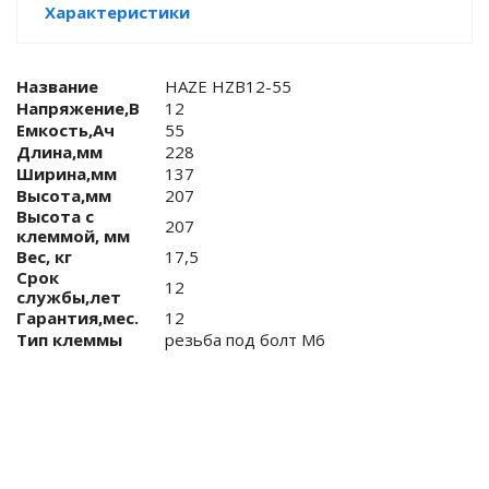
Характеристики
е батареи
Название
HAZE HZB12-55
ых систем
Напряжение,В
12
Емкость,Ач
55
арея Delta
Длина,мм
228
Ширина,мм
137
бесперебойного
Высота,мм
207
Высота с
207
клеммой, мм
Вес, кг
17,5
ля ИБП
Срок
12
службы,лет
Гарантия,мес.
12
П для газовых и
отлов отопления
Тип клеммы
резьба под болт M6
ойного питания
отлов
ивного котла