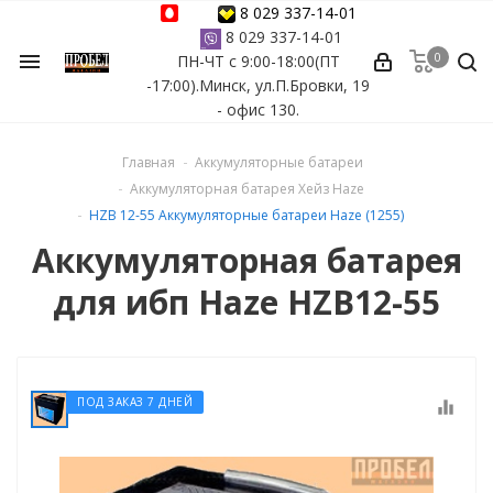
8 029 337-14-01
8 029 337-14-01
0
menu
ПН-ЧТ с 9:00-18:00(ПТ
ессуары
-17:00).Минск, ул.П.Бровки, 19
- офис 130.
ы Azuro
Главная
Аккумуляторные батареи
 бассейна
Аккумуляторная батарея Хейз Haze
HZB 12-55 Аккумуляторные батареи Haze (1255)
ейна
Аккумуляторная батарея
для ибп Haze HZB12-55
астных бассейнов
йна
ПОД ЗАКАЗ 7 ДНЕЙ
equalizer
сейнов