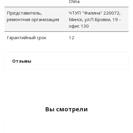
China.
Представитель,
ЧТУП "Фалина" 220072,
ремонтная организация
Минск, ул.П.Бровки, 19 -
офис 130
ные установки
Гарантийный срок
12
ия
сти
Отзывы
 воздуха
П "Фалина"
Вы смотрели