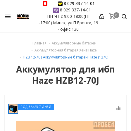
8 029 337-14-01
8 029 337-14-01
0
menu
ПН-ЧТ с 9:00-18:00(ПТ
ессуары
-17:00).Минск, ул.П.Бровки, 19
- офис 130.
ы Azuro
Главная
Аккумуляторные батареи
 бассейна
Аккумуляторная батарея Хейз Haze
HZB 12-70 J Аккумуляторные батареи Haze (1270)
ейна
Аккумулятор для ибп
Haze HZB12-70J
астных бассейнов
йна
ПОД ЗАКАЗ 7 ДНЕЙ
equalizer
сейнов