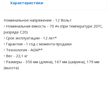
Характеристики
е батареи
Номинальное напряжение - 12 Вольт
ых систем
• Номинальная ёмкость - 70 Ач (при температуре 20?С,
разряде С20)
арея Delta
• Срок эксплуатации - 12 лет*
• Гарантия - 1 год с момента продажи
бесперебойного
• Технология - AGM**
• Вес - 22,1 кг
ля ИБП
• Размеры - 350 мм (длина), 167 мм (ширина), 179 мм
(высота)
П для газовых и
отлов отопления
ойного питания
отлов
ивного котла