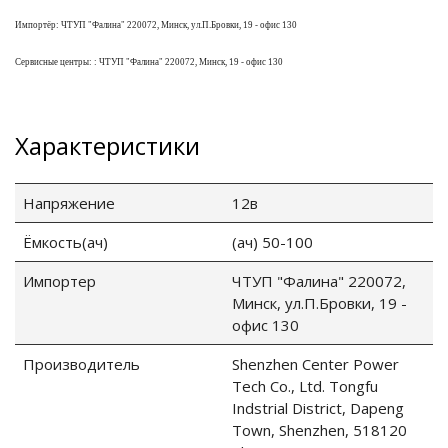
Импортёр: ЧТУП "Фалина" 220072, Минск, ул.П.Бровки, 19 - офис 130
ия питания PDU
Сервисные центры: : ЧТУП "Фалина" 220072, Минск, 19 - офис 130
бойного Питания
розетками
ху корпуса)
Характеристики
Напряжение
12в
Ёмкость(ач)
(ач) 50-100
е оборудование
Импортер
ЧТУП "Фалина" 220072,
Минск, ул.П.Бровки, 19 -
офис 130
оздуха Vakio
Производитель
Shenzhen Center Power
Tech Co., Ltd. Tongfu
Indstrial District, Dapeng
Town, Shenzhen, 518120