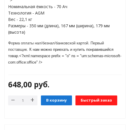
">
Номинальная ёмкость - 70 Ач
Технология - AGM
яжения для
Вес - 22,1 кг
Размеры - 350 мм (длина), 167 мм (ширина), 179 мм
(высота)
и промышленности
Форма оплаты нал/безнал/банковской картой.
Первый
поставщик.
К нам можно приехать и купить понравившийся
товар.<?xml:namespace prefix = "o" ns = "urn:schemas-microsoft-
com:office:office" />
648,00
руб.
В корзину
Быстрый заказ
ЁХФАЗНЫЕ
ащитой от грозовых