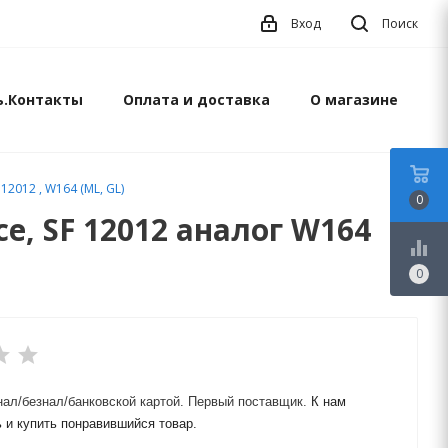
Вход
Поиск
ь.Контакты
Оплата и доставка
О магазине
12012 , W164 (ML, GL)
0
ce, SF 12012 аналог W164
equalizer
0
ал/безнал/банковской картой.
Первый поставщик.
К нам
 и купить понравившийся товар.