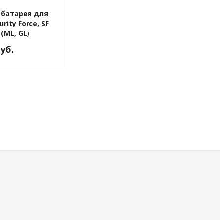
 батарея для
rity Force, SF
 (ML, GL)
руб.