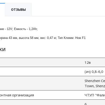
ОТЗЫВЫ
е - 12V; Емкость - 1,2Ah;
рина 43 мм, высота 58 мм, вес: 0,47 кг, Тип Клемм: Нож F1
ки
12в
(ач) 0,8-6,0
Shenzhen Cen
Town, Shenz
онтная организация
ЧТУП "Фалин
6