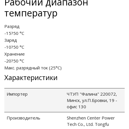
Рабочий диапазон
температур
ия питания PDU
Разряд
бойного Питания
-15?50 °C
розетками
ху корпуса)
Заряд
-10?50 °C
Хранение
-20?50 °C
Макс. разрядный ток (25°С)
Характеристики
е оборудование
Импортер
ЧТУП "Фалина" 220072,
оздуха Vakio
Минск, ул.П.Бровки, 19 -
офис 130
Производитель
Shenzhen Center Power
Tech Co., Ltd. Tongfu