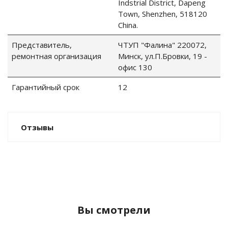
Indstrial District, Dapeng
Town, Shenzhen, 518120
China.
Представитель,
ЧТУП "Фалина" 220072,
ные установки
ремонтная организация
Минск, ул.П.Бровки, 19 -
офис 130
ия
Гарантийный срок
12
сти
 воздуха
Отзывы
П "Фалина"
Вы смотрели