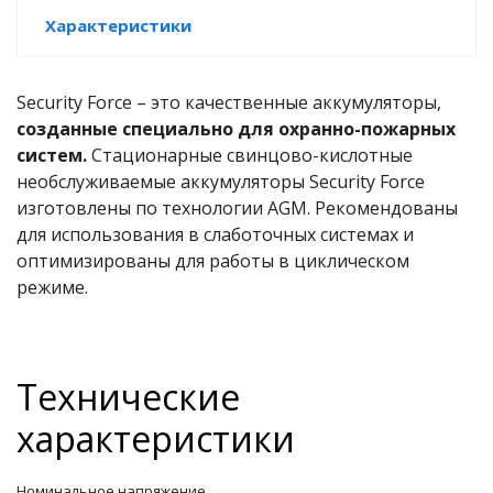
Характеристики
е батареи
ых систем
Security Force – это качественные аккумуляторы,
созданные специально для охранно-пожарных
арея Delta
систем.
Стационарные свинцово-кислотные
необслуживаемые аккумуляторы Security Force
бесперебойного
изготовлены по технологии AGM. Рекомендованы
для использования в слаботочных системах и
оптимизированы для работы в циклическом
ля ИБП
режиме.
П для газовых и
отлов отопления
Технические
ойного питания
отлов
характеристики
ивного котла
Номинальное напряжение