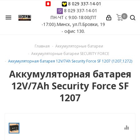
8 029 337-14-01
8 029 337-14-01
0
menu
ПН-ЧТ с 9:00-18:00(ПТ
ессуары
-17:00).Минск, ул.П.Бровки, 19
- офис 130.
ы Azuro
Главная
Аккумуляторные батареи
 бассейна
Аккумуляторные батареи SECURITY FORCE
Аккумуляторная батарея 12V/7Ah Security Force SF 1207 (1207,1272)
ейна
Аккумуляторная батарея
12V/7Ah Security Force SF
астных бассейнов
1207
йна
equalizer
сейнов