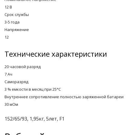
12 B
го и среднего офиса
Срок службы
3-5 года
Напряжение
ий и продвинутых
12
учшенная защита)
Технические характеристики
налов и
орудования
а)
20 часовой разряд
7 Ач
Саморазряд
3 % емкости в месяц при 25°С
Внутреннее сопротивление полностью заряженной батареи
30 мОм
152/65/93, 1,95кг, 5лет, F1