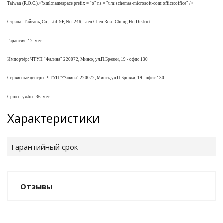
Taiwan (R.O.C.).<?xml:namespace prefix = "o" ns = "urn:schemas-microsoft-com:office:office" />
е батареи
Страна
:
Тайвань
, Co., Ltd. 9F, No. 246, Lien Chen Road Chung Ho District
ых систем
Гарантия: 12
мес.
Импортёр: ЧТУП "Фалина" 220072, Минск, ул.П.Бровки, 19 - офис 130
арея Delta
Сервисные центры: ЧТУП "Фалина" 220072, Минск, ул.П.Бровки, 19 - офис 130
бесперебойного
Срок службы: 36
мес.
Характеристики
ля ИБП
П для газовых и
Гарантийный срок
-
отлов отопления
ойного питания
Отзывы
отлов
ивного котла