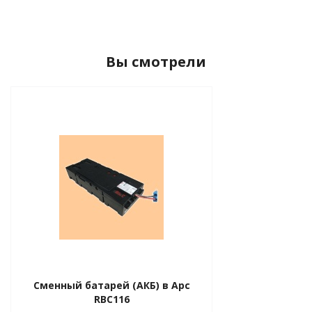
го и среднего офиса
Вы смотрели
ий и продвинутых
учшенная защита)
налов и
орудования
а)
Сменный батарей (АКБ) в Apc
RBC116