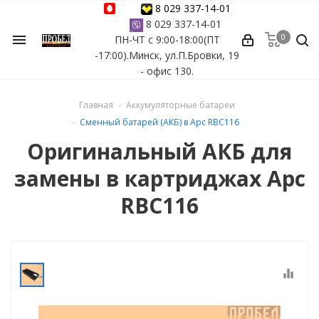
8 029 337-14-01
8 029 337-14-01
0
menu
ПН-ЧТ с 9:00-18:00(ПТ
ессуары
-17:00).Минск, ул.П.Бровки, 19
- офис 130.
ы Azuro
Главная
Аккумуляторные батареи
 бассейна
Сменный батарей (АКБ) в Apc RBC116
Оригинальный АКБ для
ейна
замены в картриджах Apc
астных бассейнов
RBC116
йна
equalizer
сейнов