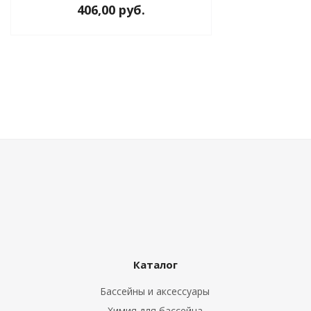
406,00 руб.
ия питания PDU
бойного Питания
розетками
ху корпуса)
е оборудование
оздуха Vakio
Каталог
Бассейны и аксессуары
Химия для бассейна