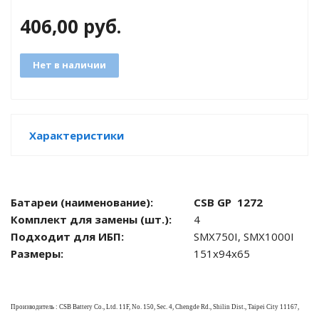
406,00
руб.
яжения для
Нет в наличии
и промышленности
Характеристики
Батареи (наименование):
CSB GP 1272
Комплект для замены (шт.):
4
Подходит для ИБП:
SMX750I, SMX1000I
Размеры:
151x94x65
ЁХФАЗНЫЕ
ащитой от грозовых
Производитель : CSB Battery Co., Ltd. 11F, No. 150, Sec. 4, Chengde Rd., Shilin Dist., Taipei City 11167,