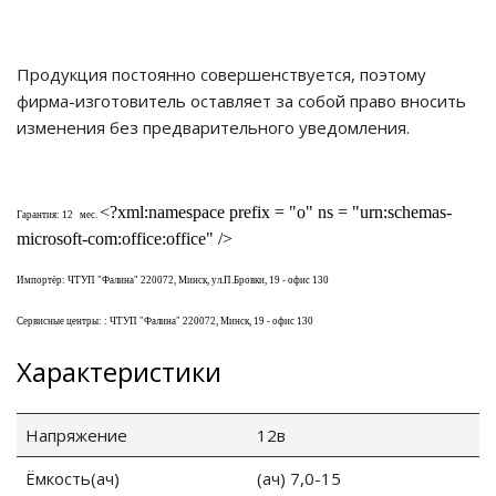
Продукция постоянно совершенствуется, поэтому
фирма-изготовитель оставляет за собой право вносить
изменения без предварительного уведомления.
<?xml:namespace prefix = "o" ns = "urn:schemas-
Гарантия:
12
мес.
microsoft-com:office:office" />
Импортёр: ЧТУП "Фалина" 220072, Минск, ул.П.Бровки, 19 - офис 130
Сервисные центры: : ЧТУП "Фалина" 220072, Минск, 19 - офис 130
Характеристики
Напряжение
12в
Ёмкость(ач)
(ач) 7,0-15