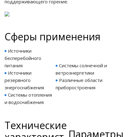
поддерживающего горение.
ия питания PDU
бойного Питания
Cферы применения
розетками
ху корпуса)
Источники
бесперебойного
питания
Системы солнечной и
Источники
ветроэнергетики
резервного
Различные области
е оборудование
энергоснабжения
приборостроения
Системы отопления
оздуха Vakio
и водоснабжения
Технические
Параметры
характерист