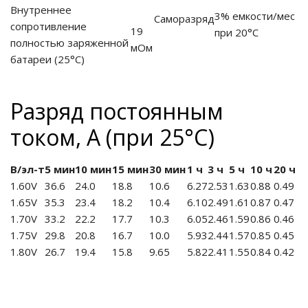
Внутреннее
3% емкости/мес
Саморазряд
сопротивление
19
при 20°С
полностью заряженной
мОм
батареи
(25°С)
Разряд постоянным
током, А (при 25°С)
В/эл-т
5 мин
10 мин
15 мин
30 мин
1 ч
3 ч
5 ч
10 ч
20 ч
1.60V
36.6
24.0
18.8
10.6
6.27
2.53
1.63
0.88
0.49
1.65V
35.3
23.4
18.2
10.4
6.10
2.49
1.61
0.87
0.47
1.70V
33.2
22.2
17.7
10.3
6.05
2.46
1.59
0.86
0.46
1.75V
29.8
20.8
16.7
10.0
5.93
2.44
1.57
0.85
0.45
1.80V
26.7
19.4
15.8
9.65
5.82
2.41
1.55
0.84
0.42