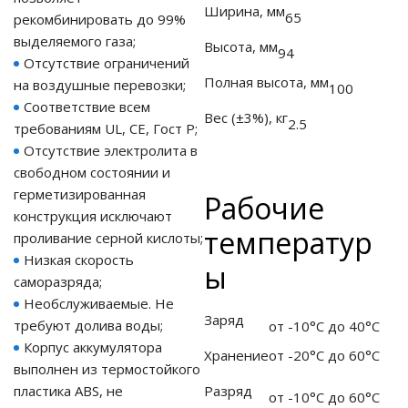
Ширина, мм
65
рекомбинировать до 99%
го и среднего офиса
выделяемого газа;
Высота, мм
94
Отсутствие ограничений
Полная высота, мм
на воздушные перевозки;
100
ий и продвинутых
Соответствие всем
учшенная защита)
Вес (±3%), кг
2.5
требованиям UL, CE, Гост Р;
Отсутствие электролита в
налов и
свободном состоянии и
орудования
а)
герметизированная
Рабочие
конструкция исключают
температур
проливание серной кислоты;
Низкая скорость
ы
саморазряда;
Необслуживаемые. Не
Заряд
требуют долива воды;
от -10°C до 40°С
Корпус аккумулятора
Хранение
от -20°C до 60°С
выполнен из термостойкого
пластика ABS, не
Разряд
от -10°C до 60°С