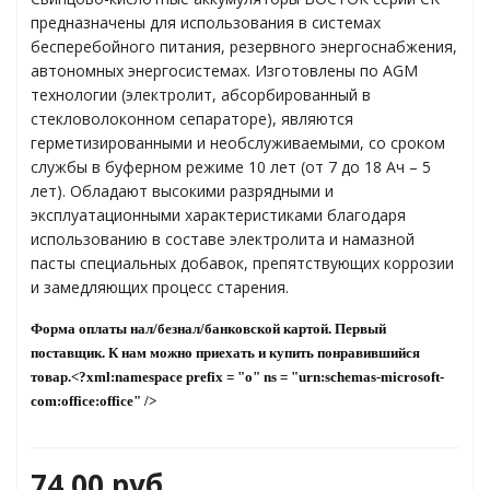
предназначены для использования в системах
бесперебойного питания, резервного энергоснабжения,
яжения для
автономных энергосистемах. Изготовлены по AGM
технологии (электролит, абсорбированный в
стекловолоконном сепараторе), являются
и промышленности
герметизированными и необслуживаемыми, со сроком
службы в буферном режиме 10 лет (от 7 до 18 Ач – 5
лет). Обладают высокими разрядными и
эксплуатационными характеристиками благодаря
использованию в составе электролита и намазной
пасты специальных добавок, препятствующих коррозии
и замедляющих процесс старения.
Форма оплаты нал/безнал/банковской картой. Первый
поставщик. К нам можно приехать и купить понравившийся
товар.<?xml:namespace prefix = "o" ns = "urn:schemas-microsoft-
ЁХФАЗНЫЕ
com:office:office" />
ащитой от грозовых
74,00
руб.