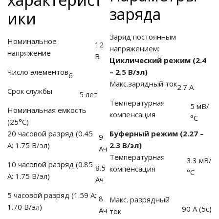
заряда
ики
Заряд постоянным
Номинальное
ные установки
12
напряжением:
напряжение
В
Циклический режим (2.4
ия
Число элементов
– 2.5 В/эл)
6
Макс.зарядный ток
2.7 А
сти
Срок службы
5 лет
Температурная
5 мВ/
Номинальная емкость
 воздуха
компенсация
°С
(25°С)
20 часовой разряд (0.45
Буферный режим (2.27 –
9
А; 1.75 В/эл)
2.3 В/эл)
Ач
Температурная
3.3 мВ/
П "Фалина"
10 часовой разряд (0.85
8.5
компенсация
°С
А; 1.75 В/эл)
Ач
5 часовой разряд (1.59 А;
8
Макс. разрядный
1.70 В/эл)
90 А (5с)
Ач
ток