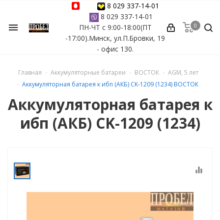
8 029 337-14-01
8 029 337-14-01
0
menu
ПН-ЧТ с 9:00-18:00(ПТ
ессуары
-17:00).Минск, ул.П.Бровки, 19
- офис 130.
ы Azuro
Главная
Аккумуляторные батареи
ВОСТОК
AGM, 5 лет
 бассейна
Аккумуляторная батарея к ибп (АКБ) CK-1209 (1234) ВОСТОК
Аккумуляторная батарея к
ейна
ибп (АКБ) CK-1209 (1234)
астных бассейнов
йна
equalizer
сейнов