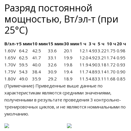
Разряд постоянной
мощностью, Вт/эл-т (при
25°С)
В/эл-т
5 мин
10 мин
15 мин
30 мин
1 ч
3 ч
5 ч
10 ч
20 ч
1.60V
64.2
42.5
33.6
20.1
12.1
4.93
3.22
1.75
0.98
1.65V
62.5
41.7
33.1
19.9
12.0
4.92
3.21
1.74
0.95
1.70V
59.5
40.0
32.6
19.8
11.9
4.90
3.18
1.72
0.93
1.75V
54.3
38.4
30.9
19.4
11.7
4.89
3.14
1.70
0.90
1.80V
49.0
35.9
29.2
18.9
11.5
4.83
3.11
1.68
0.85
(Примечание) Приведенные выше данные по
характеристикам являются средними значениями,
полученными в результате проведения 3 контрольно-
тренировочных циклов, и не являются номинальными по
умолчанию.