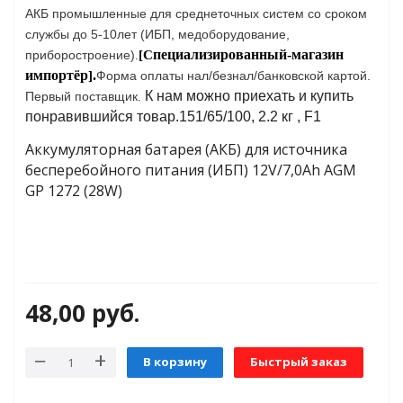
АКБ промышленные для среднеточных систем со сроком
службы до 5-10лет (ИБП, медоборудование,
пециализированный-
магазин
яжения для
приборостроение).
[С
импортёр
.
]
Форма оплаты нал/безнал/банковской картой.
К нам можно приехать и купить
Первый поставщик.
и промышленности
понравившийся товар.151/65/100, 2.2 кг , F1
Аккумуляторная батарея (АКБ) для источника
бесперебойного питания (ИБП) 12V/7,0Ah AGM
GP 1272 (28W)
48,00
руб.
ЁХФАЗНЫЕ
В корзину
Быстрый заказ
ащитой от грозовых