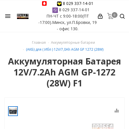
8 029 337-14-01
8 029 337-14-01
0
menu
ПН-ЧТ с 9:00-18:00(ПТ
ессуары
-17:00).Минск, ул.П.Бровки, 19
- офис 130.
ы Azuro
Главная
Аккумуляторные батареи
 бассейна
(АКБ) для ( Ибп ) 12V/7,0Ah AGM GP 1272 (28W)
Аккумуляторная Батарея
ейна
12V/7.2Ah AGM GP-1272
астных бассейнов
(28W) F1
йна
equalizer
сейнов