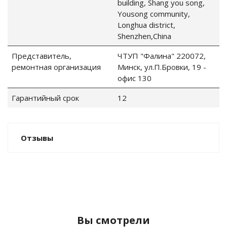
building, Shang you song,
Yousong community,
го и среднего офиса
Longhua district,
Shenzhen,China
ий и продвинутых
Представитель,
ЧТУП "Фалина" 220072,
учшенная защита)
ремонтная организация
Минск, ул.П.Бровки, 19 -
офис 130
налов и
Гарантийный срок
12
орудования
а)
Отзывы
Вы смотрели