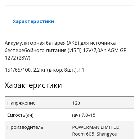
е батареи
Характеристики
ых систем
арея Delta
Аккумуляторная батарея (АКБ) для источника
бесперебойного питания (ИБП) 12V/7,0Ah AGM GP
бесперебойного
1272 (28W)
151/65/100, 2.2 кг (в кор. 8шт.), F1
ля ИБП
Характеристики
П для газовых и
отлов отопления
Напряжение
12в
ойного питания
Ёмкость(ач)
(ач) 7,0-15
отлов
Производитель
POWERMAN LIMITED.
ивного котла
Room 605, Shangyou