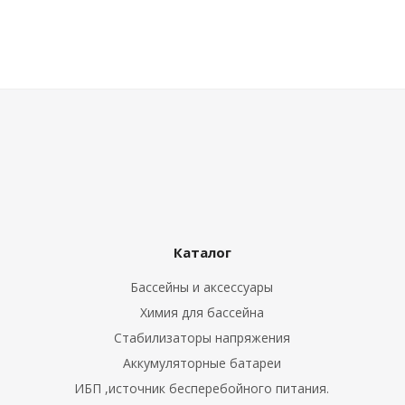
ные установки
ия
сти
 воздуха
Каталог
Бассейны и аксессуары
П "Фалина"
Химия для бассейна
Стабилизаторы напряжения
Аккумуляторные батареи
ИБП ,источник бесперебойного питания.