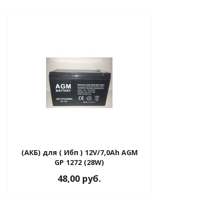
ия питания PDU
бойного Питания
розетками
ху корпуса)
е оборудование
(АКБ) для ( Ибп ) 12V/7,0Ah AGM
оздуха Vakio
GP 1272 (28W)
48,00 руб.