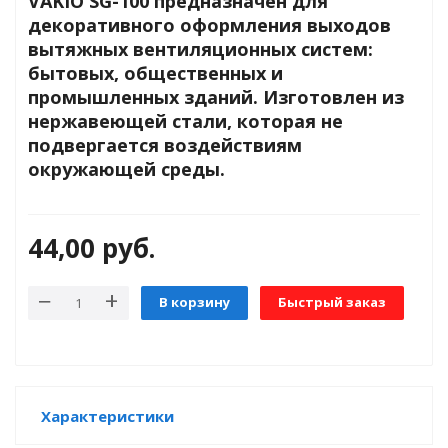
VAKIO SG-100 предназначен для
декоративного оформления выходов
вытяжных вентиляционных систем:
яжения для
бытовых, общественных и
промышленных зданий. Изготовлен из
нержавеющей стали, которая не
и промышленности
подвергается воздействиям
окружающей среды.
44,00
руб.
В корзину
Быстрый заказ
ЁХФАЗНЫЕ
Характеристики
ащитой от грозовых