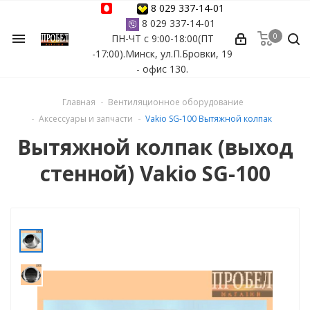
8 029 337-14-01
8 029 337-14-01
0
menu
ПН-ЧТ с 9:00-18:00(ПТ
ессуары
-17:00).Минск, ул.П.Бровки, 19
- офис 130.
ы Azuro
Главная
Вентиляционное оборудование
 бассейна
Аксессуары и запчасти
Vakio SG-100 Вытяжной колпак
Вытяжной колпак (выход
ейна
стенной) Vakio SG-100
астных бассейнов
йна
сейнов