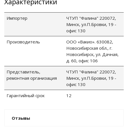
Характеристики
Импортер
ЧТУП "Фалина" 220072,
Минск, ул.П.Бровки, 19 -
ные установки
офис 130
ия
Производитель
ООО «Вакио». 630082,
Новосибирская обл., г.
сти
Новосибирск, ул. Дачная,
д. 60, офис 106
 воздуха
Представитель,
ЧТУП "Фалина" 220072,
ремонтная организация
Минск, ул.П.Бровки, 19 -
офис 130
П "Фалина"
Гарантийный срок
12
Отзывы