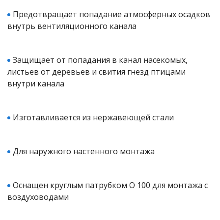
Предотвращает попадание атмосферных осадков
го и среднего офиса
внутрь вентиляционного канала
ий и продвинутых
Защищает от попадания в канал насекомых,
учшенная защита)
листьев от деревьев и свития гнезд птицами
внутри канала
налов и
орудования
а)
Изготавливается из нержавеющей стали
Для наружного настенного монтажа
Оснащен круглым патрубком O 100 для монтажа с
воздуховодами