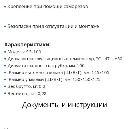
Крепление при помощи саморезов
ия питания PDU
Безопасен при эксплуатации и монтаже
бойного Питания
розетками
ху корпуса)
Характеристики:
Модель: SG-100
Диапазон эксплуатационных температур, °С: -47 ... +50
Диаметр входного патрубка, мм: 100
Размер вытяжного копака (ШхВхГ), мм: 145х105
Размер упаковки (ШхВхГ), мм: 150х150х125
е оборудование
Вес брутто, кг: 0,2
Вес нетто, кг: 0,28
оздуха Vakio
Документы и инструкции