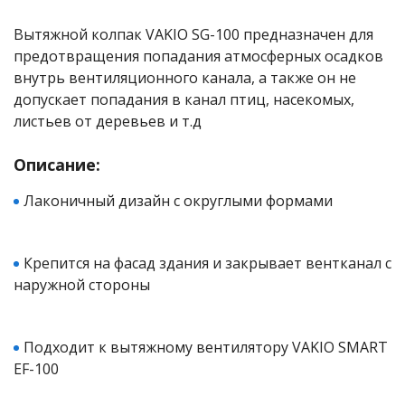
е батареи
Вытяжной колпак VAKIO SG-100 предназначен для
предотвращения попадания атмосферных осадков
ых систем
внутрь вентиляционного канала, а также он не
допускает попадания в канал птиц, насекомых,
арея Delta
листьев от деревьев и т.д
бесперебойного
Описание:
Лаконичный дизайн с округлыми формами
ля ИБП
Крепится на фасад здания и закрывает вентканал с
П для газовых и
отлов отопления
наружной стороны
ойного питания
отлов
Подходит к вытяжному вентилятору VAKIO SMART
EF-100
ивного котла